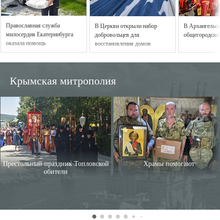
Православная служба
В Церкви открыли набор
В Архангельс
милосердия Екатеринбурга
добровольцев для
общегородской
оказала помощь
восстановления домов
пострадавшим от наводнения
пострадавших мирных
в Свердловской области
жителей Донецка и Горловки
Крымская митрополия
Престольный праздник Топловской
Храмы помогают
обители