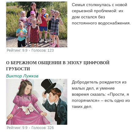
Семья столкнулась с новой
серьезной проблемой: их
дом остался без
постоянного водоснабжения.
Рейтинг:
9.9
Голосов:
123
|
О БЕРЕЖНОМ ОБЩЕНИИ В ЭПОХУ ЦИФРОВОЙ
ГРУБОСТИ
Виктор Лужков
Добродетель рождается из
малых дел, и умение
вовремя сказать: «Прости, я
погорячился» – есть одно из
таких дел.
Рейтинг:
9.9
Голосов:
326
|