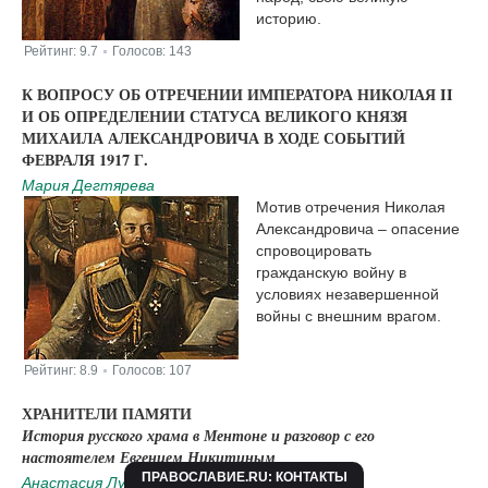
историю.
Рейтинг:
9.7
Голосов:
143
|
К ВОПРОСУ ОБ ОТРЕЧЕНИИ ИМПЕРАТОРА НИКОЛАЯ II
И ОБ ОПРЕДЕЛЕНИИ СТАТУСА ВЕЛИКОГО КНЯЗЯ
МИХАИЛА АЛЕКСАНДРОВИЧА В ХОДЕ СОБЫТИЙ
ФЕВРАЛЯ 1917 Г.
Мария Дегтярева
Мотив отречения Николая
Александровича – опасение
спровоцировать
гражданскую войну в
условиях незавершенной
войны с внешним врагом.
Рейтинг:
8.9
Голосов:
107
|
ХРАНИТЕЛИ ПАМЯТИ
История русского храма в Ментоне и разговор с его
настоятелем Евгением Никитиным
ПРАВОСЛАВИЕ.RU: КОНТАКТЫ
Анастасия Луценко