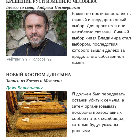
КРЕЩЕНИЕ РУСИ ИЗМЕНИЛО ЧЕЛОВЕКА
Беседа со свящ. Андреем Постернаком
Важно не противопоставлять
личный и государственный
выбор. Для правителя они
неизбежно связаны. Личный
выбор князя Владимира стал
выбором, последствия
которого вышли далеко за
пределы его собственной
Рейтинг:
9.9
Голосов:
92
|
жизни.
НОВЫЙ КОСТЮМ ДЛЯ СЫНА
Записи из Косово и Метохии
Деян Бальошевич
Я должен был передавать
останки убитых семьям, а
затем организовывать
похороны православных
сербов на тех кладбищах,
которые будут указаны
родными.