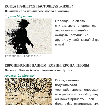
КОГДА НАЧНЕТСЯ НАСТОЯЩАЯ ЖИЗНЬ?
Из книги «Как найти свое место в жизни​»
Кирилл Мурышев
Оправданно ли это —
считать свою теперешнюю
жизнь ненастоящей и
ожидать наступления
другой, лучшей жизни? И да
и нет!
Рейтинг:
9.8
Голосов:
235
|
ЕВРОПЕЙСКИЙ НАЦИЗМ: КОРНИ, КРОНА, ПЛОДЫ
Часть 1. Вечные болезни «европейской души»
Александр Мосякин
Исследователи
подсчитывали
«рентабельность человека»,
исходя из того, какой доход
он может принести. Если
баланс был отрицательным,