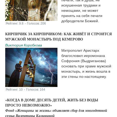
печати, так и душа, не
искушенная трудами и
немощами, не может
принять на себя печати
добродетели Божией.
Рейтинг:
9.8
Голосов:
206
|
КИРПИЧИК ЗА КИРПИЧИКОМ: КАК ЖИВЁТ И СТРОИТСЯ
МУЖСКОЙ МОНАСТЫРЬ ПОД КЕМЕРОВО
Виктория Коробкова
Митрополит Аристарх
благословил иеромонаха
Софрония (Выдриганова)
основать при храме мужской
монастырь, и жизнь вошла в
эти стены по-настоящему.
Рейтинг:
10
Голосов:
164
|
«КОГДА В ДОМЕ ДЕСЯТЬ ДЕТЕЙ, ЖИТЬ БЕЗ ВОДЫ
ПРОСТО НЕВОЗМОЖНО»
Фонд «Женщины за жизнь» объявляет сбор для многодетной
семьи Валентины Калининой