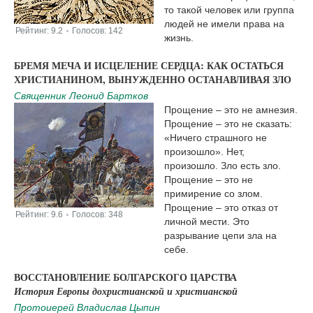
то такой человек или группа
людей не имели права на
Рейтинг:
9.2
Голосов:
142
|
жизнь.
БРЕМЯ МЕЧА И ИСЦЕЛЕНИЕ СЕРДЦА: КАК ОСТАТЬСЯ
ХРИСТИАНИНОМ, ВЫНУЖДЕННО ОСТАНАВЛИВАЯ ЗЛО
Священник Леонид Бартков
Прощение – это не амнезия.
Прощение – это не сказать:
«Ничего страшного не
произошло». Нет,
произошло. Зло есть зло.
Прощение – это не
примирение со злом.
Прощение – это отказ от
Рейтинг:
9.6
Голосов:
348
|
личной мести. Это
разрывание цепи зла на
себе.
ВОССТАНОВЛЕНИЕ БОЛГАРСКОГО ЦАРСТВА
История Европы дохристианской и христианской
Протоиерей Владислав Цыпин