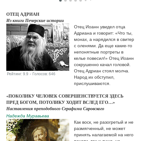
ОТЕЦ АДРИАН
Из книги Печерские истории
Отец Иоанн увидел отца
Адриана и говорит: «Что ты,
монах, а нарядился в свитер
с оленями. Да еще какие-то
непонятные портреты в
келье повесил!» Отец Иоанн
сокрушенно качал головой.
Отец Адриан стоял молча.
Рейтинг:
9.9
Голосов:
646
|
Народ их обступил,
прислушиваются.
«ПОКОЛИКУ ЧЕЛОВЕК СОВЕРШЕНСТВУЕТСЯ ЗДЕСЬ
ПРЕД БОГОМ, ПОТОЛИКУ ХОДИТ ВСЛЕД ЕГО…»
Наставления преподобного Серафима Саровского
Надежда Муравьева
Как воск, не разогретый и не
размягченный, не может
принять налагаемой на него