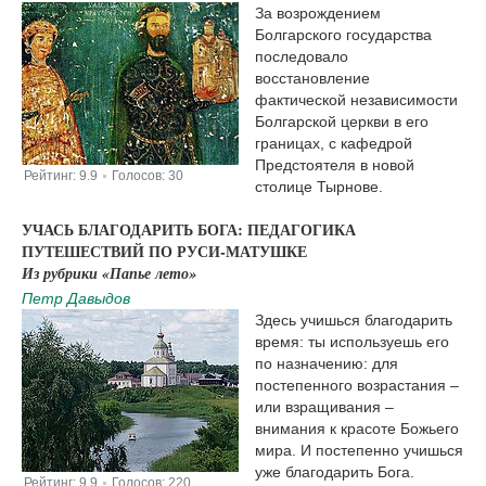
За возрождением
Болгарского государства
последовало
восстановление
фактической независимости
Болгарской церкви в его
границах, с кафедрой
Предстоятеля в новой
Рейтинг:
9.9
Голосов:
30
|
столице Тырнове.
УЧАСЬ БЛАГОДАРИТЬ БОГА: ПЕДАГОГИКА
ПУТЕШЕСТВИЙ ПО РУСИ-МАТУШКЕ
Из рубрики «Папье лето»
Петр Давыдов
Здесь учишься благодарить
время: ты используешь его
по назначению: для
постепенного возрастания –
или взращивания –
внимания к красоте Божьего
мира. И постепенно учишься
уже благодарить Бога.
Рейтинг:
9.9
Голосов:
220