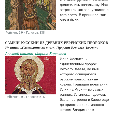
доложились начальству. Нас
встретили как вернувшихся с
того света. В принципе, так
оно и было.
Рейтинг:
9.9
Голосов:
838
|
САМЫЙ РУССКИЙ ИЗ ДРЕВНИХ ЕВРЕЙСКИХ ПРОРОКОВ
Из книги «Светившие во тьме. Пророки Ветхого Завета​»
Алексей Кашкин, Марина Бирюкова
Илия Фесвитянин —
единственный пророк
Ветхого Завета, во имя
которого освящаются
русские православные
храмы. Традиция почитания
Илии на Руси — из самых
ранних: Ильинская церковь
Рейтинг:
9.9
Голосов:
516
|
была построена в Киеве еще
до принятия христианства
князем Владимиром.