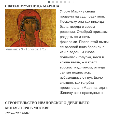
СВЯТАЯ МУЧЕНИЦА МАРИНА
Утром Марину снова
привели на суд правителя.
Поскольку она как никогда
была тверда в своем
решении, Олибрий приказал
раздеть ее и жечь
факелами. После этой пытки
ее головой вниз бросили в
Рейтинг:
9.3
Голосов:
1717
|
чан с водой. И снова
появилась голубка, неся в
клюве ветвь, – и крест
воссиял над чаном, откуда
святая поднялась,
избавившись от пут. Было
слышно, как голубка
произнесла: «Марина, иди к
Жениху всех праведных!»
СТРОИТЕЛЬСТВО ИВАНОВСКОГО ДЕВИЧЬЕГО
МОНАСТЫРЯ В МОСКВЕ
1859–1867 годы