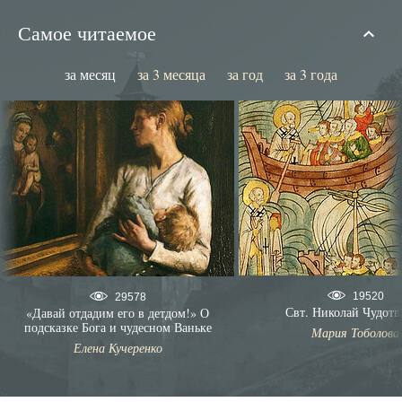
Самое читаемое
за месяц
за 3 месяца
за год
за 3 года
19520
29578
Свт. Николай Чудотв
«Давай отдадим его в детдом!» О
подсказке Бога и чудесном Ваньке
Мария Тоболова
Елена Кучеренко