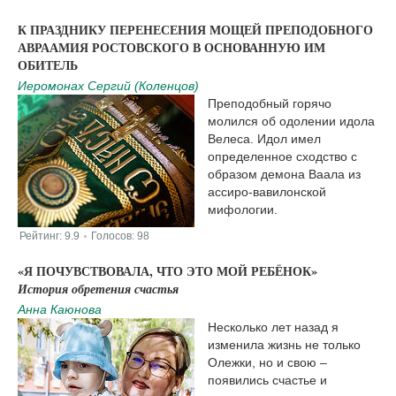
|
К ПРАЗДНИКУ ПЕРЕНЕСЕНИЯ МОЩЕЙ ПРЕПОДОБНОГО
АВРААМИЯ РОСТОВСКОГО В ОСНОВАННУЮ ИМ
ОБИТЕЛЬ
Иеромонах Сергий (Коленцов)
Преподобный горячо
молился об одолении идола
Велеса. Идол имел
определенное сходство с
образом демона Ваала из
ассиро-вавилонской
мифологии.
Рейтинг:
9.9
Голосов:
98
|
«Я ПОЧУВСТВОВАЛА, ЧТО ЭТО МОЙ РЕБЁНОК»
История обретения счастья
Анна Каюнова
Несколько лет назад я
изменила жизнь не только
Олежки, но и свою –
появились счастье и