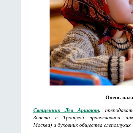
Разлуки не будет
Фредерика де Грааф
Очень важ
Священник Лев Аршакян
, преподават
Завета в Троицкой православной шк
Москва) и духовник общества слепоглухих 