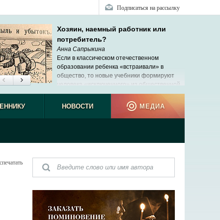
Подписаться на рассылку
Хозяин, наемный работник или
потребитель?
Анна Сапрыкина
Если в классическом отечественном
образовании ребенка «встраивали» в
общество, то новые учебники формируют
человека «исключенного» из общественной,
реальной жизни.
ЕННИКУ
НОВОСТИ
МЕДИА
спечатать