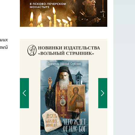
ших
тей
НОВИНКИ ИЗДАТЕЛЬСТВА
«ВОЛЬНЫЙ СТРАННИК»
П
Е
аучись у