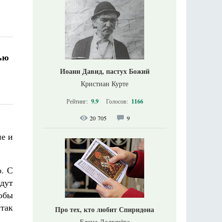
ью
Иоанн Давид, пастух Божий
Кристиан Курте
Рейтинг:
9.9
Голосов:
1166
20 705
9
не и
о. С
дут
тобы
 так
Про тех, кто любит Спиридона
Елена Долгачёва