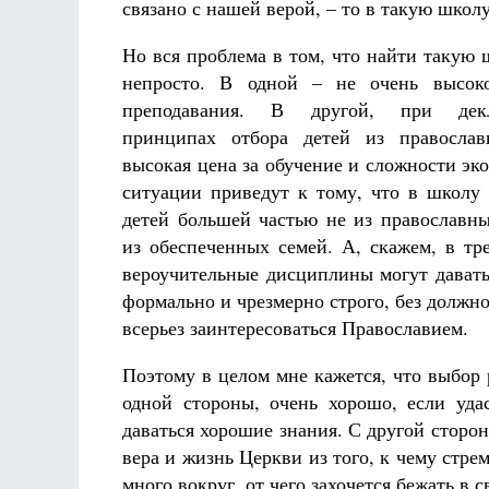
связано с нашей верой, – то в такую школу
Но вся проблема в том, что найти такую 
непросто. В одной – не очень высоко
преподавания. В другой, при декл
принципах отбора детей из православ
высокая цена за обучение и сложности эк
ситуации приведут к тому, что в школу 
детей большей частью не из православны
из обеспеченных семей. А, скажем, в тр
вероучительные дисциплины могут дават
формально и чрезмерно строго, без должно
всерьез заинтересоваться Православием.
Поэтому в целом мне кажется, что выбор
одной стороны, очень хорошо, если уда
даваться хорошие знания. С другой сторон
вера и жизнь Церкви из того, к чему стрем
много вокруг, от чего захочется бежать в 