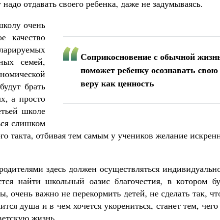
 надо отдавать своего ребенка, даже не задумываясь.
школу очень
е качество
арируемых
Соприкосновение с обычной жизн
ных семей,
поможет ребенку осознавать свою
ономической
веру как ценность
будут брать
х, а просто
етьей школе
ься слишком
го такта, отбивая тем самым у учеников желание искрен
 родителями здесь должен осуществляться индивидуальн
стся найти школьный оазис благочестия, в котором бу
ы, очень важно не перекормить детей, не сделать так, ч
ится душа и в чем хочется укорениться, станет тем, чего
светскую жизнь.