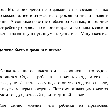
м. Мы своих детей не отдавали в православные шко
что можно вынести из участия в церковной жизни и занят
точно. А соприкосновение с обычной жизнью, в том чис
т ребенку с довольно юного возраста осознавать свою 
ать и за которую нужно уметь держаться. Могу сказать,
должно быть и дома, и в школе
бенка как чистое полотно для живописи – что худож
 останется. Отдавая ребенка в школу, мы отдаем его в 
его душе. И не только у педагогов учатся дети в школе
и, вкусы, манеры поведения. Поэтому решающим являетс
целом тот дух, который царит в данной школе.
Мое лично мнение, что ребенка из православ