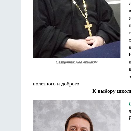
Священник Лев Аршакян
полезного и доброго.
К выбору школы