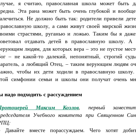
случае, я считаю, православная школа может быть д
вредна. Эта рана может быть очень глубокой и вообще
залечиться. Не должно быть так: родители привели дет
православную школу, а сами живут своей мирской жизн
своими страстями, руганью и ложью. Таким бы я даже
советовал отдавать детей в православную школу. А 
верующим людям, для которых вера – это не пустое мест
Бог – не какой-то далекий, непонятный, строгий судь
каратель, а любящий Отец, – таким верующим людям оч
важно, чтобы их дети ходили в православную школу.
этой симфонии семьи и школы они получат очень мн
 надо подходить с рассуждением
Протоиерей Максим Козлов
, первый заместит
председателя Учебного комитета при Священном Син
РПЦ:
– Давайте вместе порассуждаем. Чего хотят добит