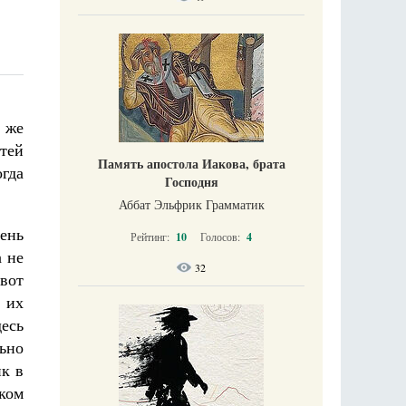
 же
етей
Память апостола Иакова, брата
огда
Господня
Аббат Эльфрик Грамматик
ень
Рейтинг:
10
Голосов:
4
а не
32
вот
 их
есь
ьно
ик в
ком