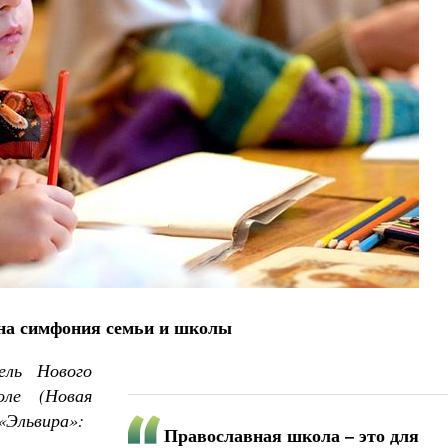
Роман Котов
Как найти своё место в жизни
Кирилл Мурышев
на симфония семьи и школы
ель Нового
оле (Новая
«Эльвира»:
Православная школа – это для