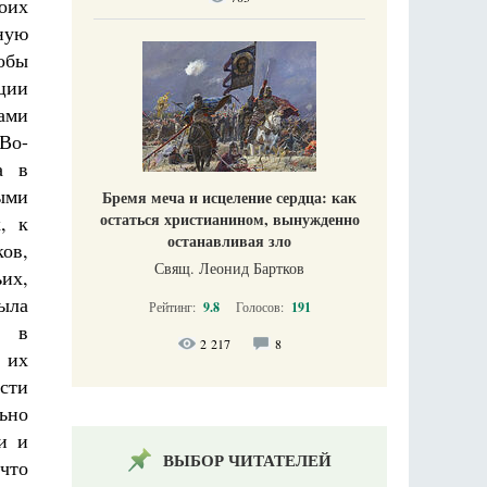
оих
ную
тобы
ции
гами
Во-
а в
ыми
Бремя меча и исцеление сердца: как
остаться христианином, вынужденно
, к
останавливая зло
ов,
Свящ. Леонид Бартков
их,
ыла
Рейтинг:
9.8
Голосов:
191
а в
2 217
8
 их
сти
ьно
и и
ВЫБОР ЧИТАТЕЛЕЙ
что