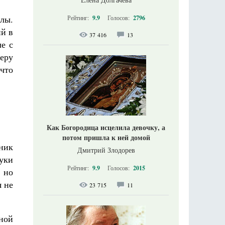
лы.
Рейтинг:
9.9
Голосов:
2796
ий в
37 416
13
ле с
веру
 что
Как Богородица исцелила девочку, а
потом пришла к ней домой
ник
Дмитрий Злодорев
руки
Рейтинг:
9.9
Голосов:
2015
, но
я не
23 715
11
ной