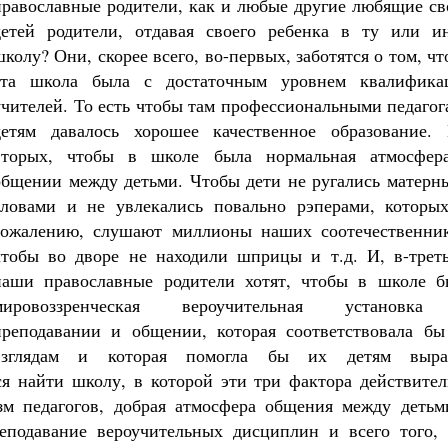
православные родители, как и любые другие любящие св
детей родители, отдавая своего ребенка в ту или и
школу? Они, скорее всего, во-первых, заботятся о том, ч
эта школа была с достаточным уровнем квалифика
учителей. То есть чтобы там профессиональными педаго
детям давалось хорошее качественное образование. 
вторых, чтобы в школе была нормальная атмосфер
общении между детьми. Чтобы дети не ругались матерн
словами и не увлекались повально рэперами, которых
сожалению, слушают миллионы наших соотечественник
чтобы во дворе не находили шприцы и т.д. И, в-треть
наши православные родители хотят, чтобы в школе б
мировоззренческая вероучительная установк
преподавании и общении, которая соответствовала бы
взглядам и которая помогла бы их детям выра
я найти школу, в которой эти три фактора действител
зм педагогов, добрая атмосфера общения между детьм
реподавание вероучительных дисциплин и всего того, 