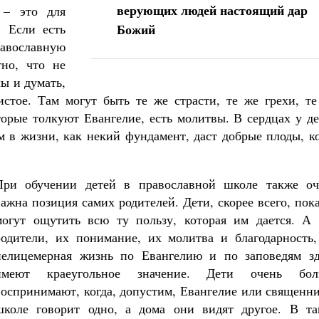
верующих людей настоящий дар
 – это для
 Если есть
Божий
авославную
тно, что не
ы и думать,
стое. Там могут быть те же страсти, те же грехи, те
торые толкуют Евангелие, есть молитвы. В сердцах у д
ом в жизни, как некий фундамент, даст добрые плоды, к
При обучении детей в православной школе также оч
важна позиция самих родителей. Дети, скорее всего, пок
могут ощутить всю ту пользу, которая им дается. А 
родители, их понимание, их молитва и благодарность,
нелицемерная жизнь по Евангелию и по заповедям зд
имеют краеугольное значение. Дети очень бол
воспринимают, когда, допустим, Евангелие или священн
школе говорит одно, а дома они видят другое. В та