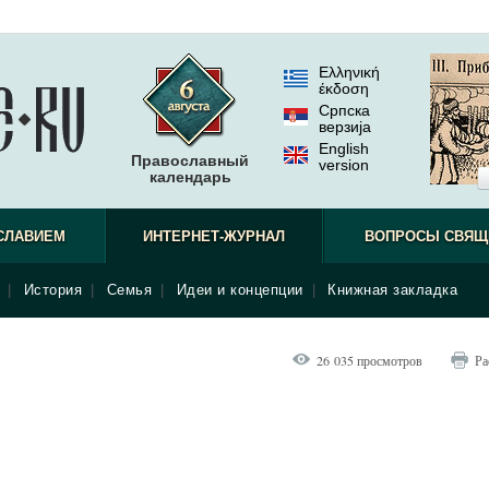
Ελληνική
έκδοση
Српска
верзиjа
English
Православный
version
календарь
СЛАВИЕМ
ИНТЕРНЕТ-ЖУРНАЛ
ВОПРОСЫ СВЯЩ
|
История
|
Семья
|
Идеи и концепции
|
Книжная закладка
26 035 просмотров
Ра