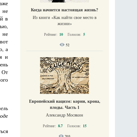
аже
Когда начнется настоящая жизнь?
 не
Из книги «Как найти свое место в
ей в
жизни​»
ью,
 не
Рейтинг:
10
Голосов:
5
вот
52
о, а
я и
ень
 От
ого
Европейский нацизм: корни, крона,
плоды. Часть 1
ель
оде
Александр Мосякин
Рейтинг:
8.7
Голосов:
15
ься
703