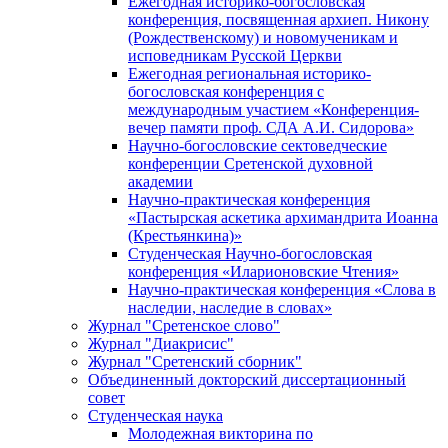
Ежегодная историко-богословская
конференция, посвященная архиеп. Никону
(Рождественскому) и новомученикам и
исповедникам Русской Церкви
Ежегодная региональная историко-
богословская конференция с
международным участием «Конференция-
вечер памяти проф. СДА А.И. Сидорова»
Научно-богословские сектоведческие
конференции Сретенской духовной
академии
Научно-практическая конференция
«Пастырская аскетика архимандрита Иоанна
(Крестьянкина)»
Студенческая Научно-богословская
конференция «Иларионовские Чтения»
Научно-практическая конференция «Cлова в
наследии, наследие в словах»
Журнал "Сретенское слово"
Журнал "Диакрисис"
Журнал "Сретенский сборник"
Объединенный докторский диссертационный
совет
Студенческая наука
Молодежная викторина по