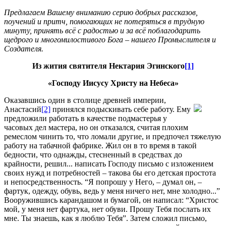
Предлагаем Вашему вниманию серию добрых рассказов,
поучений и притч, помогающих не потеряться в трудную
минуту, принять всё с радостью и за всё поблагодарить
щедрого и многомилостивого Бога – нашего Промыслителя и
Создателя.
Из жития святителя Нектария Эгинского
[1]
«Господу Иисусу Христу на Небеса»
Оказавшись один в столице древней империи,
Анастасий
[2]
принялся подыскивать себе работу. Ему
предложили работать в качестве подмастерья у
часовых дел мастера, но он отказался, считая плохим
ремеслом чинить то, что ломали другие, и предпочел тяжелую
работу на табачной фабрике. Жил он в то время в такой
бедности, что однажды, стесненный в средствах до
крайности, решил... написать Господу письмо с изложением
своих нужд и потребностей – такова бы его детская простота
и непосредственность. “Я попрошу у Него, – думал он, –
фартук, одежду, обувь, ведь у меня ничего нет, мне холодно...”
Вооружившись карандашом и бумагой, он написал: “Христос
мой, у меня нет фартука, нет обуви. Прошу Тебя послать их
мне. Ты знаешь, как я люблю Тебя”. Затем сложил письмо,