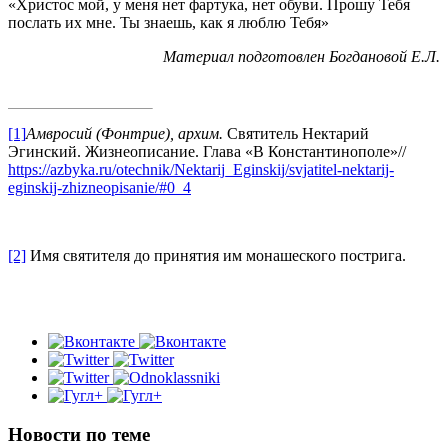
«Христос мой, у меня нет фартука, нет обуви. Прошу Тебя
послать их мне. Ты знаешь, как я люблю Тебя»
Материал подготовлен Богдановой Е.Л.
[1]
Амвросий (Фонтрие), архим.
Святитель Нектарий
Эгинский. Жизнеописание. Глава «В Константинополе»//
https://azbyka.ru/otechnik/Nektarij_Eginskij/svjatitel-nektarij-
eginskij-zhizneopisanie/#0_4
[2]
Имя святителя до принятия им монашеского пострига.
Новости по теме