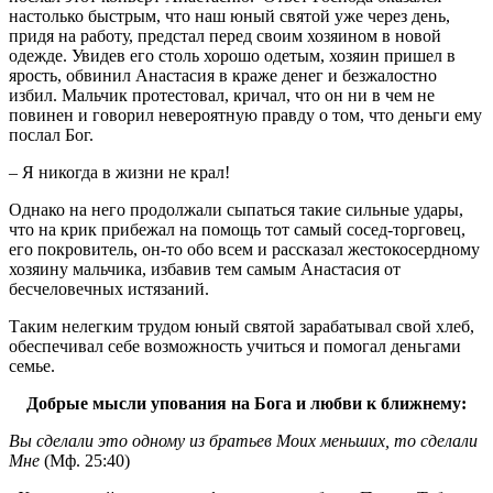
настолько быстрым, что наш юный святой уже через день,
придя на работу, предстал перед своим хозяином в новой
одежде. Увидев его столь хорошо одетым, хозяин пришел в
ярость, обвинил Анастасия в краже денег и безжалостно
избил. Мальчик протестовал, кричал, что он ни в чем не
повинен и говорил невероятную правду о том, что деньги ему
послал Бог.
– Я никогда в жизни не крал!
Однако на него продолжали сыпаться такие сильные удары,
что на крик прибежал на помощь тот самый сосед-торговец,
его покровитель, он-то обо всем и рассказал жестокосердному
хозяину мальчика, избавив тем самым Анастасия от
бесчеловечных истязаний.
Таким нелегким трудом юный святой зарабатывал свой хлеб,
обеспечивал себе возможность учиться и помогал деньгами
семье.
Добрые мысли упования на Бога и любви к ближнему:
Вы сделали это одному из братьев Моих меньших, то сделали
Мне
(Мф. 25:40)