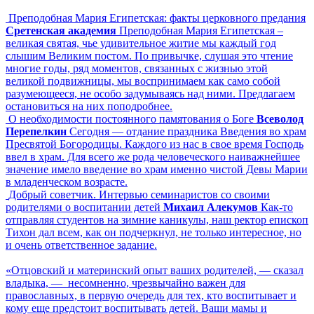
Преподобная Мария Египетская: факты церковного предания
Сретенская академия
Преподобная Мария Египетская –
великая святая, чье удивительное житие мы каждый год
слышим Великим постом. По привычке, слушая это чтение
многие годы, ряд моментов, связанных с жизнью этой
великой подвижницы, мы воспринимаем как само собой
разумеющееся, не особо задумываясь над ними. Предлагаем
остановиться на них поподробнее.
О необходимости постоянного памятования о Боге
Всеволод
Перепелкин
Сегодня — отдание праздника Введения во храм
Пресвятой Богородицы. Каждого из нас в свое время Господь
ввел в храм. Для всего же рода человеческого наиважнейшее
значение имело введение во храм именно чистой Девы Марии
в младенческом возрасте.
Добрый советчик. Интервью семинаристов со своими
родителями о воспитании детей
Михаил Алекумов
Как-то
отправляя студентов на зимние каникулы, наш ректор епископ
Тихон дал всем, как он подчеркнул, не только интересное, но
и очень ответственное задание.
«Отцовский и материнский опыт ваших родителей, — сказал
владыка, — несомненно, чрезвычайно важен для
православных, в первую очередь для тех, кто воспитывает и
кому еще предстоит воспитывать детей. Ваши мамы и