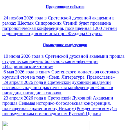
Предстоящие события
24 ноября 2026 года в Сретенской духовной академии в
рамках Шестых Сидоровских Чтений будет проведена
патрологическая конференция, посвященная 1200-летней
годовщине со дня кончины прп. Феодора Студита
Прошедшие конференции
10 июня 2026 года в Сретенской духовной академии прошла
студенческая научно-богословская конференция
«Иларионовские чтения»
6 мая 2026 года в скиту Сретенского монастыря состоялся
круглый стол на тему «Язык. Литература. Православие»
29 апреля 2026 года в Сретенской духовной академии
состоялась научно-практическая конференция «Слова в
наследии, наследие в словах»
23 апреля 2026 года в Сретенской Духовной Академии
прошла Седьмая историко-богословская конференция,
посвященная архиепископу Никону (Рождественскому) и
новомученикам и исповедникам Русской Церкви