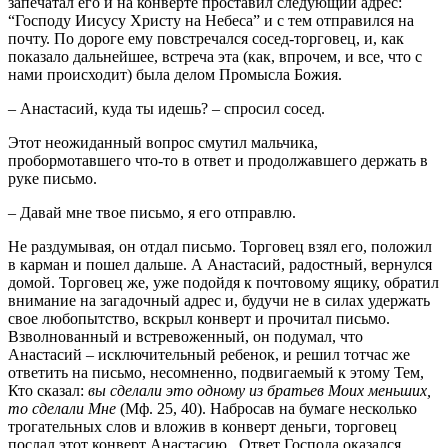
запечатал его и на конверте проставил следующий адрес:
“Господу Иисусу Христу на Небеса” и с тем отправился на
почту. По дороге ему повстречался сосед-торговец, и, как
показало дальнейшее, встреча эта (как, впрочем, и все, что с
нами происходит) была делом Промысла Божия.
– Анастасий, куда ты идешь? – спросил сосед.
Этот неожиданный вопрос смутил мальчика,
пробормотавшего что-то в ответ и продолжавшего держать в
руке письмо.
– Давай мне твое письмо, я его отправлю.
Не раздумывая, он отдал письмо. Торговец взял его, положил
в карман и пошел дальше. А Анастасий, радостный, вернулся
домой. Торговец же, уже подойдя к почтовому ящику, обратил
внимание на загадочный адрес и, будучи не в силах удержать
свое любопытство, вскрыл конверт и прочитал письмо.
Взволнованный и встревоженный, он подумал, что
Анастасий – исключительный ребенок, и решил тотчас же
ответить на письмо, несомненно, подвигаемый к этому Тем,
Кто сказал:
вы сделали это одному из братьев Моих меньших,
то сделали Мне
(Мф. 25, 40). Набросав на бумаге несколько
трогательных слов и вложив в конверт деньги, торговец
послал этот конверт Анастасию. Ответ Господа оказался