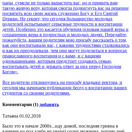
папы сумели не только вырастить вас, но и привить вам
такую живую веру, которая смогла подвигнуть вас на решение
посвятить всю свою жизнь служению Богу и Его Святой
Церкви. Не секрет, что сегодня большинство молодых
родителей испытывают серьезные трудности в воспитании
детей. Особенно это касается обучения основам нашей веры и
сохранению веры в подростках и молодых людях. Передайте,
пожалуйста, вашим родителям мою просьбу рассказать о том,
как они воспитывали вас, с какими трудностями сталкивались
и как их преодолевали, чем они могут поделиться в вопросах
православного воспитания и с вами, и с вашими
однокашниками, которым предстоит создавать семью,
воспитывать детей и держать ответ за них перед Господом
Богом».
Все родители откликнулись на просьбу владыки ректора, и
сегодня мы начинаем публикации бесед о воспитании наших
студентов со своими родителями.
Комментарии (1)
добавить
Татьяна
01.02.2018
Было это в начале 2000х...иду домой, последняя гривна в
кармане,на пол хлеба не хватит,сидит мужчина ,потому ещё