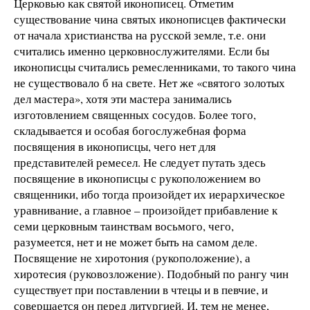
Церковью как святой иконописец. Отметим
существование чина святых иконописцев фактически
от начала христианства на русской земле, т.е. они
считались именно церковнослужителями. Если бы
иконописцы считались ремесленниками, то такого чина
не существовало б на свете. Нет же «святого золотых
дел мастера», хотя эти мастера занимались
изготовлением священных сосудов. Более того,
складывается и особая богослужебная форма
посвящения в иконописцы, чего нет для
представителей ремесел. Не следует путать здесь
посвящение в иконописцы с рукоположением во
священники, ибо тогда произойдет их иерархическое
уравнивание, а главное – произойдет прибавление к
семи церковным таинствам восьмого, чего,
разумеется, нет и не может быть на самом деле.
Посвящение не хиротония (рукоположение), а
хиротесия (руковозложение). Подобный по рангу чин
существует при поставлении в чтецы и в певчие, и
совершается он перед литургией. И, тем не менее,