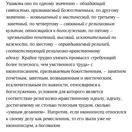
Ушакова оно по одному значению –
обладающий
святостью, признаваемый Божественным,
по другому
значению –
возвышенный и мистический
, по третьему –
заветный
, по четвертому –
связанный с религиозным
культом, относящийся к богослужению
, по пятому –
чрезвычайно почетный, высокий, исключительный по
важности
, по шестому
– оправдываемый религией,
соответствующий религиозно-нравственному
идеалу.
Крайне трудно увязать промысел «требующий
более телесного, чем умственного труда» с
иконописанием, признаваемым божественным, – занятием
почетным, заветным, возвышенным и мистическим,
исключительным по важности, относящимся к
богослужению, условием для которого является
соответствие религиозно-нравственному идеалу, идеалу,
достигаемому не столько телесным трудом, сколько
«умным деланием». Напротив, если иконописец относился
к своему делу как ремесленник, то его звали уже не
иконописцем, а богомазом.