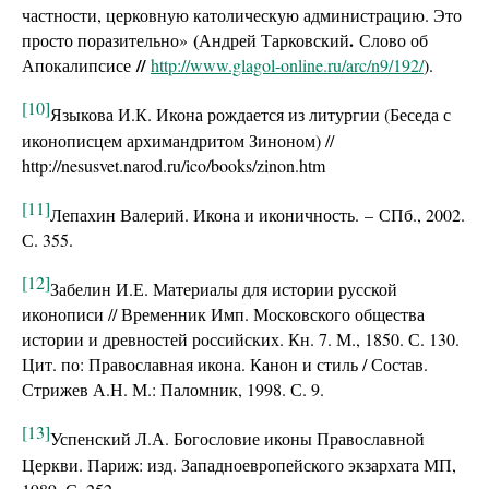
частности, церковную католическую администрацию. Это
(
.
просто поразительно»
Андрей Тарковский
Слово об
//
Апокалипсисе
http://www.glagol-online.ru/arc/n9/192/
).
[10]
Языкова И.К. Икона рождается из литургии (Беседа с
иконописцем архимандритом Зиноном) //
http://nesusvet.narod.ru/ico/books/zinon.htm
[11]
Лепахин Валерий. Икона и иконичность. – СПб., 2002.
С. 355.
[12]
Забелин И.Е. Материалы для истории русской
иконописи // Временник Имп. Московского общества
истории и древностей российских. Кн. 7. М., 1850. С. 130.
Цит. по: Православная икона. Канон и стиль / Состав.
Стрижев А.Н. М.: Паломник, 1998. С. 9.
[13]
Успенский Л.А. Богословие иконы Православной
Церкви. Париж: изд. Западноевропейского экзархата МП,