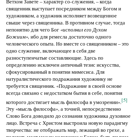
Ветхом Завете – характер со-служения, – когда
священник выступает посредником между Богом и
художником, а художник исполняет возвещенное
свыше через священника. В противном случае, тогда
непонятно для чего Бог
«исполнил его Духом
Божиим»,
ибо для ремесла достаточно одного
человеческого опыта. Но вместе со священником – это
одно служение, включающее в себя две
разноступенчатые составляющие. Здесь по
определению исключен античный тезис искусства,
сфокусированный в понятии мимесиса. Для
натуралистического подражания художнику не
требуется священник. «Подражание в своей основе
всегда связано с недостатком бытия в себе, понятия
[5]
которого достигает мысль философа в умозрении».
Эту «мысль философа», а точней, непосредственно
Слово Бога доводило до сознания художника духовное
лицо. Встреча с Христом выстроила новую парадигму
творчества: не отображать мир, лежащий во грехе, а
полагать мост между человеком и Богом, быть языком