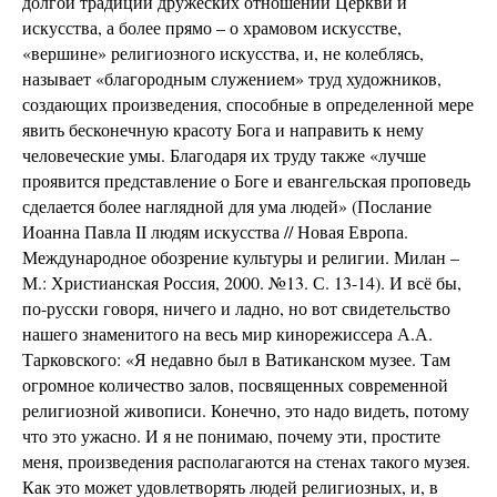
долгой традиции дружеских отношений Церкви и
искусства, а более прямо – о храмовом искусстве,
«вершине» религиозного искусства, и, не колеблясь,
называет «благородным служением» труд художников,
создающих произведения, способные в определенной мере
явить бесконечную красоту Бога и направить к нему
человеческие умы. Благодаря их труду также «лучше
проявится представление о Боге и евангельская проповедь
сделается более наглядной для ума людей» (Послание
Иоанна Павла II людям искусства // Новая Европа.
Международное обозрение культуры и религии. Милан –
М.: Христианская Россия, 2000. №13. С. 13-14). И всё бы,
по-русски говоря, ничего и ладно, но вот свидетельство
нашего знаменитого на весь мир кинорежиссера А.А.
Тарковского: «Я недавно был в Ватиканском музее. Там
огромное количество залов, посвященных современной
религиозной живописи. Конечно, это надо видеть, потому
что это ужасно. И я не понимаю, почему эти, простите
меня, произведения располагаются на стенах такого музея.
Как это может удовлетворять людей религиозных, и, в