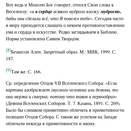
Вот ведь и Моисею Бог говорит, относя Свои слова к
Веселеилу: «
и
в сердце
всякого мудрого вложу
мудрост
ь,
дабы они сделали всё, что Я повелел тебе
». Сегодня часто
в миру приходится слышать о некоем противопоставлении
ума и сердца в искусстве. Редко заглядываем в Библию.
Норма установлена Самим Творцом.
[8]
Безансон Ален. Запретный образ. М.: МИК, 1999. С.
187.
[9]
Там же. С. 166.
Ср. определение Отцов VII Вселенского Собора: «
Если
картина изображает гнусного человека или демона, то
она мерзка и скверна; потому что таков и первообраз
»
(Деяния Вселенских Соборов. Т. 7. Казань, 1891. С. 269).
Было бы слишком примитивно обличать в примитивности
позицию Отцов Собора. С таким же успехом на Западе
обличали некогда в примитивности и икону.