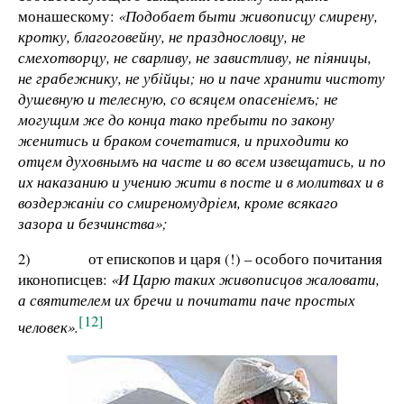
монашескому:
«
Подобает быти живописцу смирену,
кротку, благоговейну, не празднословцу, не
смехотворцу, не сварливу, не завистливу, не пiяницы,
не грабежнику, не убiйцы; но и паче хранити чистоту
душевную и телесную, со всяцем опасенiемъ; не
могущим же до конца тако пребыти по закону
женитись и браком сочетатися, и приходити ко
отцем духовнымъ на часте и во всем извещатись, и по
их наказанию и учению жити в посте и в молитвах и в
воздержанiи со смиреномудрiем, кроме всякаго
зазора и безчинства»;
2) от епископов и царя (!) – особого почитания
иконописцев:
«И Царю таких живописцов жаловати,
а святителем их бречи и почитати паче простых
[12]
человек».