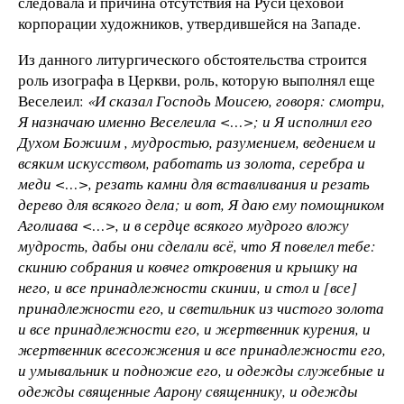
следовала и причина отсутствия на Руси цеховой
корпорации художников, утвердившейся на Западе.
Из данного литургического обстоятельства строится
роль изографа в Церкви, роль, которую выполнял еще
Веселеил:
«И сказал Господь Моисею, говоря: смотри,
Я назначаю именно Веселеила <…>; и Я исполнил его
Духом Божиим , мудростью, разумением, ведением и
всяким искусством, работать из золота, серебра и
меди <…>, резать камни для вставливания и резать
дерево для всякого дела; и вот, Я даю ему помощником
Аголиава <…>, и в сердце всякого мудрого вложу
мудрость, дабы они сделали всё, что Я повелел тебе:
скинию собрания и ковчег откровения и крышку на
него, и все принадлежности скинии, и стол и [все]
принадлежности его, и светильник из чистого золота
и все принадлежности его, и жертвенник курения, и
жертвенник всесожжения и все принадлежности его,
и умывальник и подножие его, и одежды служебные и
одежды священные Аарону священнику, и одежды