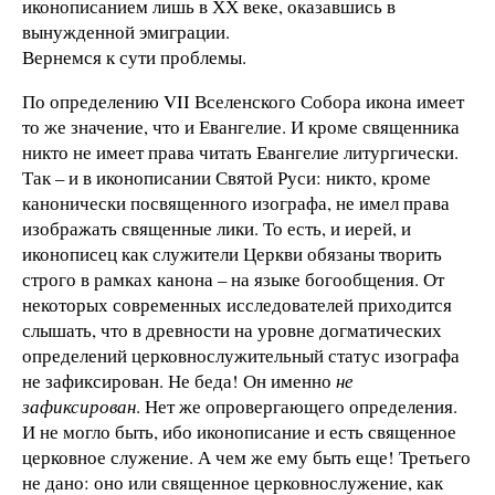
иконописанием лишь в ХХ веке, оказавшись в
вынужденной эмиграции.
Вернемся к сути проблемы.
По определению VII Вселенского Собора икона имеет
то же значение, что и Евангелие. И кроме священника
никто не имеет права читать Евангелие литургически.
Так – и в иконописании Святой Руси: никто, кроме
канонически посвященного изографа, не имел права
изображать священные лики. То есть, и иерей, и
иконописец как служители Церкви обязаны творить
строго в рамках канона – на языке богообщения. От
некоторых современных исследователей приходится
слышать, что в древности на уровне догматических
определений церковнослужительный статус изографа
не зафиксирован. Не беда! Он именно
не
зафиксирован
. Нет же опровергающего определения.
И не могло быть, ибо иконописание и есть священное
церковное служение. А чем же ему быть еще! Третьего
не дано: оно или священное церковнослужение, как