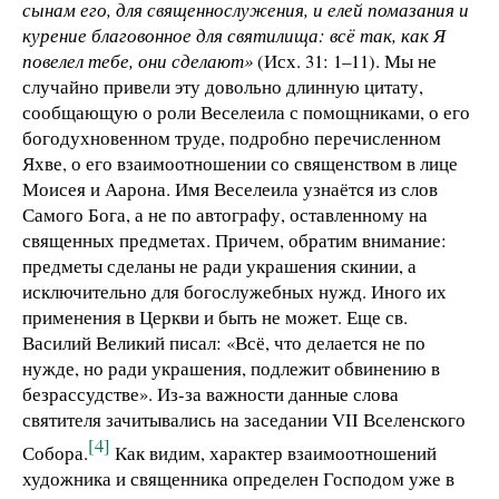
сынам его, для священнослужения, и елей помазания и
курение благовонное для святилища: всё так, как Я
повелел тебе, они сделают»
(Исх. 31: 1–11). Мы не
случайно привели эту довольно длинную цитату,
сообщающую о роли Веселеила с помощниками, о его
богодухновенном труде, подробно перечисленном
Яхве, о его взаимоотношении со священством в лице
Моисея и Аарона. Имя Веселеила узнаётся из слов
Самого Бога, а не по автографу, оставленному на
священных предметах. Причем, обратим внимание:
предметы сделаны не ради украшения скинии, а
исключительно для богослужебных нужд. Иного их
применения в Церкви и быть не может. Еще св.
Василий Великий писал: «Всё, что делается не по
нужде, но ради украшения, подлежит обвинению в
безрассудстве». Из-за важности данные слова
святителя зачитывались на заседании VII Вселенского
[4]
Собора.
Как видим, характер взаимоотношений
художника и священника определен Господом уже в