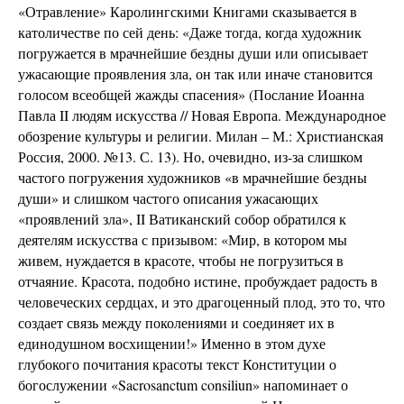
«Отравление» Каролингскими Книгами сказывается в
католичестве по сей день: «Даже тогда, когда художник
погружается в мрачнейшие бездны души или описывает
ужасающие проявления зла, он так или иначе становится
голосом всеобщей жажды спасения» (Послание Иоанна
Павла II людям искусства // Новая Европа. Международное
обозрение культуры и религии. Милан – М.: Христианская
Россия, 2000. №13. С. 13). Но, очевидно, из-за слишком
частого погружения художников «в мрачнейшие бездны
души» и слишком частого описания ужасающих
«проявлений зла», II Ватиканский собор обратился к
деятелям искусства с призывом: «Мир, в котором мы
живем, нуждается в красоте, чтобы не погрузиться в
отчаяние. Красота, подобно истине, пробуждает радость в
человеческих сердцах, и это драгоценный плод, это то, что
создает связь между поколениями и соединяет их в
единодушном восхищении!» Именно в этом духе
глубокого почитания красоты текст Конституции о
богослужении «Sacrosanctum consiliun» напоминает о