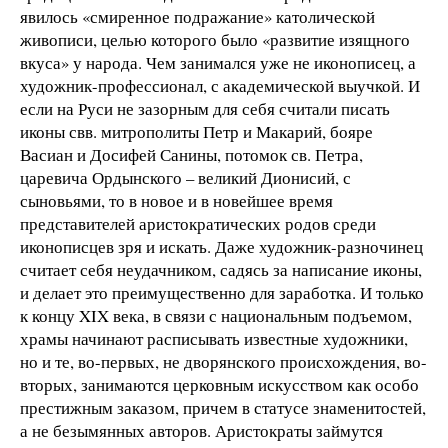
явилось «смиренное подражание» католической
живописи, целью которого было «развитие изящного
вкуса» у народа. Чем занимался уже не иконописец, а
художник-профессионал, с академической выучкой. И
если на Руси не зазорным для себя считали писать
иконы свв. митрополиты Петр и Макарий, бояре
Васиан и Досифей Санины, потомок св. Петра,
царевича Ордынского – великий Дионисий, с
сыновьями, то в новое и в новейшее время
представителей аристократических родов среди
иконописцев зря и искать. Даже художник-разночинец
считает себя неудачником, садясь за написание иконы,
и делает это преимущественно для заработка. И только
к концу XIX века, в связи с национальным подъемом,
храмы начинают расписывать известные художники,
но и те, во-первых, не дворянского происхождения, во-
вторых, занимаются церковным искусством как особо
престижным заказом, причем в статусе знаменитостей,
а не безымянных авторов. Аристократы займутся