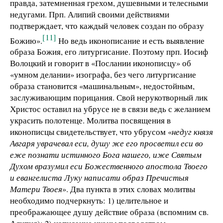
правда, затемненная грехом, душевными и телесными
недугами. Прп. Алипий своими действиями
подтверждает, что каждый человек создан по образу
[11]
Божию».
Но ведь иконописание и есть выявление
образа Божия, его литургисание. Поэтому прп. Иосиф
Волоцкий и говорит в «Послании иконописцу» об
«умном делании» изографа, без чего литургисание
образа становится «машинальным», недостойным,
заслуживающим порицания. Свой нерукотворный лик
Христос оставил на убрусе не в связи ведь с желанием
украсить полотенце. Молитва посвящения в
иконописцы свидетельствует, что убрусом «
недуг князя
Авгаря уврачевал еси, душу же его просветил еси во
еже познати истинного Бога нашего, иже Святым
Духом вразумил еси Божественного апостола Твоего
и евангелиста Луку написати образ Пречистыя
Матери Твоея
». Два пункта в этих словах молитвы
необходимо подчеркнуть: 1) целительное и
преображающее душу действие образа (вспомним св.