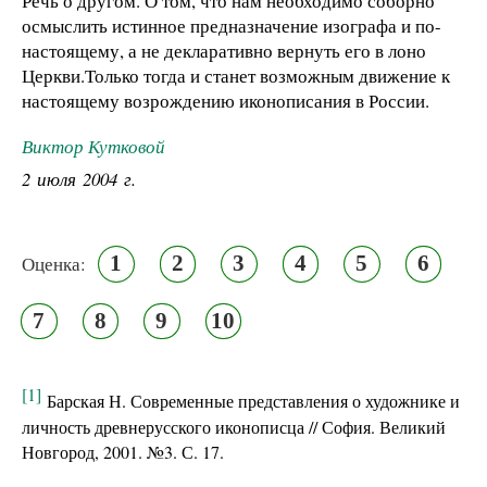
Речь о другом. О том, что нам необходимо соборно
осмыслить истинное предназначение изографа и по-
настоящему, а не декларативно вернуть его в лоно
Церкви.Только тогда и станет возможным движение к
настоящему возрождению иконописания в России.
Виктор Кутковой
2 июля 2004 г.
1
2
3
4
5
6
Оценка:
7
8
9
10
[1]
Барская Н. Современные представления о художнике и
личность древнерусского иконописца // София. Великий
Новгород, 2001. №3. С. 17.