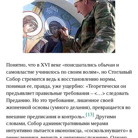
Понятно, что в XVI веке «поисшатались обычаи и
самовластие учинилось по своим волям», но Стоглавый
Собор стремится ведь к восстановлению нормы,
понимая ее, правда, уже ущербно: «Теоретически он
предъявляет правильные требования – <…> следовать
Преданию. Но это требование, лишенное своей
жизненной основы (умного делания), превращается во
[13]
внешние предписания и контроль».
Другими
словами, Собор административными мерами
интуитивно пытается иконописца, «соскользнувшего» в
ремесленники, вернуть к церковнослужению. Однако,