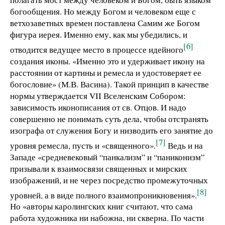
богообщения. Но между Богом и человеком еще с
ветхозаветных времен поставлена Самим же Богом
фигура иерея. Именно ему, как мы убедились, и
[6]
отводится ведущее место в процессе идейного
создания иконы. «Именно это и удерживает икону на
расстоянии от картины и ремесла и удостоверяет ее
богословие» (М.В. Васина). Такой принцип в качестве
нормы утверждается VII Вселенским Собором:
зависимость иконописания от св. Отцов. И надо
совершенно не понимать суть дела, чтобы отстранять
изографа от служения Богу и низводить его занятие до
[7]
уровня ремесла, пусть и «священного».
Ведь и на
Западе «средневековый “панкализм” и “паниконизм”
призывали к взаимосвязи священных и мирских
изображений, и не через посредство промежуточных
[8]
уровней, а в виде полного взаимопроникновения».
Но «авторы каролингских книг считают, что сама
работа художника ни набожна, ни скверна. По части