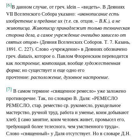
[6]
В данном случае, от греч. idein – «видеть». В Деяниях
VII Вселенского Собора указано:
«иконописание есть
изобретение и предание их
(т.е. св. отцов. –
В.К.), а не
живописца. Живописцу принадлежит только техническая
сторона дела, а самое учреждение очевидно зависело от
святых отцов
» (Деяния Вселенских Соборов. Т. 7. Казань,
1891. С. 227). Слово «учреждение» в Деяниях обозначено
греч. diatazis, которое о. Павлом Флоренским переводится
как
построение, композиция
, вообще
художественная
форма
; но существует и еще одно его
прочтение:
расположение, духовное настроение
.
[7]
В самом термине «священное ремесло» уже заложено
противоречие. Так, по словарю В. Даля: «РЕМЕСЛО
РЕМЕСЛО, стар. ремество ср. рукомесло, рукодельное
мастерство, ручной труд, работа и уменье, коим добывают
хлеб; || само занятие, коим человек живет, промысел его,
требующий более телесного, чем умственного труда».
Слово «священный» у Даля отсутствует. Но в словаре Д.Н.