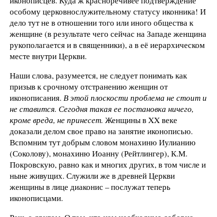
иконописцев. Куда ж красноречивее подтверждение
особому церковнослужительному статусу иконника! И
дело тут не в отношении того или иного общества к
женщине (в результате чего сейчас на Западе женщина
рукополагается и в священники), а в её иерархическом
месте внутри Церкви.
Наши слова, разумеется, не следует понимать как
призыв к срочному отстранению женщин от
иконописания.
В этой плоскости проблема не стоит и
не ставится. Сегодня такая ее постановка ничего,
кроме вреда, не принесет.
Женщины в XX веке
доказали делом свое право на занятие иконописью.
Вспомним тут добрым словом монахиню Иулианию
(Соколову), монахиню Иоанну (Рейтлингер), К.М.
Покровскую, равно как и многих других, в том числе и
ныне живущих. Служили же в древней Церкви
женщины в лице диаконис – послужат теперь
иконописцами.