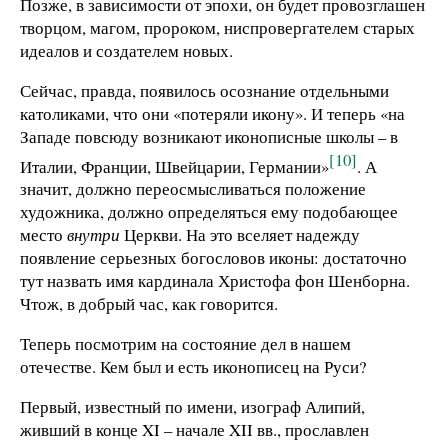
Позже, в зависимости от эпохи, он будет провозглашен
творцом, магом, пророком, ниспровергателем старых
идеалов и создателем новых.
Сейчас, правда, появилось осознание отдельными
католиками, что они «потеряли икону». И теперь «на
Западе повсюду возникают иконописные школы – в
[10]
Италии, Франции, Швейцарии, Германии»
. А
значит, должно переосмысливаться положение
художника, должно определяться ему подобающее
место
внутри
Церкви. На это вселяет надежду
появление серьезных богословов иконы: достаточно
тут назвать имя кардинала Христофа фон Шенборна.
Чтож, в добрый час, как говорится.
Теперь посмотрим на состояние дел в нашем
отечестве. Кем был и есть иконописец на Руси?
Первый, известный по имени, изограф Алипий,
живший в конце XI – начале XII вв., прославлен