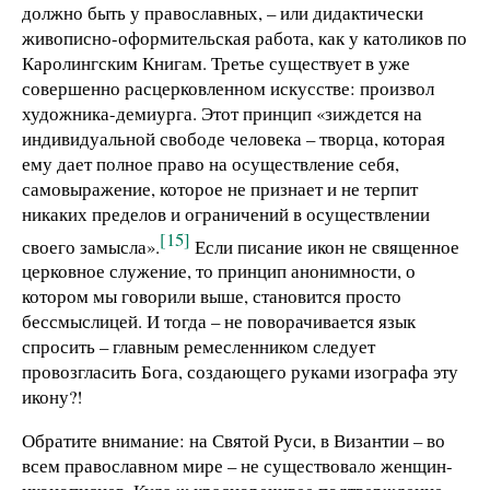
должно быть у православных, – или дидактически
живописно-оформительская работа, как у католиков по
Каролингским Книгам. Третье существует в уже
совершенно расцерковленном искусстве: произвол
художника-демиурга. Этот принцип «зиждется на
индивидуальной свободе человека – творца, которая
ему дает полное право на осуществление себя,
самовыражение, которое не признает и не терпит
никаких пределов и ограничений в осуществлении
[15]
своего замысла».
Если писание икон не священное
церковное служение, то принцип анонимности, о
котором мы говорили выше, становится просто
бессмыслицей. И тогда – не поворачивается язык
спросить – главным ремесленником следует
провозгласить Бога, создающего руками изографа эту
икону?!
Обратите внимание: на Святой Руси, в Византии – во
всем православном мире – не существовало женщин-