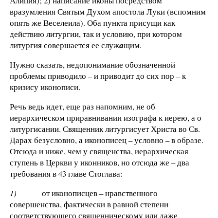
Алипия); 2) написание иконы посредством
вразумления Святым Духом апостола Луки (вспомним
опять же Веселеила). Оба пункта присущи как
действию литургии, так и условию, при котором
литургия совершается ее служ
а
щим.
Нужно сказать, недопонимание обозначенной
проблемы приводило – и приводит до сих пор – к
кризису иконописи.
Речь ведь идет, еще раз напомним, не об
иерархическом приравнивании изографа к иерею, а о
литургисании. Священник литургисует Христа во Св.
Дарах безусловно, а иконописец – условно – в образе.
Отсюда и ниже, чем у священства, иерархическая
ступень в Церкви у иконников, но отсюда же – два
требования в 43 главе Стоглава:
1)
от иконописцев – нравственного
совершенства, фактически в равной степени
соответствующего священническому или даже