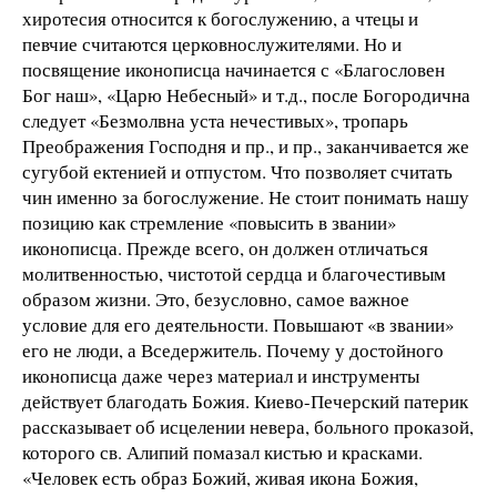
хиротесия относится к богослужению, а чтецы и
певчие считаются церковнослужителями. Но и
посвящение иконописца начинается с «Благословен
Бог наш», «Царю Небесный» и т.д., после Богородична
следует «Безмолвна уста нечестивых», тропарь
Преображения Господня и пр., и пр., заканчивается же
сугубой ектенией и отпустом. Что позволяет считать
чин именно за богослужение. Не стоит понимать нашу
позицию как стремление «повысить в звании»
иконописца. Прежде всего, он должен отличаться
молитвенностью, чистотой сердца и благочестивым
образом жизни. Это, безусловно, самое важное
условие для его деятельности. Повышают «в звании»
его не люди, а Вседержитель. Почему у достойного
иконописца даже через материал и инструменты
действует благодать Божия. Киево-Печерский патерик
рассказывает об исцелении невера, больного проказой,
которого св. Алипий помазал кистью и красками.
«Человек есть образ Божий, живая икона Божия,