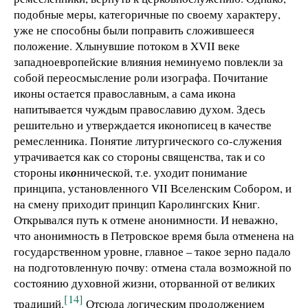
подобные меры, категоричные по своему характеру,
уже не способны были поправить сложившееся
положение. Хлынувшие потоком в XVII веке
западноевропейские влияния неминуемо повлекли за
собой переосмысление роли изографа. Почитание
иконы остается православным, а сама икона
напитывается чуждым православию духом. Здесь
решительно и утверждается иконописец в качестве
ремесленника. Понятие литургического со-служения
утрачивается как со стороны священства, так и со
стороны ик
о
ннической, т.е. уходит понимание
принципа, установленного VII Вселенским Собором, и
на смену приходит принцип Каролингских Книг.
Открывался путь к отмене анонимности. И неважно,
что анонимность в Петровское время была отменена на
государственном уровне, главное – такое зерно падало
на подготовленную почву: отмена стала возможной по
состоянию духовной жизни, оторванной от великих
[14]
традиций.
Отсюда логическим продолжением