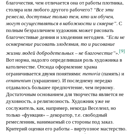
благочестия, чем отличается она от работы плотника,
столяра или любого другого рабочего?
“Все эти
ремесла, доступные только тем, кто им обучен,
могут осуществляться в набожности и скверне”
. С
полным безразличием художник может рисовать
благочестивые деяния и злодеяния негодяев.
“Если не
осквернение рисовать злодеяния, то и рисование
[9]
жизни людей добродетельных – не благочестие”
».
Вот норма, надолго определившая роль художника в
католичестве. Отсюда оформление храма
ограничивается двумя понятиями:
memoria
(память) и
ornamentum
(украшение). И последнему нередко
отдавалось большее предпочтение, чем первому.
Достаточным основанием для творчества является не
духовность, а религиозность. Художник уже не
сослужитель, как, например, некогда Веселеил, но
только «функция» – декоратор, т.е. свободный
ремесленник, нанимаемый со стороны под заказ.
Критерий оценки его работы – виртуозное мастерство.