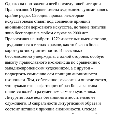
Однако на протяжении всей последующей истории
Православной Церкви имена художников упоминались
крайне редко. Сегодня, правда, некоторые
искусствоведы ставят под сомнение принцип
анонимности церковного искусства, но такие попытки
явно бесплодны: в любом случае за 2000 лет
Православия не набрать 1279 известных имен авторов,
трудившихся в стенах храмов, как то было в более
короткую эпоху античности. И несколько
бессмысленно утверждать, с одной стороны, особую
высоту православного иконописца по сравнению с
западноевропейским художником, а с другой –
подвергать сомнению сам принцип анонимности
иконописи. Тем, собственно, «высота» и определяется,
что руками изографа творит образ Бог, а картина
пишется волей и разумением самого художника.
Литургия тоже ведь безымянна относительно ее
служ
а
щего. В сакральности литургисания образа и
состоит истинная причина анонимности. Отсюда