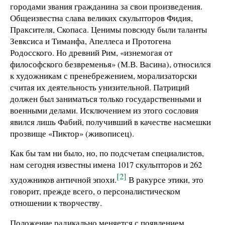
городами звания гражданина за свои произведения.
Общеизвестна слава великих скульпторов Фидия,
Праксителя, Скопаса. Ценимы повсюду были таланты
Зевксиса и Тиманфа, Апеллеса и Протогена
Родосского. Но древний Рим, «изнемогая от
философского безвременья» (М.В. Васина), относился
к художникам с пренебрежением, морализаторски
считая их деятельность унизительной. Патриций
должен был заниматься только государственными и
военными делами. Исключением из этого сословия
явился лишь Фабий, получивший в качестве насмешки
прозвище «Пиктор» (живописец).
Как бы там ни было, но, по подсчетам специалистов,
нам сегодня известны имена 1017 скульпторов и 262
[2]
художников античной эпохи.
В ракурсе этики, это
говорит, прежде всего, о персоналистическом
отношении к творчеству.
Положение радикально меняется с появлением