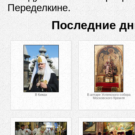
Переделкине.
Последние дн
В Кижах
В алтаре Успенского собора
Московского Кремля