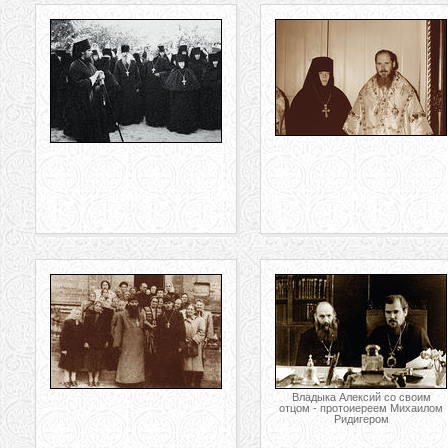
Владыка Алексий со своим
отцом - протоиереем Михаилом
Ридигером