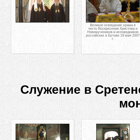
Великое освящение храма в
честь Воскресения Христова и
Новомучеников и исповедников
российских в Бутове 19 мая 2007
г.
Служение в Сретен
мо