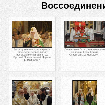
Воссоединени
Богослужение в храме Христа
Подписание Акта о каноническом
Спасителя, первое после
общении. Храм Христа
восстановления единства
Спасителя. 17 мая 2007 г.
Русской Православной Церкви
17 мая 2007 г.