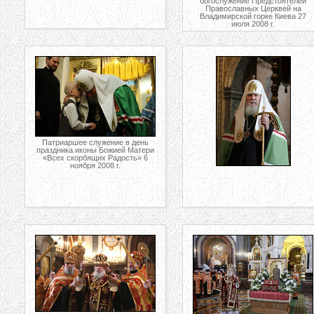
богослужение Предстоятелей
Православных Церквей на
Владимирской горке Киева 27
июля 2008 г.
Патриаршее служение в день
праздника иконы Божией Матери
«Всех скорбящих Радость» 6
ноября 2008 г.