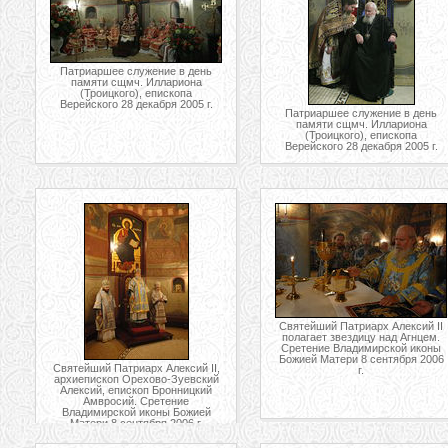
Патриаршее служение в день
памяти сщмч. Иллариона
(Троицкого), епископа
Верейского 28 декабря 2005 г.
Патриаршее служение в день
памяти сщмч. Иллариона
(Троицкого), епископа
Верейского 28 декабря 2005 г.
Святейший Патриарх Алексий II
полагает звездицу над Агнцем.
Сретение Владимирской иконы
Божией Матери 8 сентября 2006
Святейший Патриарх Алексий II,
г.
архиепископ Орехово-Зуевский
Алексий, епископ Бронницкий
Амвросий. Сретение
Владимирской иконы Божией
Матери 8 сентября 2006 г.