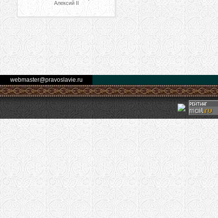
Алексий II
webmaster@pravoslavie.ru