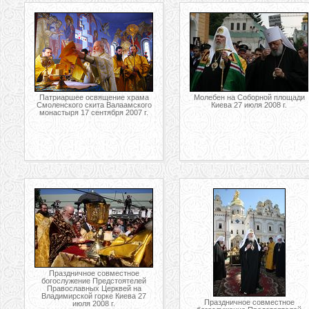
Патриаршее освящение храма
Молебен на Соборной площади
Смоленского скита Валаамского
Киева 27 июля 2008 г.
монастыря 17 сентября 2007 г.
Праздничное совместное
богослужение Предстоятелей
Православных Церквей на
Владимирской горке Киева 27
Праздничное совместное
июля 2008 г.