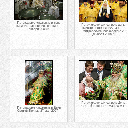
Патриаршее служение в день
Патриаршее служение в день
праздника Крещения Господня 19
памяти святителя Филарета,
января 2008 г.
митрополита Московского 2
декабря 2008 г.
Патриаршее служение в День
Святой Троицы 27 мая 2007 г.
Патриаршее служение в День
Святой Троицы 27 мая 2007 г.