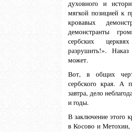
духовного и истори
мягкой позицией к п
кровавых демонс
демонстранты гро
сербских церквя
разрушить!». Наказ
может.
Вот, в общих черт
сербского края. А п
завтра, дело неблаго
и годы.
В заключение этого к
в Косово и Метохии, 