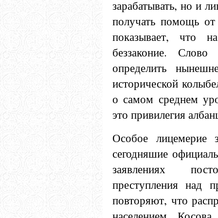
зарабатывать, но и 
получать помощь от 
показывает, что н
беззаконие. Слово
определить нынешн
исторической колыбел
о самом среднем уро
это привилегия албан
Особое лицемерие з
сегодняшие официаль
заявлениях пост
преступления над п
повторяют, что расп
населением Косов