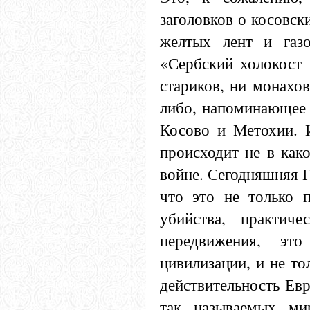
заголовков о косовск
желтых лент и газо
«Сербский холокост 
стариков, ни монахов
либо, напоминающее 
Косово и Метохии. И
происходит не в как
войне. Сегодняшняя Г
что это не только п
убийства, практиче
передвижения, эт
цивилизации, и не то
действительность Евр
так называемых ми