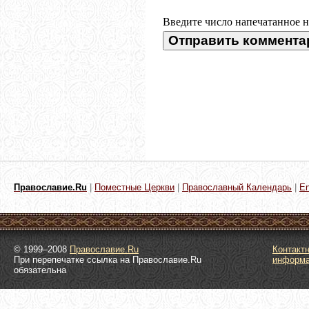
Введите число напечатанное н
Православие.Ru
|
Поместные Церкви
|
Православный Календарь
|
En
© 1999–2008
Православие.Ru
Контакт
При перепечатке ссылка на Православие.Ru
информ
обязательна