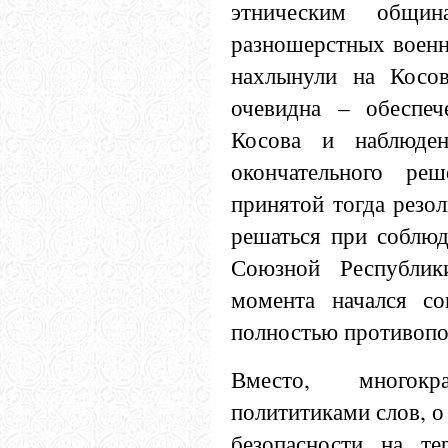
этническим общи
разношерстных военн
нахлынули на Косов
очевидна – обеспеч
Косова и наблюде
окончательного реш
принятой тогда рез
решаться при соблюд
Союзной Республи
момента начался со
полностью противопо
Вместо, многокр
полититиками слов, о
безопасности на те