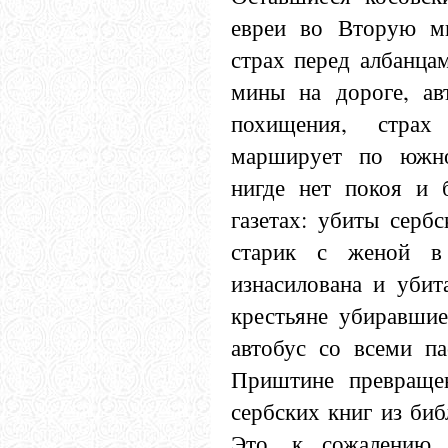
евреи во Вторую м
страх перед албанцам
мины на дороге, ав
похищения, страх 
марширует по южно
нигде нет покоя и 
газетах: убиты сербс
старик с женой в
изнасилована и убит
крестьяне убиравшие
автобус со всеми па
Приштине превращен
сербских книг из биб
Это, к сожалению,