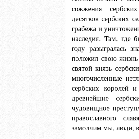
сожжения сербских
десятков сербских с
грабежа и уничтожени
наследия. Там, где 
году разыгралась зн
положил свою жизнь 
святой князь сербск
многочисленные нет
сербских королей и 
древнейшие сербск
чудовищное преступл
православного слав
замолчим мы, люди, 