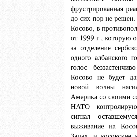
фрустрированная реак
до сих пор не решен.
Косово, в противоп
от
1999 г
., которую 
за отделение сербск
одного албанского г
голос беззастенчив
Косово не будет да
новой волны насил
Америка со своими с
НАТО контролирую
сигнал оставшему
выживание на Косов
Запад, и косовские 