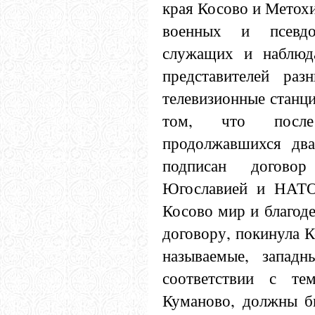
края Косово и Метохи
военных и псевдо
служащих и наблюд
представителей раз
телевизионные станц
том, что после 
продолжавшихся два
подписан догово
Югославией и НАТО
Косово мир и благоде
договору, покинула К
называемые, запад
соответствии с т
Куманово, должны б