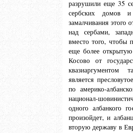
разрушили еще 35 се
сербских домов и
замалчивания этого о
над сербами, запад
вместо того, чтобы 
еще более открытую 
Косово от государ
квазиаргументом т
является пресловуто
по америко-албанск
национал-шовинисти
одного албанкого го
произойдет, и албан
вторую державу в Ев