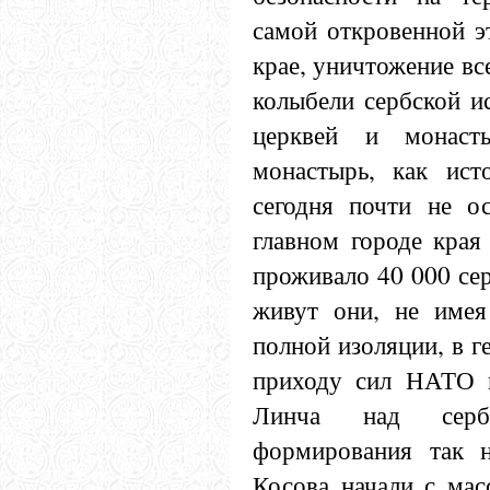
самой откровенной э
крае, уничтожение вс
колыбели сербской и
церквей и монаст
монастырь, как ист
сегодня почти не о
главном городе кра
проживало 40 000 сер
живут они, не имея
полной изоляции, в г
приходу сил НАТО в
Линча над серба
формирования так н
Косова начали с мас