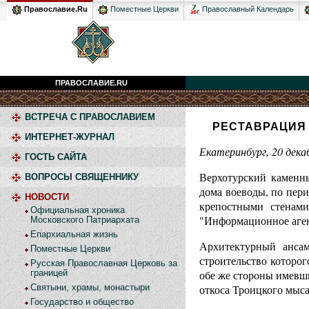
Православный Календарь
Православие.Ru
Поместные Церкви
ПРАВОСЛАВИЕ.RU
ВСТРЕЧА С ПРАВОСЛАВИЕМ
РЕСТАВРАЦИЯ 
ИНТЕРНЕТ-ЖУРНАЛ
Екатеринбург, 20 дек
ГОСТЬ САЙТА
Верхотурский каменны
ВОПРОСЫ СВЯЩЕННИКУ
дома воеводы, по пер
НОВОСТИ
крепостными стенами
Официальная хроника
"Информационное аген
Московского Патриархата
Епархиальная жизнь
Архитектурный ансам
Поместные Церкви
строительство которог
Русская Православная Церковь за
границей
обе же стороны имевш
Святыни, храмы, монастыри
откоса Троицкого мыса
Государство и общество