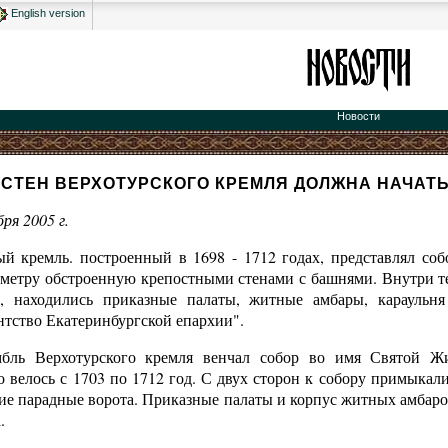
English version
Новости
СТЕН ВЕРХОТУРСКОГО КРЕМЛЯ ДОЛЖНА НАЧАТЬС
абря
2005 г
.
й кремль. построенный в 1698 - 1712 годах, представлял соб
иметру обстроенную крепостными стенами с башнями. Внутри т
, находились приказные палаты, житные амбары, караульня
тство Екатеринбургской епархии".
бль Верхотурского кремля венчал собор во имя Святой Ж
о велось с 1703 по 1712 год. С двух сторон к собору примыкал
ие парадные ворота. Приказные палаты и корпус житных амбаро
.