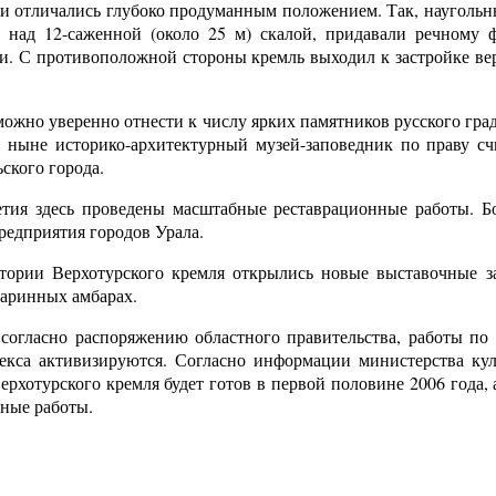
и отличались глубоко продуманным положением. Так, науголь
ь над 12-саженной (около
25 м
) скалой, придавали речному 
и. С противоположной стороны кремль выходил к застройке вер
ожно уверенно отнести к числу ярких памятников русского гра
И ныне историко-архитектурный музей-заповедник по праву с
ьского города.
летия здесь проведены масштабные реставрационные работы.
редприятия городов Урала.
тории Верхотурского кремля открылись новые выставочные з
аринных амбарах.
согласно распоряжению областного правительства, работы по 
екса активизируются. Согласно информации министерства кул
ерхотурского кремля будет готов в первой половине 2006 года, 
нные работы.