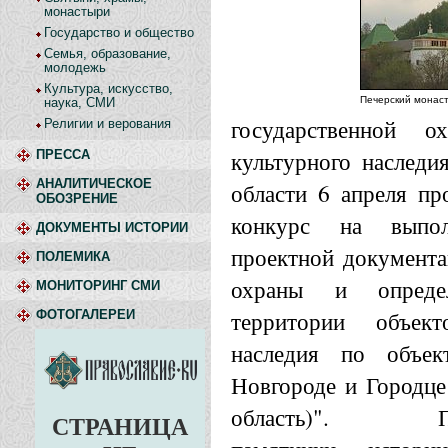
монастыри
Государство и общество
Семья, образование,
молодежь
Культура, искусство,
Печерский монас
наука, СМИ
государственной о
Религии и верования
культурного наследи
ПРЕССА
АНАЛИТИЧЕСКОЕ
области 6 апреля пр
ОБОЗРЕНИЕ
конкурс на выпол
ДОКУМЕНТЫ ИСТОРИИ
проектной документа
ПОЛЕМИКА
охраны и опреде
МОНИТОРИНГ СМИ
территории объект
ФОТОГАЛЕРЕИ
наследия по объе
Новгороде и Городце
область)". Под