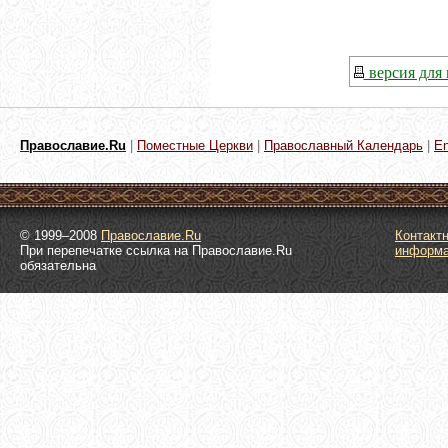
версия для 
Православие.Ru
|
Поместные Церкви
|
Православный Календарь
|
En
© 1999–2008
Православие.Ru
Контакт
При перепечатке ссылка на Православие.Ru
информ
обязательна