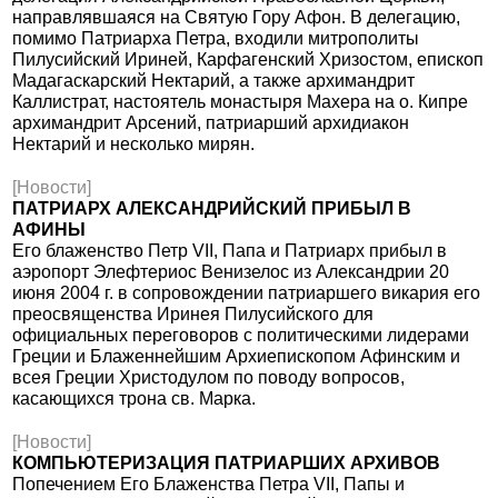
направлявшаяся на Святую Гору Афон. В делегацию,
помимо Патриарха Петра, входили митрополиты
Пилусийский Ириней, Карфагенский Хризостом, епископ
Мадагаскарский Нектарий, а также архимандрит
Каллистрат, настоятель монастыря Махера на о. Кипре
архимандрит Арсений, патриарший архидиакон
Нектарий и несколько мирян.
[Новости]
ПАТРИАРХ АЛЕКСАНДРИЙСКИЙ ПРИБЫЛ В
АФИНЫ
Его блаженство Петр VII, Папа и Патриарх прибыл в
аэропорт Элефтериос Венизелос из Александрии 20
июня 2004 г. в сопровождении патриаршего викария его
преосвященства Иринея Пилусийского для
официальных переговоров с политическими лидерами
Греции и Блаженнейшим Архиепископом Афинским и
всея Греции Христодулом по поводу вопросов,
касающихся трона св. Марка.
[Новости]
КОМПЬЮТЕРИЗАЦИЯ ПАТРИАРШИХ АРХИВОВ
Попечением Его Блаженства Петра VII, Папы и