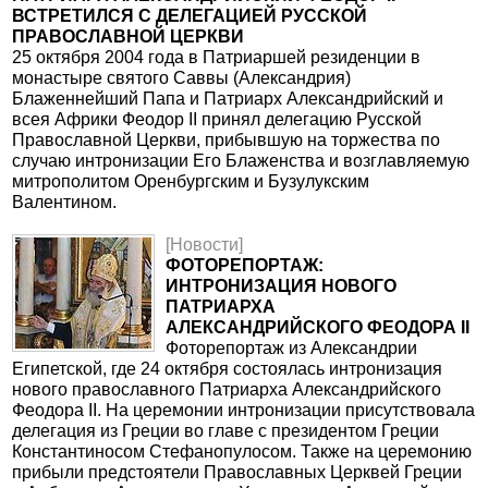
ВСТРЕТИЛСЯ С ДЕЛЕГАЦИЕЙ РУССКОЙ
ПРАВОСЛАВНОЙ ЦЕРКВИ
25 октября 2004 года в Патриаршей резиденции в
монастыре святого Саввы (Александрия)
Блаженнейший Папа и Патриарх Александрийский и
всея Африки Феодор II принял делегацию Русской
Православной Церкви, прибывшую на торжества по
случаю интронизации Его Блаженства и возглавляемую
митрополитом Оренбургским и Бузулукским
Валентином.
[Новости]
ФОТОРЕПОРТАЖ:
ИНТРОНИЗАЦИЯ НОВОГО
ПАТРИАРХА
АЛЕКСАНДРИЙСКОГО ФЕОДОРА II
Фоторепортаж из Александрии
Египетской, где 24 октября состоялась интронизация
нового православного Патриарха Александрийского
Феодора II. На церемонии интронизации присутствовала
делегация из Греции во главе с президентом Греции
Константиносом Стефанопулосом. Также на церемонию
прибыли предстоятели Православных Церквей Греции