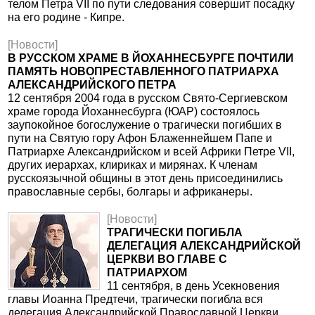
телом Петра VII по пути следования совершит посадку
на его родине - Кипре.
[Новости]
В РУССКОМ ХРАМЕ В ЙОХАННЕСБУРГЕ ПОЧТИЛИ
ПАМЯТЬ НОВОПРЕСТАВЛЕННОГО ПАТРИАРХА
АЛЕКСАНДРИЙСКОГО ПЕТРА
12 сентября 2004 года в русском Свято-Сергиевском
храме города Йоханнесбурга (ЮАР) состоялось
заупокойное богослужение о трагически погибших в
пути на Святую гору Афон Блаженнейшем Папе и
Патриархе Александрийском и всей Африки Петре VII,
других иерархах, клириках и мирянах. К членам
русскоязычной общины в этот день присоединились
православные сербы, болгары и африканеры.
[Новости]
ТРАГИЧЕСКИ ПОГИБЛА
ДЕЛЕГАЦИЯ АЛЕКСАНДРИЙСКОЙ
ЦЕРКВИ ВО ГЛАВЕ С
ПАТРИАРХОМ
11 сентября, в день Усекновения
главы Иоанна Предтечи, трагически погибла вся
делегация Александрийской Православной Церкви,