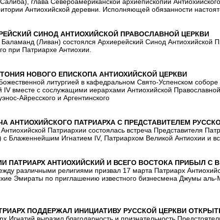
Салиба), глава Североамериканской архиепископии Антиохийского 
ритории Антиохийской деревни. Исполняющей обязанности настоят
РЕЙСКИЙ СИНОД АНТИОХИЙСКОЙ ПРАВОСЛАВНОЙ ЦЕРКВИ
 Баламанд (Ливан) состоялся Архиерейский Синод Антиохийской П
го при Патриархе Антиохии.
ТОНИЯ НОВОГО ЕПИСКОПА АНТИОХИЙСКОЙ ЦЕРКВИ
за Божественной литургией в кафедральном Свято-Успенском собор
ий IV вместе с сослужащими иерархами Антиохийской Православн
уэнос-Айресского и Аргентинского
ЧА АНТИОХИЙСКОГО ПАТРИАРХА С ПРЕДСТАВИТЕЛЕМ РУССК
и Антиохийской Патриархии состоялась встреча Представителя Пат
) с Блаженнейшим Игнатием IV, Патриархом Великой Антиохии и вс
ИИ ПАТРИАРХ АНТИОХИЙСКИЙ И ВСЕГО ВОСТОКА ПРИБЫЛ С
ежду различными религиями призвал 17 марта Патриарх Антиохийск
ие Эмираты по приглашению известного бизнесмена Джумы аль-Ма
ТРИАРХ ПОДДЕРЖАЛ ИНИЦИАТИВУ РУССКОЙ ЦЕРКВИ ОТКРЫТ
рх Игнатий выразил благодарность и признательность Предстоятел