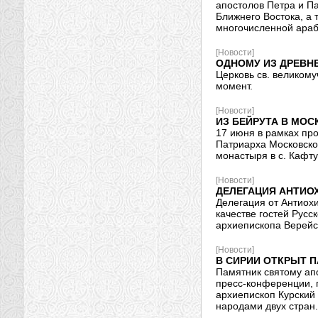
апостолов Петра и Па
Ближнего Востока, а 
многочисленной араб
[Новости]
ОДНОМУ ИЗ ДРЕВН
Церковь св. великому
момент.
[Новости]
ИЗ БЕЙРУТА В МО
17 июня в рамках пр
Патриарха Московског
монастыря в с. Кафту
[Новости]
ДЕЛЕГАЦИЯ АНТИО
Делегация от Антиохи
качестве гостей Рус
архиепископа Верейс
[Новости]
В СИРИИ ОТКРЫТ 
Памятник святому апо
пресс-конференции, 
архиепископ Курский
народами двух стран.