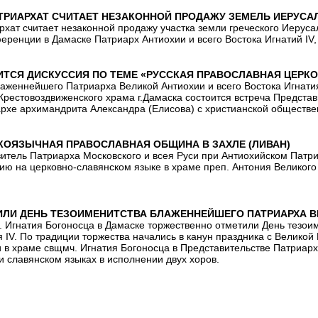
ТРИАРХАТ СЧИТАЕТ НЕЗАКОННОЙ ПРОДАЖУ ЗЕМЕЛЬ ИЕРУСА
рхат считает незаконной продажу участка земли греческого Иерус
еренции в Дамаске Патриарх Антиохии и всего Востока Игнатий IV,
ИТСЯ ДИСКУССИЯ ПО ТЕМЕ «РУССКАЯ ПРАВОСЛАВНАЯ ЦЕРКО
аженнейшего Патриарха Великой Антиохии и всего Востока Игнатия 
рестовоздвиженского храма г.Дамаска состоится встреча Представ
рхе архимандрита Александра (Елисова) с христианской обществен
КОЯЗЫЧНАЯ ПРАВОСЛАВНАЯ ОБЩИНА В ЗАХЛЕ (ЛИВАН)
итель Патриарха Московского и всея Руси при Антиохийском Патр
ию на церковно-славянском языке в храме преп. Антония Великого
ИЛИ ДЕНЬ ТЕЗОИМЕНИТСТВА БЛАЖЕННЕЙШЕГО ПАТРИАРХА ВЕ
. Игнатия Богоносца в Дамаске торжественно отметили День тезо
я IV. По традиции торжества начались в канун праздника с Велик
 в храме свщмч. Игнатия Богоносца в Представительстве Патриарх
и славянском языках в исполнении двух хоров.