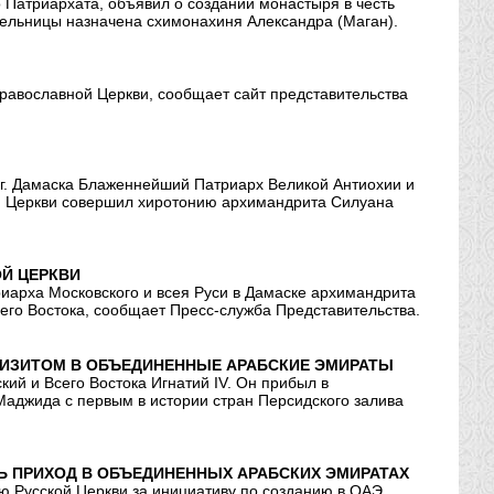
Патриархата, объявил о создании монастыря в честь
ельницы назначена схимонахиня Александра (Маган).
равославной Церкви, сообщает сайт представительства
е г. Дамаска Блаженнейший Патриарх Великой Антиохии и
ой Церкви совершил хиротонию архимандрита Силуана
ОЙ ЦЕРКВИ
риарха Московского и всея Руси в Дамаске архимандрита
его Востока, сообщает Пресс-служба Представительства.
 ВИЗИТОМ В ОБЪЕДИНЕННЫЕ АРАБСКИЕ ЭМИРАТЫ
ий и Всего Востока Игнатий IV. Он прибыл в
джида с первым в истории стран Персидского залива
Ь ПРИХОД В ОБЪЕДИНЕННЫХ АРАБСКИХ ЭМИРАТАХ
ю Русской Церкви за инициативу по созданию в ОАЭ