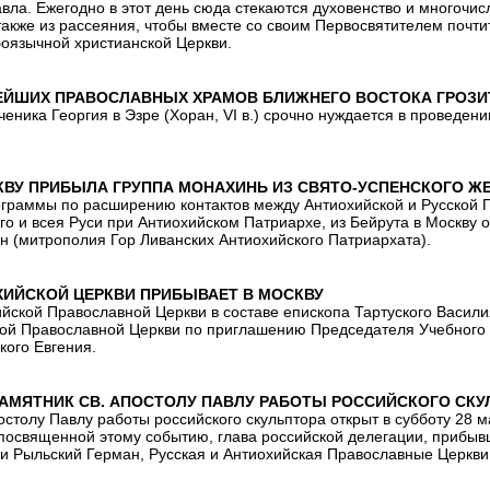
вла. Ежегодно в этот день сюда стекаются духовенство и многочи
также из рассеяния, чтобы вместе со своим Первосвятителем почт
оязычной христианской Церкви.
ЕЙШИХ ПРАВОСЛАВНЫХ ХРАМОВ БЛИЖНЕГО ВОСТОКА ГРОЗИ
ченика Георгия в Эзре (Хоран, VI в.) срочно нуждается в проведе
СКВУ ПРИБЫЛА ГРУППА МОНАХИНЬ ИЗ СВЯТО-УСПЕНСКОГО 
ограммы по расширению контактов между Антиохийской и Русской
о и всея Руси при Антиохийском Патриархе, из Бейрута в Москву 
н (митрополия Гор Ливанских Антиохийского Патриархата).
ХИЙСКОЙ ЦЕРКВИ ПРИБЫВАЕТ В МОСКВУ
йской Православной Церкви в составе епископа Тартуского Васили
ской Православной Церкви по приглашению Председателя Учебного 
кого Евгения.
ПАМЯТНИК СВ. АПОСТОЛУ ПАВЛУ РАБОТЫ РОССИЙСКОГО СКУ
столу Павлу работы российского скульптора открыт в субботу 28 ма
посвященной этому событию, глава российской делегации, прибывш
 и Рыльский Герман, Русская и Антиохийская Православные Церкви