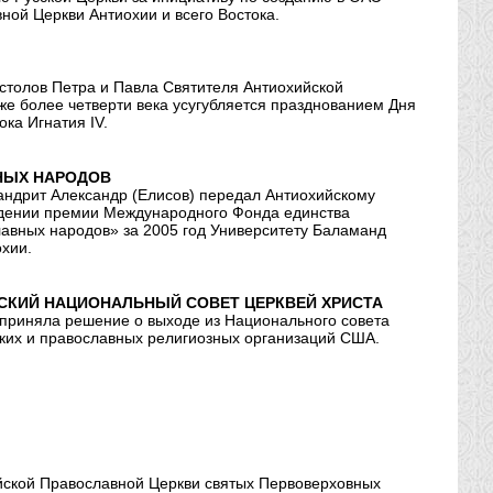
ной Церкви Антиохии и всего Востока.
столов Петра и Павла Святителя Антиохийской
же более четверти века усугубляется празднованием Дня
ка Игнатия IV.
НЫХ НАРОДОВ
андрит Александр (Елисов) передал Антиохийскому
уждении премии Международного Фонда единства
авных народов» за 2005 год Университету Баламанд
охии.
СКИЙ НАЦИОНАЛЬНЫЙ СОВЕТ ЦЕРКВЕЙ ХРИСТА
приняла решение о выходе из Национального совета
ских и православных религиозных организаций США.
йской Православной Церкви святых Первоверховных