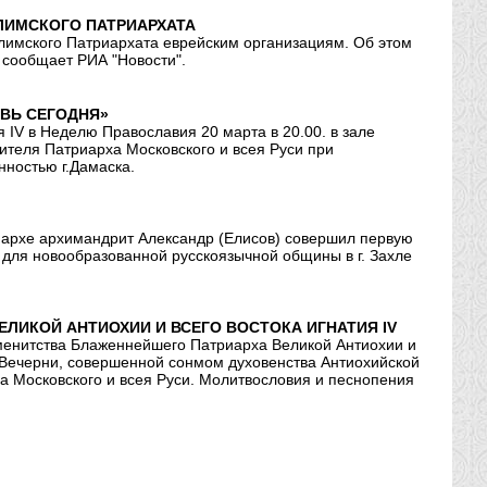
ЛИМСКОГО ПАТРИАРХАТА
алимского Патриархата еврейским организациям. Об этом
 сообщает РИА "Новости".
ВЬ СЕГОДНЯ»
IV в Неделю Православия 20 марта в 20.00. в зале
ителя Патриарха Московского и всея Руси при
ностью г.Дамаска.
иархе архимандрит Александр (Елисов) совершил первую
 для новообразованной русскоязычной общины в г. Захле
ЛИКОЙ АНТИОХИИ И ВСЕГО ВОСТОКА ИГНАТИЯ IV
именитства Блаженнейшего Патриарха Великой Антиохии и
ой Вечерни, совершенной сонмом духовенства Антиохийской
а Московского и всея Руси. Молитвословия и песнопения