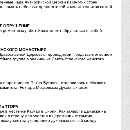
сленные чада Антиохийской Церкви из многих стран
ить память небесных предстателей и молитвенников самой
Т ОБРУШЕНИЕ
нии ремонтных работ. Храм может обрушиться в любой
ЖЕНСКОГО МОНАСТЫРЯ
 Православной Церковью, проводимой Представительством
отбыла группа монахинь из Свято-Успенского женского
я и протоиерея Петра Бутроса, отправилась в Москву в
комитета, Ректора Московских Духовных школ
ЛЬПТОРА
я в местечке Каукаб в Сирии. Как заявил в Дамаске на
ей в страну для участия в церемонии открытия,
 выступают за укрепление духовных связей между