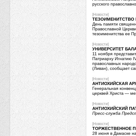
русского православно
[Новости]
ТЕЗОИМЕНИТСТВО 
День памяти священн
Православной Церкви,
тезоименитства ее Пр
[Новости]
УНИВЕРСИТЕТ БАЛ
11 ноября представи
Патриарху Игнатию I
православных народо
(Ливан), сообщает с
[Новости]
АНТИОХИЙСКАЯ АР
Генеральная конвенц
церквей Христа — ме
[Новости]
АНТИОХИЙСКИЙ ПА
Пресс-служба Пред
[Новости]
ТОРЖЕСТВЕННОЕ П
28 июня в Дамаске н