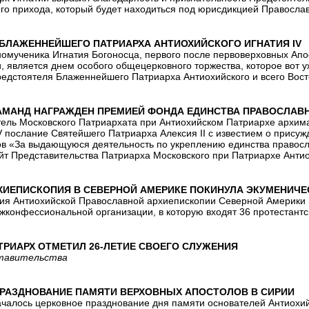
го прихода, который будет находиться под юрисдикцией Православ
БЛАЖЕННЕЙШЕГО ПАТРИАРХА АНТИОХИЙСКОГО ИГНАТИЯ IV
омученика Игнатия Богоносца, первого после первоверховных Апо
 является днем особого общецерковного торжества, которое вот у
едстоятеля Блаженнейшего Патриарха Антиохийского и всего Восто
АМАНД НАГРАЖДЕН ПРЕМИЕЙ ФОНДА ЕДИНСТВА ПРАВОСЛАВ
тель Московского Патриархата при Антиохийском Патриархе архим
V послание Святейшего Патриарха Алексия II с известием о прис
в «За выдающуюся деятельность по укреплению единства правосл
айт Представительства Патриарха Московского при Патриархе Анти
ХИЕПИСКОПИЯ В СЕВЕРНОЙ АМЕРИКЕ ПОКИНУЛА ЭКУМЕНИЧЕ
ия Антиохийской Православной архиепископии Северной Америки 
жконфессиональной организации, в которую входят 36 протестант
ТРИАРХ ОТМЕТИЛ 26-ЛЕТИЕ СВОЕГО СЛУЖЕНИЯ
ставительства
РАЗДНОВАНИЕ ПАМЯТИ ВЕРХОВНЫХ АПОСТОЛОВ В СИРИИ
ачалось церковное празднование дня памяти основателей Антиохи