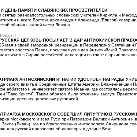
ЛИ ДЕНЬ ПАМЯТИ СЛАВЯНСКИХ ПРОСВЕТИТЕЛЕЙ
ти святых равноапостольных словенских учителей Кирилла и Мефод
нтиохии и всего Востока архимандрит Александр (Елисов) совершил
сской общины южной части Ливана.
[Новости]
РУССКАЯ ЦЕРКОВЬ ПОСЫЛАЕТ В ДАР АНТИОХИЙСКОЙ ПРАВО
25 мая в своей загородной резиденции в Переделкино Святейший П
святого апостола Павла, посылаемую в дар Антиохийской Правосл
мая визиту в Сирию российской делегации во главе с архиепископ
ТРИАРХ АНТИОХИЙСКИЙ ИГНАТИЙ УДОСТОЕН НАГРАДЫ УНИ
ходе своего визита в Соединенные Штаты Америки Блаженнейший Па
кое аббатство и университет святого Иоанна, где состоялась цер
ией "Пакс Кристи". Таким образом были отмечены заслуги Предсто
ризации древних церковных рукописей.
ТРИАРХА МОСКОВСКОГО СОВЕРШИЛ ЛИТУРГИЮ В РУССКОМ ПР
рха Московского и всея Руси при Патриархе Великой Антиохии и в
г. Захле (Ливан), где по благословению митрополита Спиридона с
ию для русской православной диаспоры в долине Бека.