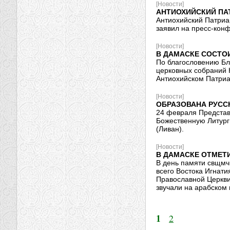
[Новости]
АНТИОХИЙСКИЙ ПА
Антиохийский Патриа
заявил на пресс-конф
[Новости]
В ДАМАСКЕ СОСТО
По благословению Бл
церковных собраний К
Антиохийском Патриа
[Новости]
ОБРАЗОВАНА РУСС
24 февраля Представ
Божественную Литург
(Ливан).
[Новости]
В ДАМАСКЕ ОТМЕТ
В день памяти свщмч
всего Востока Игнати
Православной Церкви
звучали на арабском 
1
2