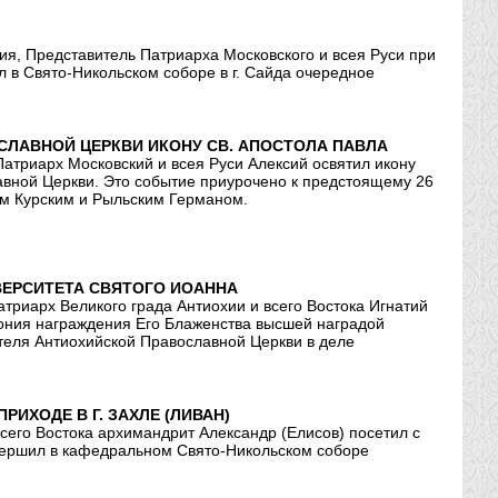
ия, Представитель Патриарха Московского и всея Руси при
 в Свято-Никольском соборе в г. Сайда очередное
СЛАВНОЙ ЦЕРКВИ ИКОНУ СВ. АПОСТОЛА ПАВЛА
атриарх Московский и всея Руси Алексий освятил икону
авной Церкви. Это событие приурочено к предстоящему 26
ом Курским и Рыльским Германом.
ВЕРСИТЕТА СВЯТОГО ИОАННА
триарх Великого града Антиохии и всего Востока Игнатий
емония награждения Его Блаженства высшей наградой
ятеля Антиохийской Православной Церкви в деле
ИХОДЕ В Г. ЗАХЛЕ (ЛИВАН)
сего Востока архимандрит Александр (Елисов) посетил с
овершил в кафедральном Свято-Никольском соборе