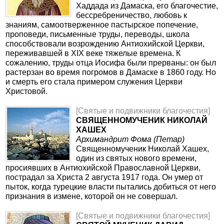
Хаддада из Дамаска, его благочестие,
бессребреничество, любовь к
знаниям, самоотверженное пастырское попечение,
проповеди, письменные труды, переводы, школа
способствовали возрождению Антиохийской Церкви,
переживавшей в XIX веке тяжелые времена. К
сожалению, труды отца Иосифа были прерваны: он был
растерзан во время погромов в Дамаске в 1860 году. Но
и смерть его стала примером служения Церкви
Христовой.
[Святые и подвижники благочестия]
СВЯЩЕННОМУЧЕНИК НИКОЛАЙ
ХАШЕХ
Архимандрит Фома (Петар)
Священномученик Николай Хашех,
один из святых нового времени,
просиявших в Антиохийской Православной Церкви,
пострадал за Христа 2 августа 1917 года. Он умер от
пыток, когда турецкие власти пытались добиться от него
признания в измене, которой он не совершал.
[Святые и подвижники благочестия]