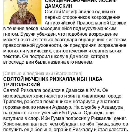
СВЯЩЕННОМУЧЕНИК ИОСИФ
ДАМАСКИН
Святой Иосиф явился одним из
первых сторонников возрождения
Антиохийской Православной Церкви,
в течение веков находившейся под мусульманским
гнетом. Будучи убежден, что подобное возрождение
может начаться только благодаря обращению к истокам
православной духовности, он предпринял исправление
многих литургических, святоотеческих и евангельских
текстов. Он построил школу в Дамаске, которая
впоследствии была названа его именем.
[Святые и подвижники благочестия]
СВЯТОЙ МУЧЕНИК РИЗКАЛЛА ИБН НАБА
ТРИПОЛЬСКИЙ
Святой Ризкалла родился в Дамаске в XV в. Он
исповедовал христианство и жил в ливанском городе
Триполи, работая помощником нотариуса у знатного
горожанина по имени Аздамур. На службе у Аздамура
находился также ученый ибн Гумаа. Однажды они
вступили в спор. Ибн Гумаа попросил у Ризкаллы денег.
Христианин дал все, чем обладал, но ибн Гумаа, захотев
получить еще больше, ограбил Ризкаллу и стал хлестать