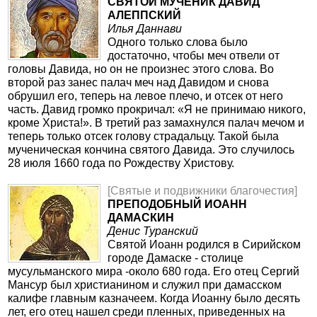
СВЯТОЙ МУЧЕНИК ДАВИД
АЛЕППСКИЙ
Илья Даннави
Одного только слова было
достаточно, чтобы меч отвели от
головы Давида, но он не произнес этого слова. Во
второй раз занес палач меч над Давидом и снова
обрушил его, теперь на левое плечо, и отсек от него
часть. Давид громко прокричал: «Я не принимаю никого,
кроме Христа!». В третий раз замахнулся палач мечом и
теперь только отсек голову страдальцу. Такой была
мученическая кончина святого Давида. Это случилось
28 июля 1660 года по Рождеству Христову.
[Святые и подвижники благочестия]
ПРЕПОДОБНЫЙ ИОАНН
ДАМАСКИН
Денис Туранский
Святой Иоанн родился в Сирийском
городе Дамаске - столице
мусульманского мира -около 680 года. Его отец Сергий
Мансур был христианином и служил при дамасском
калифе главным казначеем. Когда Иоанну было десять
лет, его отец нашел среди пленных, приведенных на