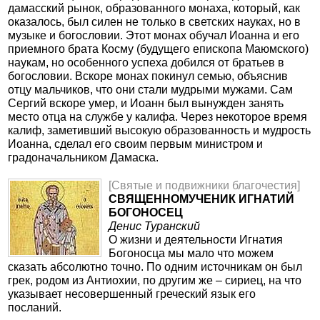
дамасский рынок, образованного монаха, который, как
оказалось, был силен не только в светских науках, но в
музыке и богословии. Этот монах обучал Иоанна и его
приемного брата Косму (будущего епископа Маюмского)
наукам, но особенного успеха добился от братьев в
богословии. Вскоре монах покинул семью, объяснив
отцу мальчиков, что они стали мудрыми мужами. Сам
Сергий вскоре умер, и Иоанн был вынужден занять
место отца на службе у калифа. Через некоторое время
калиф, заметивший высокую образованность и мудрость
Иоанна, сделал его своим первым министром и
градоначальником Дамаска.
[Святые и подвижники благочестия]
СВЯЩЕННОМУЧЕНИК ИГНАТИЙ
БОГОНОСЕЦ
Денис Туранский
О жизни и деятельности Игнатия
Богоносца мы мало что можем
сказать абсолютно точно. По одним источникам он был
грек, родом из Антиохии, по другим же – сириец, на что
указывает несовершенный греческий язык его
посланий.