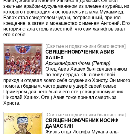
Равах, живший в конце VIII века в Дамаске. Он был
знатным арабом-мусульманином из племени курайш, из
которого происходил и основатель ислама Мухаммед.
Равах стал свидетелем чуда и, потрясенный, принял
крещение, а затем и монашество с именем Антоний. Его
история стала столь известной, что сам халиф вызвал
его к себе.
[Святые и подвижники благочестия]
СВЯЩЕННОМУЧЕНИК АВИВ
ХАШЕХ
Архимандрит Фома (Петар)
Отец Авив Хашех был священником
по зову сердца. Он любил свой
приход и отдавал всего себя служению Христу. Он много
помогал бедным, часто даже в ущерб своей семье.
Примером для него был и его отец священномученик
Николай Хашех. Отец Авив тоже принял смерть за
Христа.
[Святые и подвижники благочестия]
СВЯЩЕННОМУЧЕНИК ИОСИФ
ДАМАСКИН
Жизнь отца Иосифа Мухана аль-