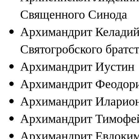
Священного Синода
Архимандрит Келадий
Святогробского братст
Архимандрит Иустин
Архимандрит Феодор
Архимандрит Иларио
Архимандрит Тимофе
Архимандрит Евдоки