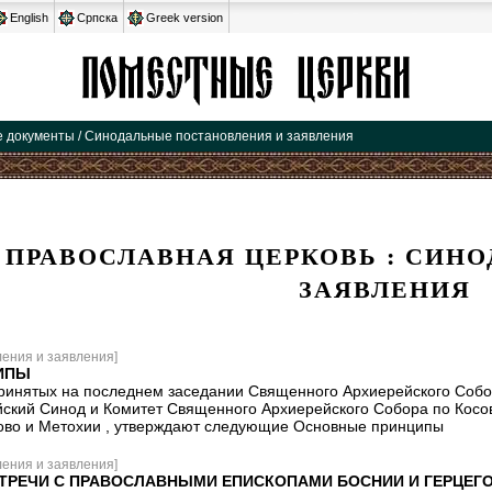
English
Српска
Greek version
 документы / Синодальные постановления и заявления
Одноклассники
ВКонт
 ПРАВОСЛАВНАЯ ЦЕРКОВЬ : СИН
ЗАЯВЛЕНИЯ
ения и заявления]
ИПЫ
ринятых на последнем заседании Священного Архиерейского Собор
кий Синод и Комитет Священного Архиерейского Собора по Косов
ово и Метохии , утверждают следующие Основные принципы
ения и заявления]
ТРЕЧИ С ПРАВОСЛАВНЫМИ ЕПИСКОПАМИ БОСНИИ И ГЕРЦЕГ