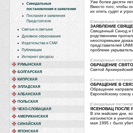
Уже более десяти ле
Синодальные
Вместо того, чтобы о
постановления и заявления
их опять судят и угр
Послания и заявления
Предстоятеля
[Синодальные постановл
ЗАЯВЛЕНИЕ СВЯЩЕ
Святые и святыни
Священный Синод и К
родственники пропали
Духовное образование
неоспоримыми доказа
Издательства и СМИ
представителей UNMI
проблеме укрывательс
Публикации
Интернет-ресурсы
[Синодальные постановл
РУМЫНСКАЯ
ОБРАЩЕНИЕ СВЯТО
Святой Архиерейский
БОЛГАРСКАЯ
КИПРСКАЯ
[Синодальные постановл
ОБРАЩЕНИЕ В СВЯ
ЭЛЛАДСКАЯ
Обращение направлен
Европейскому союзу 
АЛБАНСКАЯ
ПОЛЬСКАЯ
[Синодальные постановл
ЯСЕНОВАЦ ПОСЛЕ 
ЧЕХО-СЛОВАЦКАЯ
В эти майские дни, к
АМЕРИКАНСКАЯ
изгоняются и уничтож
мая 1995 г. было уби
СИНАЙСКАЯ
ЯПОНСКАЯ