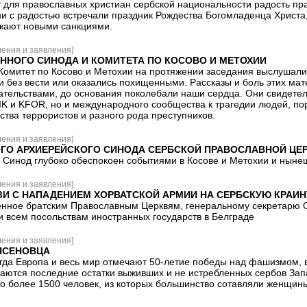
т для православных христиан сербской национальности радость пр
ни с радостью встречали праздник Рождества Богомладенца Христа,
ожают новыми санкциями.
ения и заявления]
ННОГО СИНОДА И КОМИТЕТА ПО КОСОВО И МЕТОХИИ
омитет по Косово и Метохии на протяжении заседания выслушали 
 без вести или оказались похищенными. Рассказы и боль этих мат
тельствами, до основания поколебали наши сердца. Они свидетел
K и KFOR, но и международного сообщества к трагедии людей, пор
тва террористов и разного рода преступников.
ения и заявления]
ГО АРХИЕРЕЙСКОГО СИНОДА CЕРБСКОЙ ПРАВОСЛАВНОЙ ЦЕ
 Синод глубоко обеспокоен событиями в Косове и Метохии и нынеш
ения и заявления]
ЗИ С НАПАДЕНИЕМ ХОРВАТСКОЙ АРМИИ НА СЕРБСКУЮ КРАИН
ное братским Православным Церквям, генеральному секретарю ОО
и всем посольствам иностранных государств в Белграде
ения и заявления]
ЯСЕНОВЦА
огда Европа и весь мир отмечают 50-летие победы над фашизмом, в 
аются последние остатки выживших и не истребленных сербов Запа
то более 1500 человек, из которых большинство сотавляли женщины