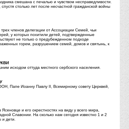
аздника смешана с печалью и чувством несправедливости.
 спустя столько лет после несчастной гражданской войны
трех членов делегации от Ассоциации Семей, чьи
ерей, у которых похитили детей, подтвержденные
ьствуют не только о предубежденном подходе
аженных горем, разрушением семей, домов и святынь, к
РКВИ
ним исходом оттуда местного сербского населения.
У
Н, Папе Иоанну Павлу II, Всемирному совету Церквей,
Ясеновце и его окрестностях на виду у всего мира,
дной Славонии. На сколько нам сегодня известно 1 и 2
 и дети.