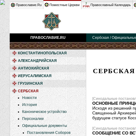
7
Православие.Ru
Поместные Церкви
Православный Календарь
Р°РІРі
ПРАВОСЛАВИЕ.RU
Сербская / Официальные
КОНСТАНТИНОПОЛЬСКАЯ
АЛЕКСАНДРИЙСКАЯ
СЕРБСКАЯ
АНТИОХИЙСКАЯ
ИЕРУСАЛИМСКАЯ
ГРУЗИНСКАЯ
СЕРБСКАЯ
Новости
[Синодальные постановл
ОСНОВНЫЕ ПРИНЦ
История
Исходя из решений п
Каноническое устройство
Священный Архиерейс
будущем статусе Кос
Персоналии
Официальные документы
[Синодальные постановл
Постановления Соборов
СООБЩЕНИЕ СО ВС