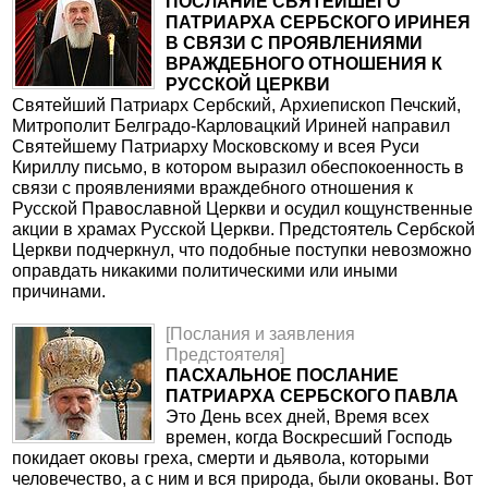
ПОСЛАНИЕ СВЯТЕЙШЕГО
ПАТРИАРХА СЕРБСКОГО ИРИНЕЯ
В СВЯЗИ С ПРОЯВЛЕНИЯМИ
ВРАЖДЕБНОГО ОТНОШЕНИЯ К
РУССКОЙ ЦЕРКВИ
Святейший Патриарх Сербский, Архиепископ Печский,
Митрополит Белградо-Карловацкий Ириней направил
Святейшему Патриарху Московскому и всея Руси
Кириллу письмо, в котором выразил обеспокоенность в
связи с проявлениями враждебного отношения к
Русской Православной Церкви и осудил кощунственные
акции в храмах Русской Церкви. Предстоятель Сербской
Церкви подчеркнул, что подобные поступки невозможно
оправдать никакими политическими или иными
причинами.
[Послания и заявления
Предстоятеля]
ПАСХАЛЬНОЕ ПОСЛАНИЕ
ПАТРИАРХА СЕРБСКОГО ПАВЛА
Это День всех дней, Время всех
времен, когда Воскресший Господь
покидает оковы греха, смерти и дьявола, которыми
человечество, а с ним и вся природа, были окованы. Вот