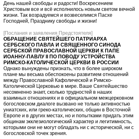
День нашей свободы и радости! Воскресением
Христовым все и всё исполнилось новым светом вечной
жизни. Так возрадуемся и возвеселимся Пасхе
Господней, Празднику свободы и жизни!
[Послания и заявления Предстоятеля]
ОБРАЩЕНИЕ СВЯТЕЙШЕГО ПАТРИАРХА
СЕРБСКОГО ПАВЛА И СВЯЩЕННОГО СИНОДА
СЕРБСКОЙ ПРАВОСЛАВНОЙ ЦЕРКВИ К ПАПЕ
ИОАННУ-ПАВЛУ II ПО ПОВОДУ УСТРОЙСТВА
РИМСКО-КАТОЛИЧЕСКОЙ ЦЕРКВИ В РОССИИ
Однако вынуждены признать, что в более широком
плане мы весьма обеспокоены развитием отношений
между Православной Кафолической и Римско-
Католической Церковью в мире. Ваше Святейшество
несомненно знает, сколько трудностей в наших
взаимных отношениях и в официальном межцерковном
богословском диалоге вызвано не только активностью
униатских, или греко-католических, общин в Восточной
Европе и в других местах, но и попытками придать этим
общинам экклезиологический характер и легитимность,
которыми они не могут обладать ни с исторической, ни с
богословской точек зрения.