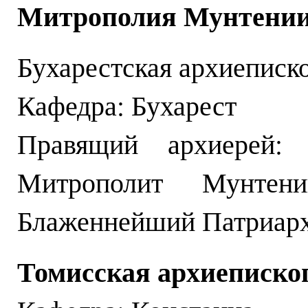
Митрополия Мунтении
Бухарестская архиеписк
Кафедра: Бухарест
Правящий архиерей: а
Митрополит Мунтен
Блаженнейший Патриарх
Томисская архиеписко