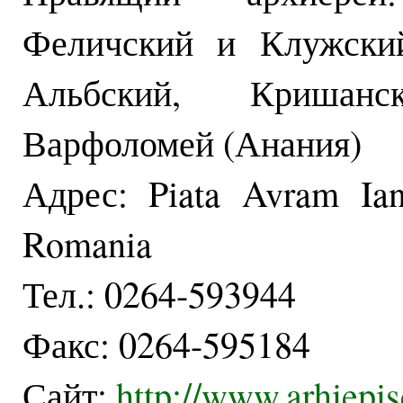
Феличский и Клужский
Альбский, Кришан
Варфоломей (Анания)
Адрес: Piata Avram Ia
Romania
Тел.: 0264-593944
Факс: 0264-595184
Сайт:
http://www.arhiepis