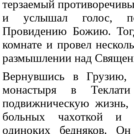
терзаемый противо­речивы
и услышал голос, по
Провидению Божию. Тогд
комнате и провел несколь
размышлении над Священ
Вернувшись в Грузию, 
монастыря в Теклат
подвижническую
жизнь,
больных чахоткой и х
одиноких бедняков. Он