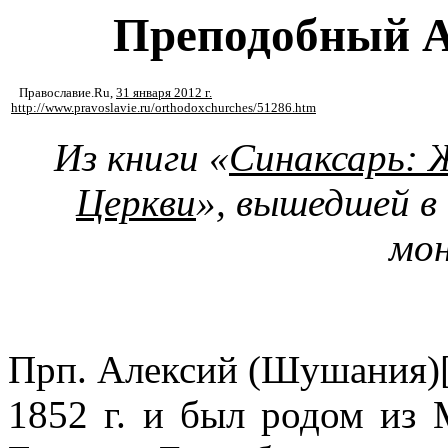
Преподобный А
Православие.Ru
,
31 января 2012 г.
http://www.pravoslavie.ru/orthodoxchurches/51286.htm
Из книги «
Синаксарь: 
Церкви
», вышедшей в
мо
Прп. Алексий (Шушания)
1852 г. и был родом из 