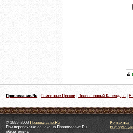
в
Православие.Ru
|
Поместные Церкви
|
Православный Календарь
|
En
© 1999–2008
Православие.Ru
Контактная
При перепечатке ссылка на Православие.Ru
информация
обязательна