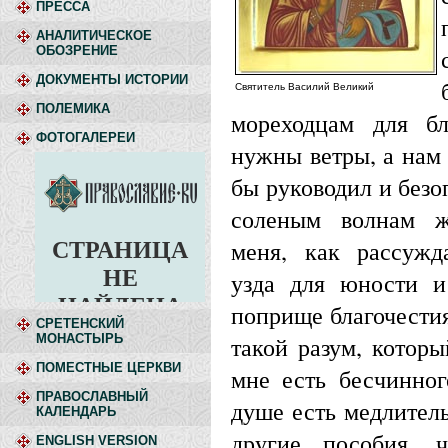
ПРЕССА
АНАЛИТИЧЕСКОЕ
ОБОЗРЕНИЕ
ДОКУМЕНТЫ ИСТОРИИ
Святитель Василий Великий
ПОЛЕМИКА
мореходцам для бл
ФОТОГАЛЕРЕИ
нужны ветры, а нам
бы руководил и безо
соленым волнам ж
меня, как рассужд
узда для юности и
поприще благочестия
СРЕТЕНСКИЙ
МОНАСТЫРЬ
такой разум, которы
ПОМЕСТНЫЕ ЦЕРКВИ
мне есть бесчинног
ПРАВОСЛАВНЫЙ
душе есть медлител
КАЛЕНДАРЬ
другие пособия, 
ENGLISH VERSION