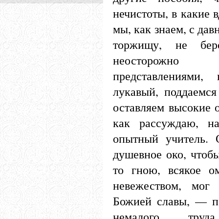
нечистоты, в какие 
мы, как знаем, с да
торжищу, не бе
неосторожно
представлениями,
лукавый, поддаемс
оставляем высокие о
как рассуждаю, н
опытный учитель. 
душевное око, чтобы
то гною, всякое о
невежеством, мог 
Божией славы, — п
немалого тру