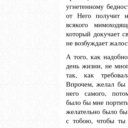
угнетенному беднос
от Него получит н
всякого мимоходящ
который докучает с
не возбуждает жалос
А того, как надобн
день жизни, не мно
так, как требовал
Впрочем, желал бы 
него самого, пото
было бы мне портить
желательно было бы
с тобою, чтобы ты