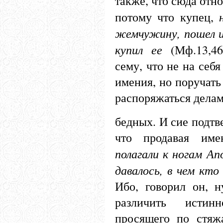
также, что сюда отно
потому что купец,
жемчужину, пошел и 
купил ее
(Мф.13,4
сему, что не на себ
имения, но поручать
распоряжаться дела
бедных. И сие подтв
что продавая име
полагали к ногам Ап
давалось, в чем кт
Ибо, говорил он, 
различить исти
просящего по стяж