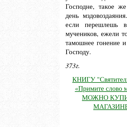
Господне, такое ж
день мздовоздаяни
если перешлешь в
мучеников, ежели то
тамошнее гонение и
Господу.
373г.
КНИГУ "Святител
«Примите слово 
МОЖНО КУПИ
МАГАЗИНЕ