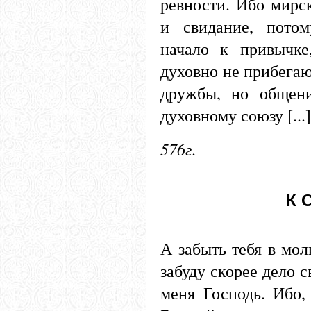
ревности. Ибо мирс
и свидание, потом
начало к привычк
духовно не прибегаю
дружбы, но общени
духовному союзу [...]
576г
.
К 
А забыть тебя в мол
забуду скорее дело с
меня Господь. Ибо,