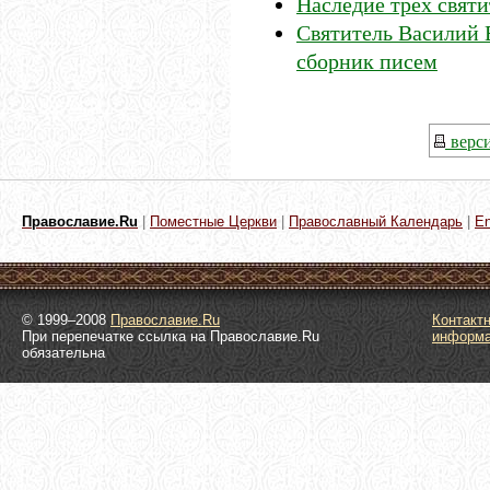
Наследие трех свят
Святитель Василий 
сборник писем
верси
Православие.Ru
|
Поместные Церкви
|
Православный Календарь
|
En
© 1999–2008
Православие.Ru
Контакт
При перепечатке ссылка на Православие.Ru
информ
обязательна