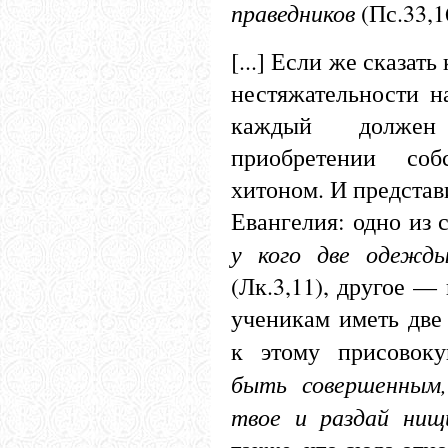
праведников
(Пс.33,1
[...] Если же сказать
нестяжательности н
каждый должен
приобретении соб
хитоном. И представ
Евангелия: одно из 
у кого две одежд
(Лк.3,11), другое —
ученикам иметь две 
к этому присовок
быть совершенным,
твое и раздай ни