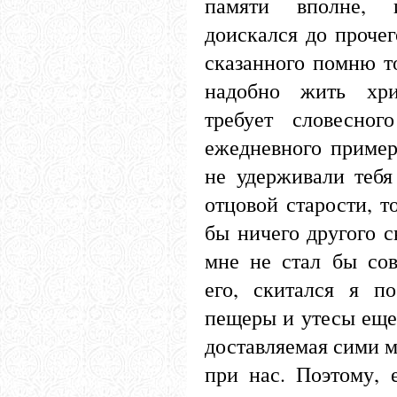
памяти вполне, 
доискался до проче
сказанного помню то
надобно жить хри
требует словесног
ежедневного пример
не удерживали теб
отцовой старости, т
бы ничего другого 
мне не стал бы сов
его, скитался я п
пещеры и утесы еще 
доставляемая сими м
при нас. Поэтому,