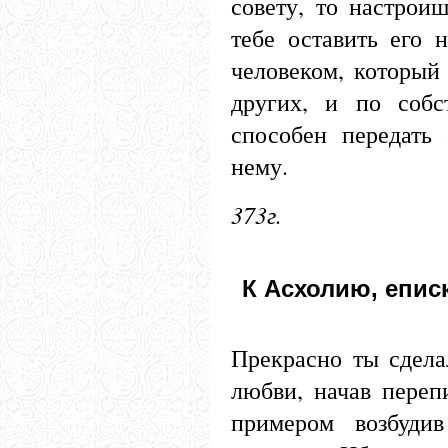
совету, то настрои
тебе оставить его 
человеком, который
других, и по собс
способен передать
нему.
373г.
К Асхолию, епис
Прекрасно ты сдела
любви, начав пере
примером возбуди