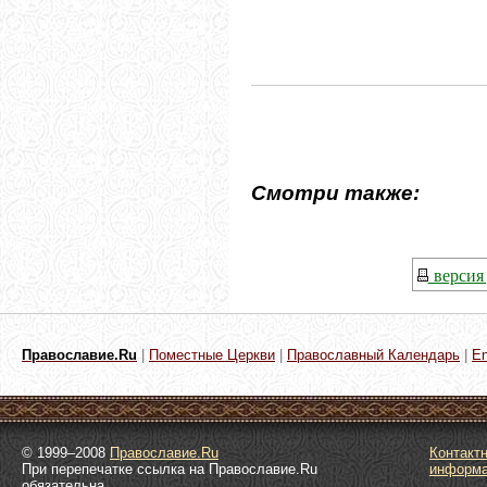
Смотри также:
версия 
Православие.Ru
|
Поместные Церкви
|
Православный Календарь
|
En
© 1999–2008
Православие.Ru
Контакт
При перепечатке ссылка на Православие.Ru
информ
обязательна