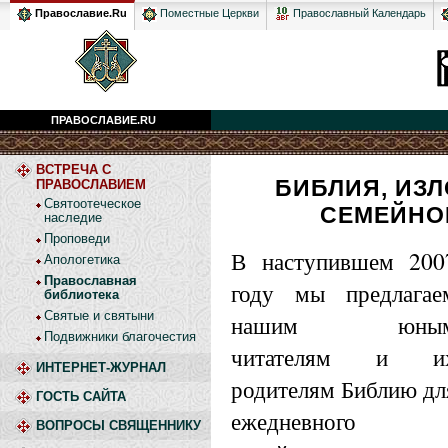
Православный Календарь
Православие.Ru
Поместные Церкви
ПРАВОСЛАВИЕ.RU
ВСТРЕЧА С
БИБЛИЯ, ИЗ
ПРАВОСЛАВИЕМ
Святоотеческое
СЕМЕЙНО
наследие
Проповеди
В наступившем 200
Апологетика
Православная
году мы предлагае
библиотека
Святые и святыни
нашим юны
Подвижники благочестия
читателям и и
ИНТЕРНЕТ-ЖУРНАЛ
родителям Библию дл
ГОСТЬ САЙТА
ежедневного
ВОПРОСЫ СВЯЩЕННИКУ