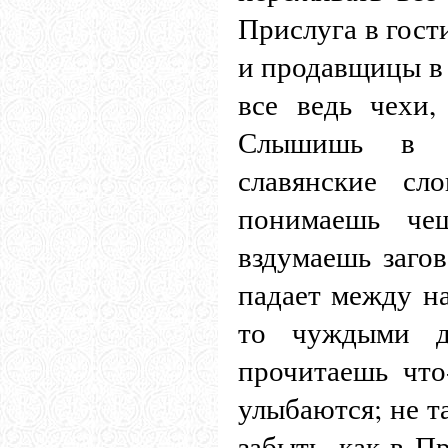
Прислуга в гост
и продавщицы в 
все ведь чехи,
Слышишь в и
славянские сл
понимаешь че
вздумаешь загов
падает между на
то чуждыми д
прочитаешь чт
улыбаются; не т
забыть, как в П