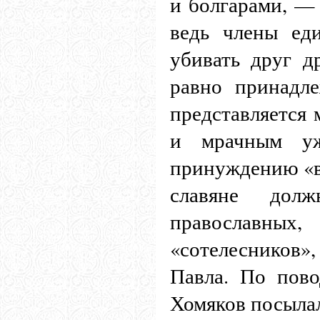
и болгарами, — 
ведь члены ед
убивать друг д
равно принадл
представляется
и мрачным уж
принуждению «в
славяне дол
православных
«сотелесников
Павла. По пово
Хомяков посылал