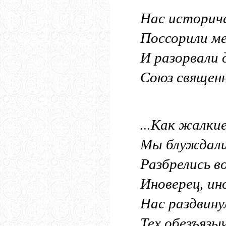
Нас историч
Поссорили м
И разорвали 
Союз священн
Кн. В
...Как жалки
Мы блуждали
Разбрелись во
Иноверец, ин
Нас раздвину
Тех обезъязы