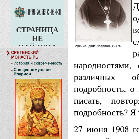
Д
о
с
Архимандрит Иларион, 1917г.
СРЕТЕНСКИЙ
МОНАСТЫРЬ
народностями,
История и современность
Священномученик
различных об
Иларион
подробность, о 
писать, повто
подробность? Я 
27 июня 1908 г