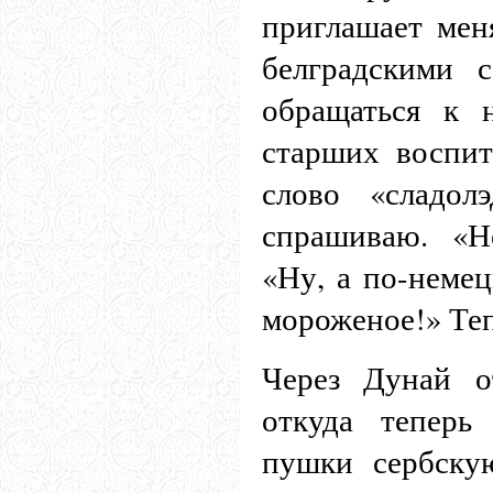
приглашает мен
белградскими 
обращаться к 
старших воспит
слово «сладол
спрашиваю. «Н
«Ну, а по-немец
мороженое!» Теп
Через Дунай о
откуда теперь
пушки сербску