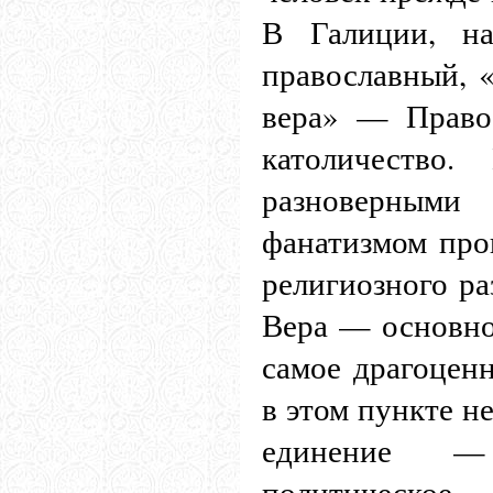
В Галиции, на
православный, «
вера» — Право
католичество
разноверным
фанатизмом про
религиозного ра
Вера — основно
самое драгоцен
в этом пункте не
единение — 
политическое 