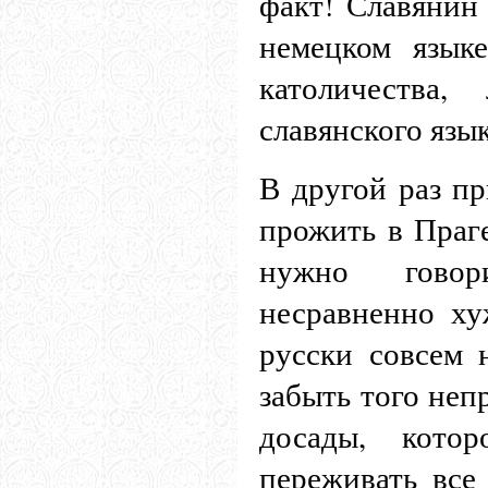
факт! Славянин 
немецком язык
католичества,
славянского языка
В другой раз пр
прожить в Праге
нужно говор
несравненно ху
русски совсем 
забыть того неп
досады, котор
переживать все