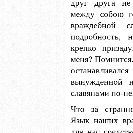
друг друга н
между собою г
враждебной с
подробность, 
крепко призад
меня? Помнится,
останавливалс
вынужденной н
славянами по-не
Что за странн
Язык наших вр
для нас средст