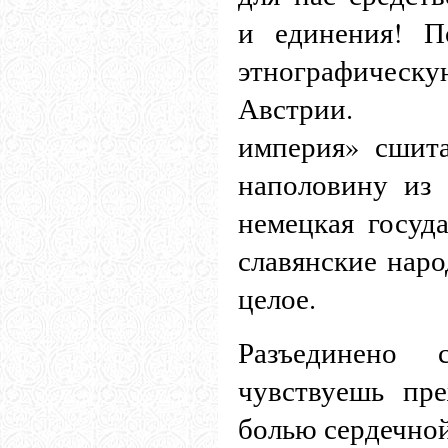
и единения! П
этнографичес
Австрии. «
империя» сшит
наполовину из 
немецкая госуда
славянские наро
целое.
Разъединено
чувствуешь пр
болью сердечной