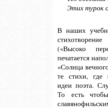
Этих турок 
Ф. 
В наших учебн
стихотворени
(«Высоко пер
печатается напо
«Солнца вечного
те стихи, где
идеи поэта. Сл
То есть чтобы
славянофильс