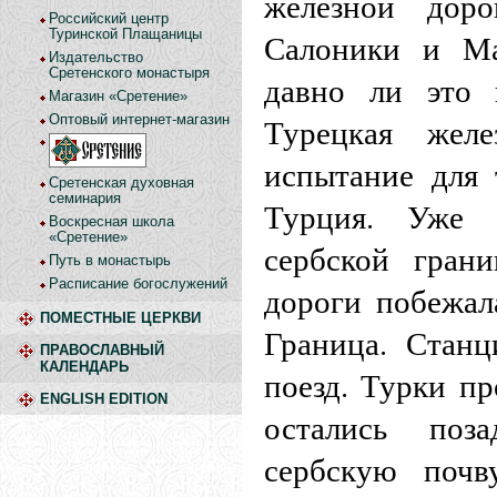
железной доро
Российский центр
Туринской Плащаницы
Салоники и М
Издательство
Сретенского монастыря
давно ли это 
Магазин «Сретение»
Оптовый интернет-магазин
Турецкая жел
испытание для 
Сретенская духовная
семинария
Турция. Уже 
Воскресная школа
«Сретение»
сербской гран
Путь в монастырь
Расписание богослужений
дороги побежал
ПОМЕСТНЫЕ ЦЕРКВИ
Граница. Станц
ПРАВОСЛАВНЫЙ
КАЛЕНДАРЬ
поезд. Турки пр
ENGLISH EDITION
остались поз
сербскую поч