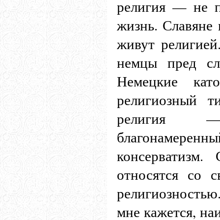
религия — не п
жизнь. Славяне 
живут религией
немцы пред сл
Немецкие кат
религиозный т
религия —
благонамер
консерватизм.
относятся со 
религиозностью.
мне кажется, на