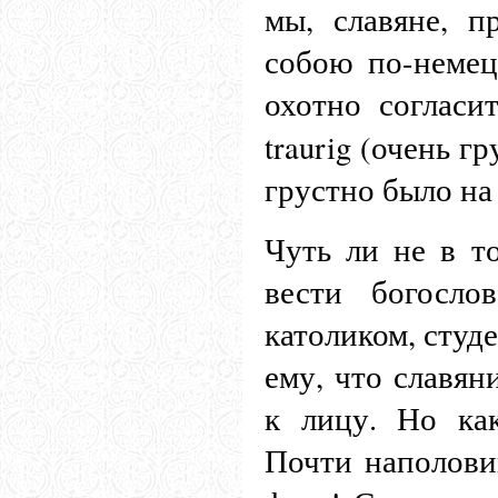
мы, славяне, 
собою по-немецк
охотно согласи
traurig (очень г
грустно было на 
Чуть ли не в т
вести богосло
католиком, студе
ему, что славян
к лицу. Но ка
Почти наполови