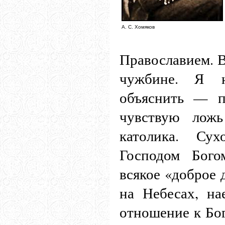
А. С. Хомяков
Православием. В
чужбине. Я н
объяснить — п
чувствую ложь
католика. Су
Господом Бого
всякое «доброе 
на Небесах, на
отношение к Бог