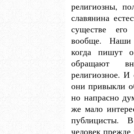
религиозны, по
славянина естес
существе его
вообще. Наши 
когда пишут о
обращают вн
религиозное. И
они привыкли об
но напрасно дум
же мало интерес
публицисты. В
человек прежде 