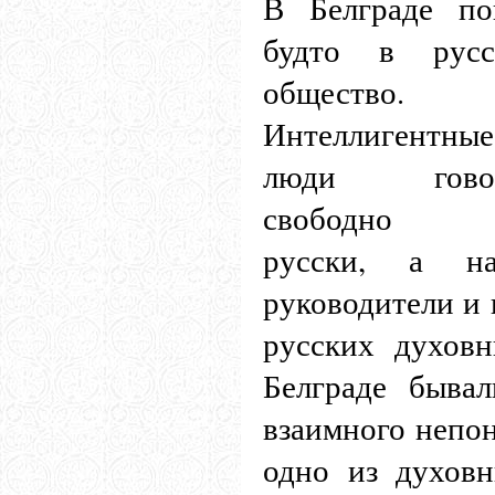
В Белграде по
будто в русс
общество.
Интеллигентные
люди говор
свободно п
русски, а н
руководители и 
русских духов
Белграде быва
взаимного непо
одно из духовн