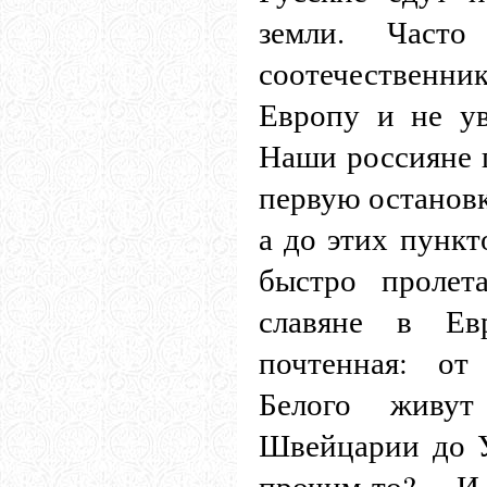
земли. Част
соотечественн
Европу и не ув
Наши россияне п
первую остановк
а до этих пункт
быстро пролет
славяне в Ев
почтенная: от
Белого живу
Швейцарии до У
прочим-то? И