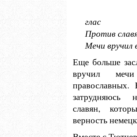
глас
Против слав
Мечи вручил 
Еще больше засл
вручил мечи
православных.
затрудняюсь 
славян, кото
верность немец
Вместе с Тютче