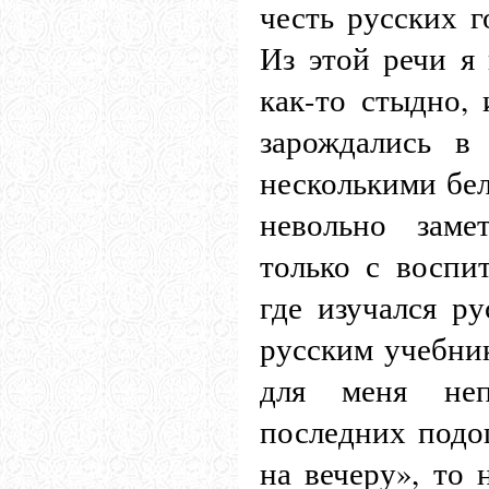
честь русских г
Из этой речи я
как-то стыдно,
зарождались в
несколькими бе
невольно заме
только с воспи
где изучался ру
русским учебни
для меня неп
последних подо
на вечеру», то 