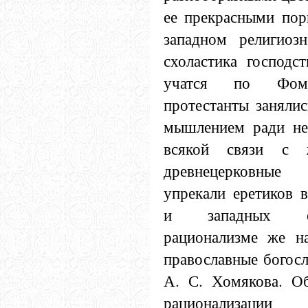
ее прекрасными пор
западном религиоз
схоластика господст
учатся по Фоме
протестанты заняли
мышлением ради нег
всякой связи с 
древнецерковны
упрекали еретиков 
и западных е
рационализме же на
православные богосл
А. С. Хомякова. О
рационализации 