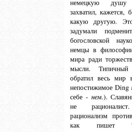
немецкую душу 
захватил, кажется, 
какую другую. Эт
задумали подменит
богословской наук
немцы в философии
мира ради торжеств
мысли. Типичный
обратил весь мир 
непостижимое Ding a
себе -
нем.
). Славя
не рационалист
рационализм проти
как пишет Т