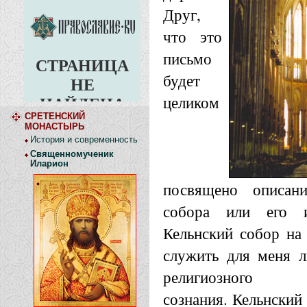
Друг,
что это
письмо
будет
целиком
СРЕТЕНСКИЙ
МОНАСТЫРЬ
История и современность
Священномученик
Иларион
посвящено описани
собора или его и
Кельнский собор на 
служить для меня 
религиозного е
сознания. Кельнский