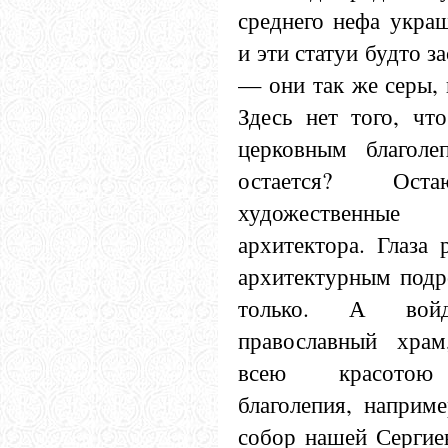
среднего нефа укра
и эти статуи будто з
— они так же серы, 
Здесь нет того, чт
церковным благоле
остается? Ост
художествен
архитектора. Глаза 
архитектурным под
только. А во
православный храм
всею красотою 
благолепия, наприм
собор нашей Сергие