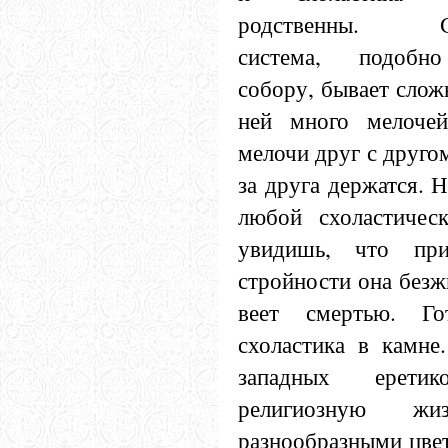
родственны. Схо
система, подобн
собору, бывает слож
ней много мелочей
мелочи друг с друго
за друга держатся. 
любой схоластичес
увидишь, что пр
стройности она безж
веет смертью. Г
схоластика в камне
западных еретик
религиозную 
разнообразными цвет