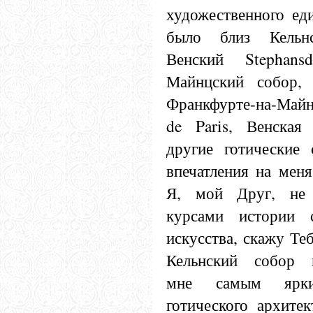
художественного еди
было близ Кельнс
Венский Stephans
Майнцский собор, 
Франкфурте-на-Майн
de Paris, Венская 
другие готические 
впечатления на меня
Я, мой Друг, не 
курсами истории с
искусства, скажу Те
Кельнский собор п
мне самым ярки
готического архитек