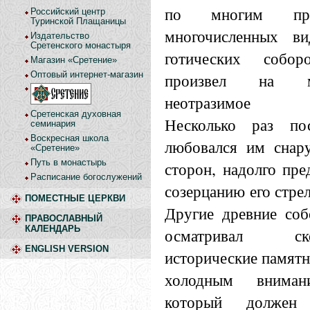
по многим пр
Российский центр
Туринской Плащаницы
многочисленных в
Издательство
Сретенского монастыря
готических собор
Магазин «Сретение»
Оптовый интернет-магазин
произвел на 
неотразимое вп
Сретенская духовная
Несколько раз по
семинария
Воскресная школа
любовался им снар
«Сретение»
Путь в монастырь
сторон, надолго пре
Расписание богослужений
созерцанию его стре
ПОМЕСТНЫЕ ЦЕРКВИ
Другие древние со
ПРАВОСЛАВНЫЙ
КАЛЕНДАРЬ
осматривал с
ENGLISH VERSION
исторические памятн
холодным вниман
который должен