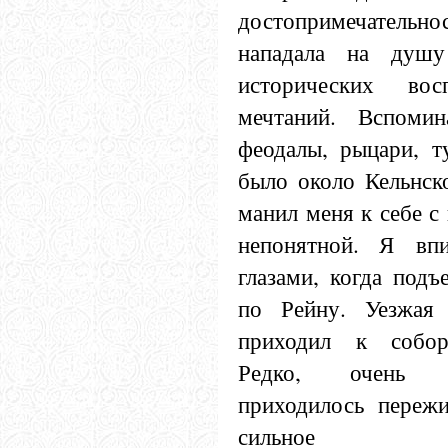
достопримечател
нападала на душ
исторических во
мечтаний. Вспомин
феодалы, рыцари, т
было около Кельнск
манил меня к себе с
непонятной. Я впи
глазами, когда подъ
по Рейну. Уезжая 
приходил к собор
Редко, очень
приходилось пережи
сильное впе