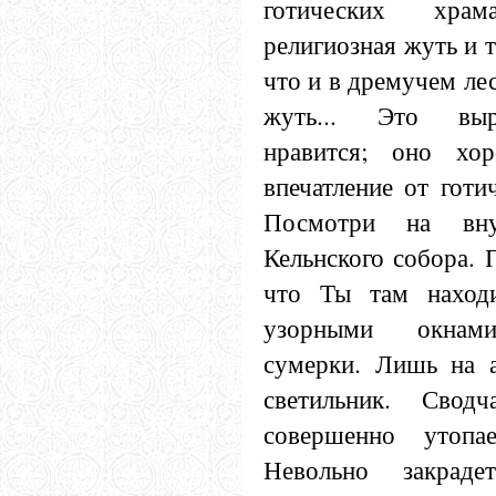
готических хр
религиозная жуть и 
что и в дремучем ле
жуть... Это вы
нравится; оно хор
впечатление от готи
Посмотри на вну
Кельнского собора. 
что Ты там находи
узорными окнам
сумерки. Лишь на а
светильник. Сводч
совершенно утопа
Невольно закрад