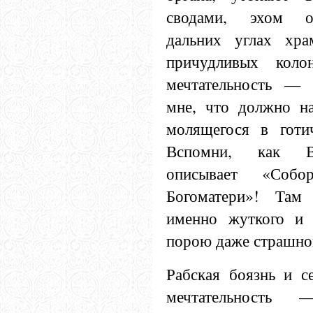
сводами, эхом о
дальних углах хра
причудливых коло
мечтательность — 
мне, что должно н
молящегося в готи
Вспомни, как В
описывает «Собо
Богоматери»! Там
именно жуткого и м
порою даже страшно
Рабская боязнь и с
мечтательность