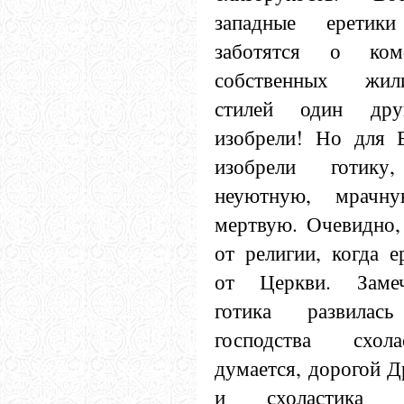
западные еретик
заботятся о ком
собственных жил
стилей один дру
изобрели! Но для 
изобрели готику
неуютную, мрачн
мертвую. Очевидно,
от религии, когда 
от Церкви. Замеч
готика развила
господства схол
думается, дорогой Д
и схоластика 