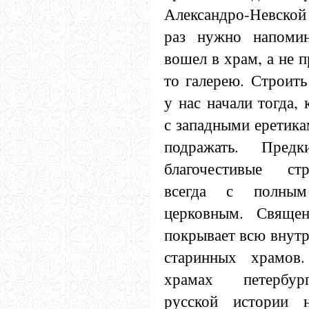
Александро-Невской
раз нужно напомин
вошел в храм, а не 
то галерею. Строит
у нас начали тогда, 
с западными еретика
подражать. Пре
благочестивые с
всегда с полным
церковным. Священ
покрывает всю внут
старинных храмо
храмах петербур
русской истории н