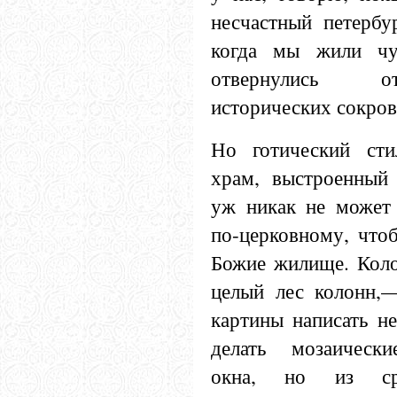
несчастный петербу
когда мы жили ч
отвернулись 
исторических сокро
Но готический сти
храм, выстроенный 
уж никак не может
по-церковному, что
Божие жилище. Коло
целый лес колонн,
картины написать н
делать мозаически
окна, но из ср