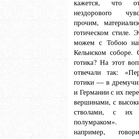
кажется, что от
нездорового чув
прочим, материали
готическом стиле. 
можем с Тобою на
Кельнском соборе. 
готика? На этот во
отвечали так: «Пе
готики — в дремучи
и Германии с их пе
вершинами, с высок
стволами, с их 
полумраком». 
например, гово