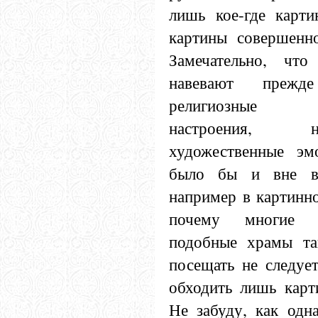
лишь кое-где карт
картины совершенно
Замечательно, что
навевают прежд
религиозные бл
настроения,
художественные эм
было бы и вне вс
например в картинно
почему многие 
подобные храмы та
посещать не следуе
обходить лишь карт
Не забуду, как одн