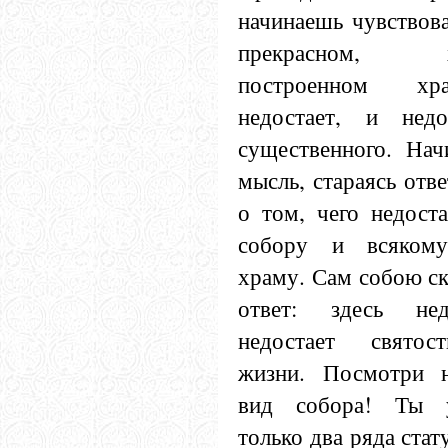
начинаешь чувствова
прекрасном, ху
построенном хр
недостает, и недо
существенного. Нач
мысль, стараясь отв
о том, чего недост
собору и всякому
храму. Сам собою с
ответ: здесь нед
недостает святост
жизни. Посмотри н
вид собора! Ты 
только два ряда ста