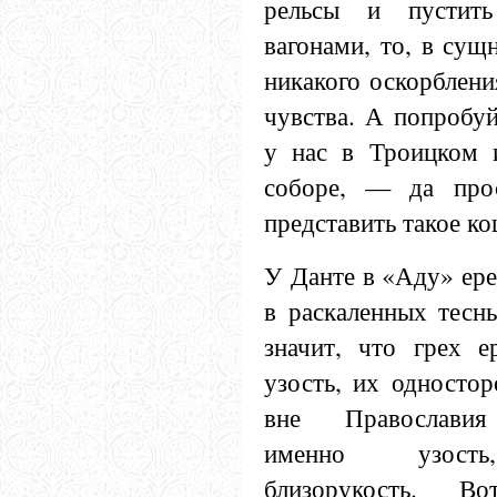
рельсы и пустит
вагонами, то, в сущ
никакого оскорблени
чувства. А попробуй
у нас в Троицком 
соборе, — да про
представить такое к
У Данте в «Аду» ер
в раскаленных тесн
значит, что грех 
узость, их одностор
вне Православия
именно узость
близорукость. Во