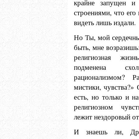
крайне запущен и 
строениями, что его
видеть лишь издали.
Но Ты, мой сердечн
быть, мне возразишь
религиозная жиз
подменена схо
рационализмом? Р
мистики, чувства?» 
есть, но только и н
религиозном чувс
лежит нездоровый от
И знаешь ли, Др