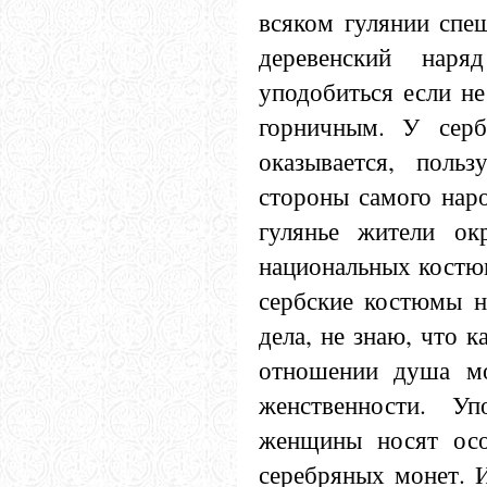
всяком гулянии спеш
деревенский наря
уподобиться если не
горничным. У серб
оказывается, поль
стороны самого наро
гулянье жители ок
национальных костюм
сербские костюмы не
дела, не знаю, что к
отношении душа мо
женственности. Уп
женщины носят осо
серебряных монет. И