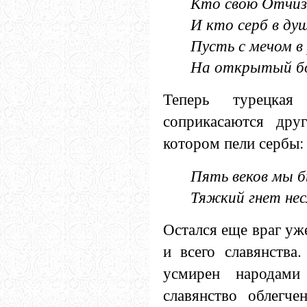
Кто свою Отчиз
И кто серб в душ
Пусть с мечом в
На открытый бо
Теперь турецка
соприкасаются дру
котором пели сербы:
Пять веков мы б
Тяжкий гнет нес
Остался еще враг уже
и всего славянства.
усмирен народам
славянство облегч