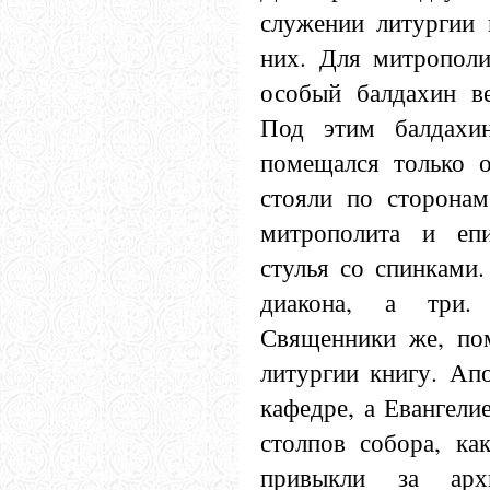
служении литургии 
них. Для митрополи
особый балдахин в
Под этим балдахи
помещался только 
стояли по сторона
митрополита и епи
стулья со спинками.
диакона, а три.
Священники же, по
литургии книгу. Ап
кафедре, а Евангели
столпов собора, ка
привыкли за арх