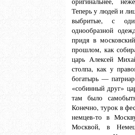
оригинальнее, неж
Теперь у людей и ли
выбритые, с оди
однообразной одеж
придя в московский 
прошлом, как собира
царь Алексей Миха
столпа, как у право
богатырь — патриар
«собинный друг» цар
там было самобытн
Конечно, турок в фес
немцев-то в Москв
Москвой, в Неме