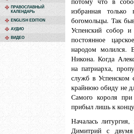
потому что в собо
ПРАВОСЛАВНЫЙ
избранная только 
КАЛЕНДАРЬ
богомольцы. Так быв
ENGLISH EDITION
Успенский собор и
АУДИО
постоянное царско
ВИДЕО
народом молился. 
Никона. Когда Алек
на патриарха, проп
служб в Успенском 
крайнюю обиду не дл
Самого короля при
прибыл лишь к концу
Началась литургия,
Димитрий с двумя 