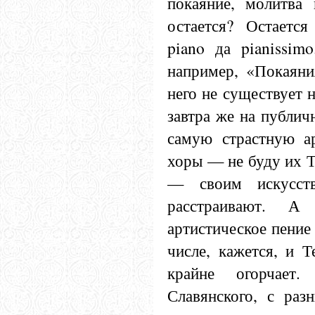
покаяние, молитва
остается? Остается
piano да pianissim
например, «Покаяни
него не существует н
завтра же на публич
самую страстную а
хоры — не буду их Т
— своим искусст
расстраивают. А
артистическое пение
числе, кажется, и Т
крайне огорчает.
Славянского, с раз