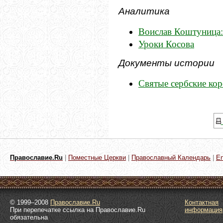
Аналитика
Воислав Коштуница:
Уроки Косова
Документы истории
Святые сербские ко
Православие.Ru
|
Поместные Церкви
|
Православный Календарь
|
En
© 1999–2008
Православие.Ru
Контактная
При перепечатке ссылка на Православие.Ru
информация
обязательна