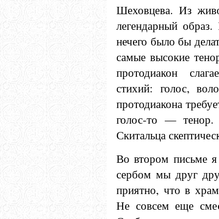
Шеховцева. Из живо
легендарный образ
нечего было бы дела
самые высокие тено
протодиакон слаг
стихий: голос, вол
протодиакона требует
голос-то — тенор.
Скитальца скептичес
Во втором письме я 
сербом мы друг дру
приятно, что в хра
Не совсем еще смес