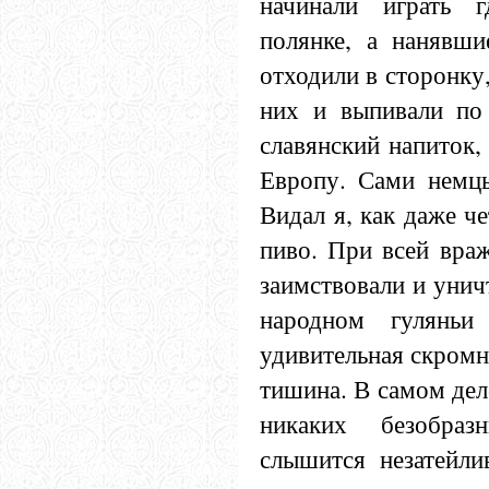
начинали играть г
полянке, а нанявши
отходили в сторонку,
них и выпивали по 
славянский напиток,
Европу. Сами немцы
Видал я, как даже ч
пиво. При всей вра
заимствовали и унич
народном гуляньи
удивительная скромн
тишина. В самом дел
никаких безобра
слышится незатейли