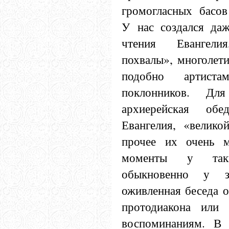
громогласных басо
У нас создался даж
чтения Евангели
похвалы», многолети
подобно артист
поклонников. Дл
архиерейская об
Евангелия, «велико
прочее их очень м
моменты у таки
обыкновенно у з
оживленная беседа о
протодиакона или 
воспоминаниям. В 