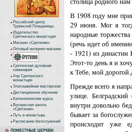
столица родного нам 
В 1908 году мне при
Российский центр
29 июня. Мог я тог
Туринской Плащаницы
народные торжества
Издательство
Сретенского монастыря
(речь идет об имени
Магазин «Сретение»
Оптовый интернет-магазин
- 1921) из династии
Этот-то день я и хо
Сретенская духовная
к Тебе, мой дорогой 
семинария
Хор Сретенского
монастыря
Прежде всего я напр
Златошвейная мастерская
Дистанционное обучение
улице. Белградский
Катехизические курсы
внутри довольно бед
Воскресная школа
«Сретение»
бывает за богослуже
Путь в монастырь
Расписание богослужений
происходит уже ед
ПОМЕСТНЫЕ ЦЕРКВИ