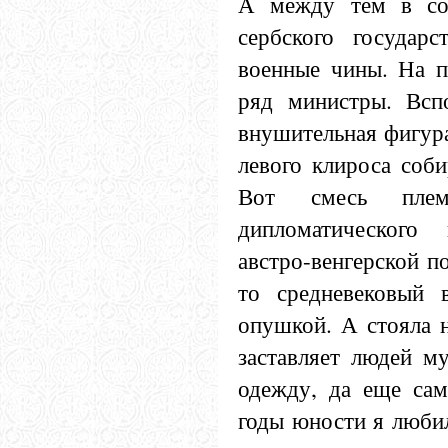
А между тем в соб
сербского государ
военные чины. На п
ряд министры. Всп
внушительная фигур
левого клироса соби
Вот смесь плем
дипломатического
австро-венгерской п
то средневековый 
опушкой. А стояла н
заставляет людей му
одежду, да еще сам
годы юности я любил