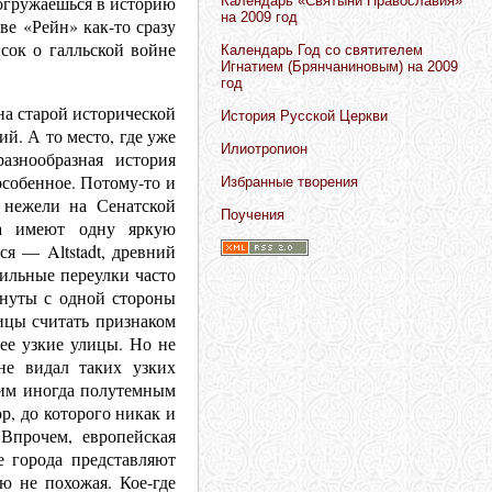
погружаешься в историю
Календарь «Святыни Православия»
на 2009 год
ве «Рейн» как-то сразу
исок о галльской войне
Календарь Год со святителем
Игнатием (Брянчаниновым) на 2009
год
на старой исторической
История Русской Церкви
й. А то место, где уже
Илиотропион
азнообразная история
особенное. Потому-то и
Избранные творения
 нежели на Сенатской
Поучения
да имеют одну яркую
ся — Altstadt, древний
ильные переулки часто
инуты с одной стороны
ицы считать признаком
ее узкие улицы. Но не
не видал таких узких
тим иногда полутемным
, до которого никак и
Впрочем, европейская
е города представляют
ю не похожая. Кое-где