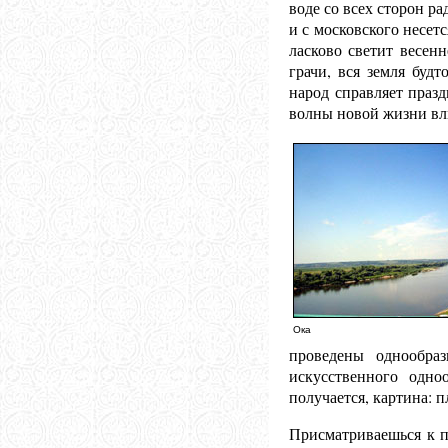
воде со всех сторон р
и с московского несет
ласково светит весен
грачи, вся земля буд
народ справляет праз
волны новой жизни вли
Ока
проведены однообра
искусственного одно
получается, картина: п
Присматриваешься к п