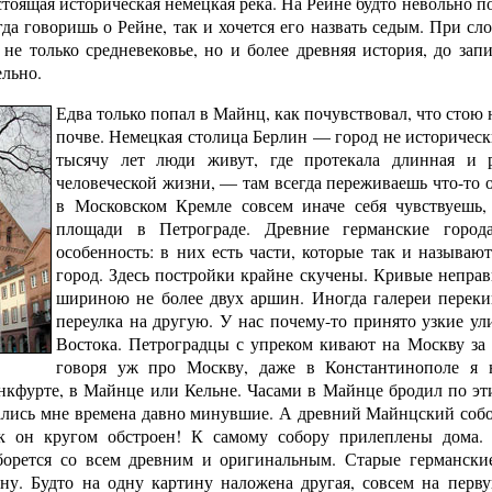
тоящая историческая немецкая река. На Рейне будто невольно 
да говоришь о Рейне, так и хочется его назвать седым. При сло
не только средневековье, но и более древняя история, до зап
льно.
Едва только попал в Майнц, как почувствовал, что стою 
почве. Немецкая столица Берлин — город не исторически
тысячу лет люди живут, где протекала длинная и р
человеческой жизни, — там всегда переживаешь что-то 
в Московском Кремле совсем иначе себя чувствуешь,
площади в Петрограде. Древние германские горо
особенность: в них есть части, которые так и называют
город. Здесь постройки крайне скучены. Кривые неправ
шириною не более двух аршин. Иногда галереи перек
переулка на другую. У нас почему-то принято узкие ул
Востока. Петроградцы с упреком кивают на Москву за 
говоря уж про Москву, даже в Константинополе я 
анкфурте, в Майнце или Кельне. Часами в Майнце бродил по э
ались мне времена давно минувшие. А древний Майнцский собор
к он кругом обстроен! К самому собору прилеплены дома. 
борется со всем древним и оригинальным. Старые германски
ну. Будто на одну картину наложена другая, совсем на перву