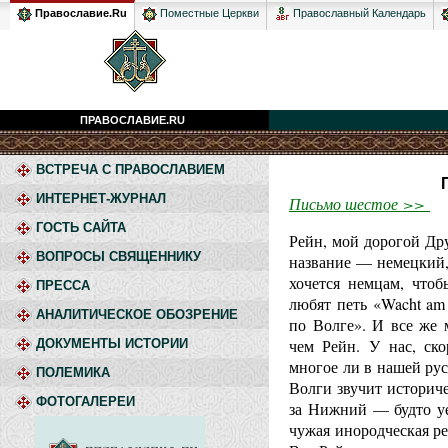
Православный Календарь
Православие.Ru
Поместные Церкви
ПРАВОСЛАВИЕ.RU
ВСТРЕЧА С ПРАВОСЛАВИЕМ
ИНТЕРНЕТ-ЖУРНАЛ
Письмо шестое >>
ГОСТЬ САЙТА
Рейн, мой дорогой Др
ВОПРОСЫ СВЯЩЕННИКУ
название — немецкий,
хочется немцам, что
ПРЕССА
любят петь «Wacht am
АНАЛИТИЧЕСКОЕ ОБОЗРЕНИЕ
по Волге». И все же 
чем Рейн. У нас, ско
ДОКУМЕНТЫ ИСТОРИИ
многое ли в нашей рус
ПОЛЕМИКА
Волги звучит историч
ФОТОГАЛЕРЕИ
за Нижний — будто уе
чужая инородческая ре