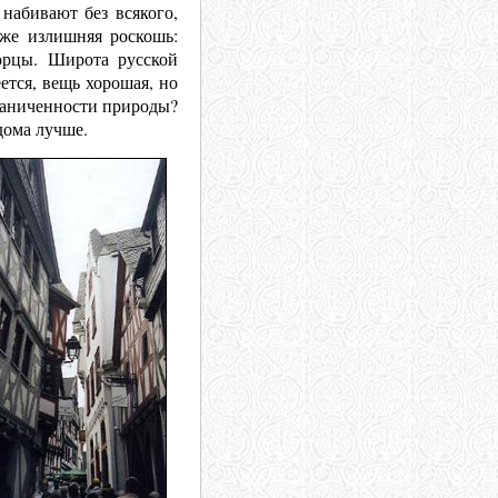
набивают без всякого,
аже излишняя роскошь:
орцы. Широта русской
ется, вещь хорошая, но
граниченности природы?
дома лучше.