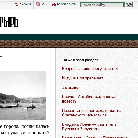
Архив
RSS
Карта сайта
Е
Также в этом разделе:
Вопросы священнику: книга 6
И душа моя трепещет
За иконой
Верую!: Автобиографическая
повесть
Презентация книг издательства
Сретенского монастыря
Владыка Иоанн — святитель
е города, послышалась
Русского Зарубежья
коснулась и теперь-то?