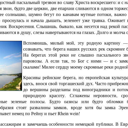
адостный пасхальный трезвон во славу Христа воскресшего: и с н
ся звон, будто две церкви, две епархии сливаются в одном торже
нее солнышко, шумно бегут по канавам мутные потоки, важно
то проснулась и начала дышать, зеленеет уже травка. Оживает
дник Воскресения. Слышишь, бывало, как несется над рекой па
ваются в душу, слезы навертываются на глазах. Долго и молча 
Вспомнишь, милый мой, эту родную картину —
сознавать, что берега наших русских рек скромнее 
На берегах этой реки не слышно пасхального зв
паровозы. А если так, то Бог с ними — и с замк
скалами! Милее сердцу моему скромные реки родной
Красивы рейнские берега, но европейская культура
здесь, внося свой торгашеский дух. Часто прибреж
до вершины разделаны под виноградники и пото
природную красоту. Сглажены неровности, сро
зные зеленые полосы. Будто оазисы или будто обломки 
образия стоят развалины замков, вроде хотя бы замка Эрен
лывет немец по Рейну и пьет Rhein wein!
ассажирам и замечаешь особенности немецкой публики. В Евр