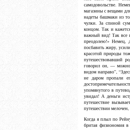
самодовольстве. Неме
магазины с вещами для
надеты башмаки из то
чулки. За спиной су
концом. Так и кажетс
важный вид! Так все 
преодолею!» Немец, д
посбавить жиру, усили
красотой природы то
путешествовавший ро
говорил он, — можно 
видом направо”, “Здес
не даром пропали е
достопримечательнос
упомянутого в путево
увидал! А деньги ист
путешествие вызывае
путешествии мелочен, 
Когда я плыл по Рейн
бритая физиономия в