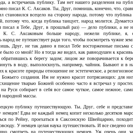
да, а встречаешь публику. Там нет нашего разделения на публ
мно писал К. С. Аксаков. Ты, Друг, помнишь, конечно, что, срав
л становился всецело на сторону народа, потому что публика 
, потому что, когда публика танцует, народ молится. Думаетс
ем писал я Тебе, Друг, в прошлый раз) — дело публики, а не 
с К. С. Аксаковым больше народу, нежели публике, я, 
ь народ не путешествует ради того, чтобы посмотреть чужие зем
шь, Друг, не так давно я писал Тебе восторженные письма 
не было со мной! Но я тогда же видел, как равнодушен к красив
 обратившись к берегу задом; лицом же поворачивается к бере
инуть в воду, выполоскнуть, например, чайник. Бывают и в на
х к красоте природы отношение не эстетическое, а религиозное
 Божьего создания. Им не нужно красот потрясающих: для ни
осхищение тварью Божией особенно часто я встречал у простец
на Руси собирает в себя все самое чуткое, самое нежное, сам
й народной массы.
ецкую публику путешествующую. Ты, Друг, себе и представи
 немцев! Едва не каждый немец копит несколько десятков маро
ться по Рейну, проехаться в Саксонскую Швейцарию, походи
овсюду. У немцев целая наука путешествовать. И все сведено оп
шно смотреть на путешествующих немцев. Уж очень они за