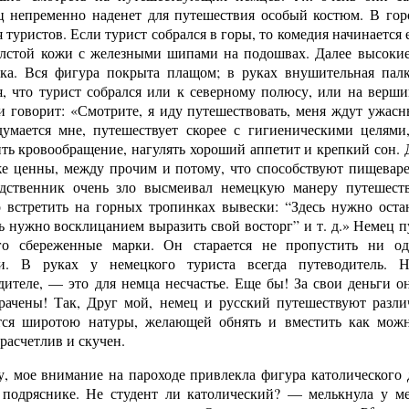
ц непременно наденет для путешествия особый костюм. В гор
 туристов. Если турист собрался в горы, то комедия начинается 
лстой кожи с железными шипами на подошвах. Далее высокие
мка. Вся фигура покрыта плащом; в руках внушительная пал
я, что турист собрался или к северному полюсу, или на верш
и говорит: «Смотрите, я иду путешествовать, меня ждут ужасн
умается мне, путешествует скорее с гигиеническими целями,
ть кровообращение, нагулять хороший аппетит и крепкий сон. 
же ценны, между прочим и потому, что способствуют пищева
дственник очень зло высмеивал немецкую манеру путешест
встретить на горных тропинках вывески: “Здесь нужно оста
ь нужно восклицанием выразить свой восторг” и т. д.» Немец п
го сбереженные марки. Он старается не пропустить ни од
ти. В руках у немецкого туриста всегда путеводитель. Н
дителе, — это для немца несчастье. Еще бы! За свои деньги о
рачены! Так, Друг мой, немец и русский путешествуют разли
тся широтою натуры, желающей обнять и вместить как мож
расчетлив и скучен.
у, мое внимание на пароходе привлекла фигура католического 
 подряснике. Не студент ли католический? — мелькнула у м