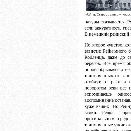
Майнц. Старое здание универс
натуры сказывается. Р
если аккуратность гне
В немецкий рейнский п
Но второе чувство, ко
зависти: Рейн много 
Кобленца, даже до с
берегов. Все время о
порой обрываясь отве
таинственных сказани
отойдут от реки и 
поворотом реки все 
вспоминаешь одноо
воспоминание останавли
хуже ваших! Но Рейну
замки. Редкая гор
оригинальным средн
таинственные узкие ок
на тебя через эти дал