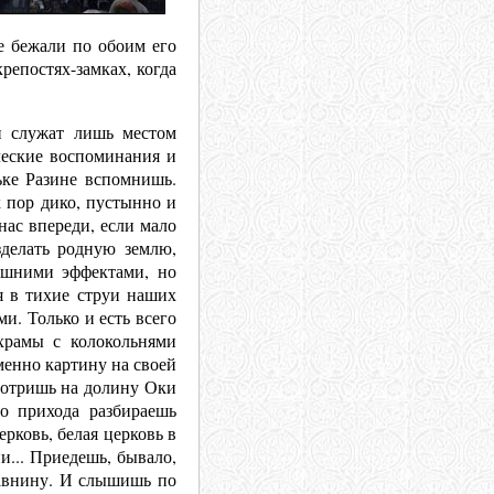
не бежали по обоим его
репостях-замках, когда
и служат лишь местом
ческие воспоминания и
ьке Разине вспомнишь.
 пор дико, пустынно и
нас впереди, если мало
зделать родную землю,
ешними эффектами, но
я в тихие струи наших
и. Только и есть всего
рамы с колокольнями
менно картину на своей
смотришь на долину Оки
о прихода разбираешь
рковь, белая церковь в
и... Приедешь, бывало,
равнину. И слышишь по