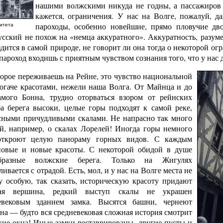
нашими волжскими никуда не годны, а пассажиров 
кажется, ограничения. У нас на Волге, пожалуй, д
пароходы, особенно новейшие, прямо пловучие дв
итета
усский не похож на «немца аккуратного». Аккуратность, разуме
здится в самой природе, не говорит ли она тогда о некоторой о
ароход входишь с приятным чувством сознания того, что у нас 
торое переживаешь на Рейне, это чувство национальной
богаче красотами, нежели наша Волга. От Майнца и до
амого Бонна, трудно оторваться взором от рейнских
ба берега высоки, целые горы подходят к самой реке,
сными причудливыми скалами. Не напрасно так много
й, например, о скалах Лорелей! Иногда горы немного
откроют целую панораму горных видов. С каждым
новые и новые красоты. С некоторой обидой в душе
бразные волжские берега. Только на Жигулях
вается с отрадой. Есть, мол, и у нас на Волге места не
 особую, так сказать, историческую красоту придают
ная вершина, редкий выступ скалы не украшен
евековым зданием замка. Высятся башни, чернеют
на — будто вся средневековая сложная история смотрит
екие окна! Иные замки реставрированы, другие пусты и