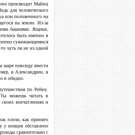
бенно производит Майнц
Ведь для человеческого
ка или положенного на
егося на землю. Из-за
скими башнями. Ящики,
Хотелось быть именно в
степенно суживающимися
-то чуть ли не из одной
ом шаре повсюду ввести
мер, в Александрии, в
но и обидно.
путешествия по Рейну.
й Ты можешь читать в
 своих впечатлениях и
так плохо, как принято
у у немцев обставлено
ароходы сравнительно с