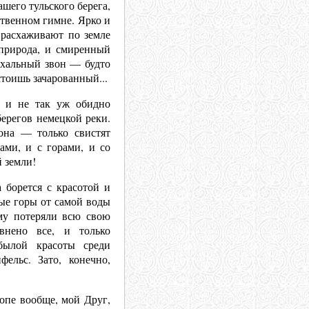
ашего тульского берега,
ственном гимне. Ярко и
 расхаживают по земле
 природа, и смиренный
схальный звон — будто
стоишь зачарованный...
 и не так уж обидно
берегов немецкой реки.
она — только свистят
ами, и с горами, и со
 земли!
 борется с красотой и
ные горы от самой воды
му потеряли всю свою
внено все, и только
былой красоты среди
фельс. Зато, конечно,
опе вообще, мой Друг,