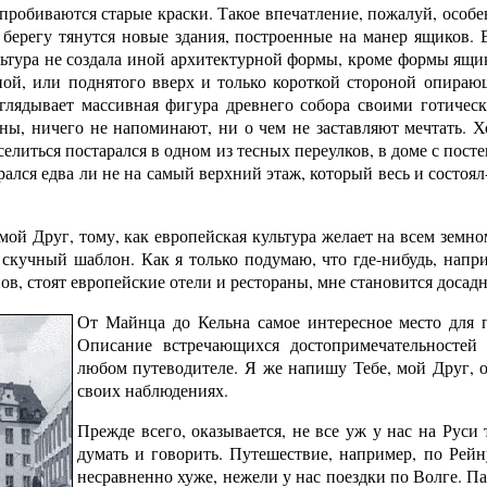
 пробиваются старые краски. Такое впечатление, пожалуй, осо
 берегу тянутся новые здания, построенные на манер ящиков. 
льтура не создала иной архитектурной формы, кроме формы ящи
ой, или поднятого вверх и только короткой стороной опирающ
глядывает массивная фигура древнего собора своими готиче
сны, ничего не напоминают, ни о чем не заставляют мечтать. 
оселиться постарался в одном из тесных переулков, в доме с по
рался едва ли не на самый верхний этаж, который весь и состоял
мой Друг, тому, как европейская культура желает на всем земн
скучный шаблон. Как я только подумаю, что где-нибудь, напри
нов, стоят европейские отели и рестораны, мне становится досад
От Майнца до Кельна самое интересное место для 
Описание встречающихся достопримечательносте
любом путеводителе. Я же напишу Тебе, мой Друг, о
своих наблюдениях.
Прежде всего, оказывается, не все уж у нас на Руси 
думать и говорить. Путешествие, например, по Рейн
несравненно хуже, нежели у нас поездки по Волге. П