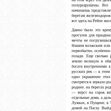
полуразрушены. Все 
начинаешь представля
берегам железнодорож
все здесь на Рейне жил
Давно было это врем
прогулок для праздны
мечты не погрузишься
Нашим волжским или к
первобытно, особенно 
позади. Еще сколько 
землю великую и оби
богата внутренними к
русских рек — к этим 
одно украшение эти
смотрятся в зеркало р
родине, на берегах р
— верст на сорок ви
отдельные дома, а дал
Лужках, в Пущине, в Т
домой на Пасху. Выйд