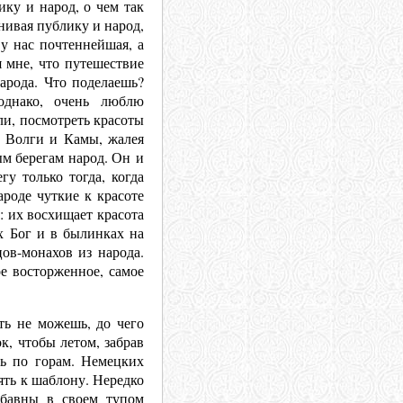
ику и народ, о чем так
нивая публику и народ,
у нас почтеннейшая, а
я мне, что путешествие
народа. Что поделаешь?
однако, очень люблю
ли, посмотреть красоты
с Волги и Камы, жалея
ым берегам народ. Он и
гу только тогда, когда
роде чуткие к красоте
: их восхищает красота
х Бог и в былинках на
ов-монахов из народа.
ое восторженное, самое
ть не можешь, до чего
к, чтобы летом, забрав
ть по горам. Немецких
ять к шаблону. Нередко
бавны в своем тупом