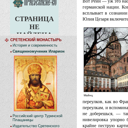
Вот Рейн — уж это нас
германской нации. Ког
всплывает в сознании 
Юлия Цезаря включите
СРЕТЕНСКИЙ МОНАСТЫРЬ
История и современность
Священномученик Иларион
Майнц
переулков, как во Фр
переулкам, и вспомин
не доберешься, — та
Российский центр Туринской
нивелировка упорно 
Плащаницы
крайне пеструю карти
Издательство Сретенского