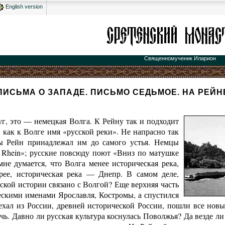
English version
Священномученик Иларион
ПИСЬМА О ЗАПАДЕ. ПИСЬМО СЕДЬМОЕ. НА РЕЙН
уг, это — немецкая Волга. К Рейну так и подходит
 как к Волге имя «русской реки». Не напрасно так
бы Рейн принадлежал им до самого устья. Немцы
 Rhein»; русские повсюду поют «Вниз по матушке
мне думается, что Волга менее историческая река,
рее, историческая река — Днепр. В самом деле,
ской истории связано с Волгой? Еще верхняя часть
ескими именами Ярославля, Костромы, а спустился
хал из России, древней исторической России, пошли все новы
чь. Давно ли русская культура коснулась Поволжья? Да везде ли 