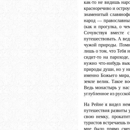
как-то не видишь наро
красноречиво и остроу
знаменитый славянофи
народ — православный
(как и прогулка, о ч
Сочувствуя вместе 
путешествовать. А вед
чужой природы. Помни
лишь о том, что Тебя 
сидит-то на пароходе,
нужно что-нибудь вык
природы души, но у ни
именно Божьего мира,
земле велик. Такое в
Ведь монастырь у нас 
углубленное из русско
На Рейне я видел нем
путешествия развиты у
свою немку, прокати
туристов встречаешь п
мне было прямо сме