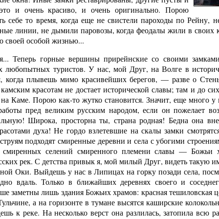
это и очень красиво, и очень оригинально. Порою
ть себе то время, когда еще не свистели пароходы по Рейну, 
ные линии, не дымили паровозы, когда феодалы жили в своих к
о своей особой жизнью...
я... Теперь горные вершины прирейнские со своими замкам
х любопытных туристов. У нас, мой Друг, на Волге в истори
, когда плывешь мимо красивейших берегов, — разве о Стен
амским красотам не достает исторической славы; там и до сих
на Каме. Порою как-то жутко становится. Значит, еще много у 
работы пред великим русским народом, если он пожелает во
льную! Широка, просторна ты, страна родная! Бедна она вн
расотами духа! Не гордо взлетевшие на скалы замки смотрятс
струям подходят смиренные деревни и села с убогими строениям
х смиренных селений смиренного племени славы — Божьи х
усских рек. С детства привык я, мой милый Друг, видеть такую и
одной Оки. Выйдешь у нас в Липицах на горку позади села, по
дно вдаль. Только в ближайших деревнях своего и соседнег
ьше заметны лишь здания Божьих храмов: красная тешиловская це
ульчине, а на горизонте в тумане высятся каширские колокольн
ешь к реке. На несколько верст она разлилась, затопила всю 