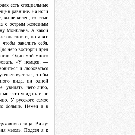
одах есть специальные
еще в равнине. На ноги
, выше колен, толстые
ка с острым железным
ину Монблана. А какой
ые опасности, но я все
 чтобы закалить себя,
Для него восторги пред
рению. Один мой много
вовать. «У немцев, —
новиться и любоваться
утешествует так, чтобы
ного вида, ни одной
е увидать чего-либо,
н мог это увидать и не
чно. У русского самое
но больше. Немец и в
духовного лица. Вижу:
еня мысль. Подсел я к