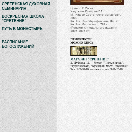
СРЕТЕНСКАЯ ДУХОВНАЯ
СЕМИНАРИЯ
Пролог. В 2-х кн.
Художник Комаров Г.А.
М., Изд-во Сретенского монастыря,
ВОСКРЕСНАЯ ШКОЛА
2003.
"СРЕТЕНИЕ"
Кн. 1-я: Сентябрь-февраль, 848 с.
Кн. 2-я: Март-август, 792 с.
(Репринт синодального издания
ПУТЬ В МОНАСТЫРЬ
1895-1896 гг.
)
ПРИОБРЕСТИ
РАСПИСАНИЕ
МОЖНО ЗДЕСЬ:
БОГОСЛУЖЕНИЙ
МАГАЗИН "СРЕТЕНИЕ"
Б. Лубянка, 19. Метро: "Чистые пруды",
"Тургеневская", "Кузнецкий мост", "Лубянка".
Тел. 923-80-46, оптовый отдел: 928-82-10