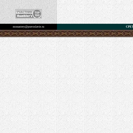
monastery@pravoslavie.ru
СРЕ