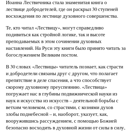
Иоанна Лествичника стала знаменитая книга о
лествице добродетелей, где он раскрыл 30 ступеней
восхождения по лестнице духовного совершенства.
Те, кто читал «Лествицу», могут справедливо
подивиться как стройной логике, так и высоте
преподаваемых в этом сочинении духовных
наставлений. На Руси эту книги было принято читать за
богослужением Великим постом.
В 30 словах «Лествицы» читатель познает, как страсти
и добродетели связаны друг с другом, что полагает
препятствие в деле спасения, а что способствует
скорому духовному преуспеянию. «Лествица»
погружает нас в глубины подвижнической науки из
наук и искусства из искусств – деятельной борьбы с
ветхим человеком, со страстями, с кознями духов
злобы поднебесной – и, наоборот, указует, как,
вооружившись рассуждением, с помощью Божией
безопасно восходить в духовной жизни от силы в силу,