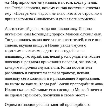
же Мартирию ног не умывал; и потом, когда ученик
его Стефан спросил, почему он так поступил, отвечал
ему: «Поверь мне, чадо, я не знаю, кто этот отрок, но я
принял игумена Синайского и умыл ноги игумену».
А в тот самый день, когда поставили авву Иоанна
игуменом, сам Боговидец пророк Моисей служил ему.
Тогда сошлось около шести сот посетителей, и все они
сидели, вкушая пищу; и Иоанн увидел мужа с
короткими волосами, одетого по-иудейски в
плащаницу, который, как некий распорядитель, ходил
повсюду и раздавал приказания поварам, экономам,
келарям и прочим служителям. Когда посетители
разошлись и служители сели за трапезу, искали
повсюду сего ходившего и раздававшего приказания,
но нигде не нашли. Тогда раб Божий преподобный авва
Иоанн сказал: «Оставьте его; господин Моисей ничего
не сделал странного, послужив в своем месте».
Одним из плодов ученых занятий преподобного