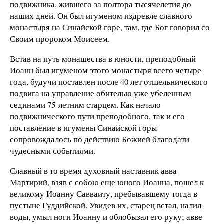
подвижника, жившего за полтора тысячелетия до
наших дней. Он был игуменом издревле славного
монастыря на Синайской горе, там, где Бог говорил со
Своим пророком Моисеем.
Встав на путь монашества в юности, преподобный
Иоанн был игуменом этого монастыря всего четыре
года, будучи поставлен после 40 лет отшельнического
подвига на управление обителью уже убеленным
сединами 75-летним старцем. Как начало
подвижнического пути преподобного, так и его
поставление в игумены Синайской горы
сопровождалось по действию Божией благодати
чудесными событиями.
Славный в то время духовный наставник авва
Мартирий, взяв с собою еще юного Иоанна, пошел к
великому Иоанну Савваиту, пребывавшему тогда в
пустыне Гуддийской. Увидев их, старец встал, налил
воды, умыл ноги Иоанну и облобызал его руку; авве