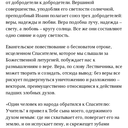
от добродетели к добродетели. Вершиной
совершенства, уподобляя его светлости солнечной,
преподобный Иоанн полагает союз трех добродетелей:
веры, надежды и любви. Вера подобна лучу, надежда –
свету, а любовь – кругу солнца. Все же они составляют
одно сияние и одну светлость.
Евангельское повествование о бесноватом отроке,
исцеленном Спасителем, которое мы слышали за
Божественной литургией, побуждает нас к
размышлениям о вере. Вера, по слову Лествичника, все
может творить и созидать, отсюда вывод: без веры все
рискует подвергнуться уничтожению и разложению –
векторам, преимущественно относящимся к действиям
падших злобных духов.
«Один человек из народа обратился к Спасителю:
Учитель! я привел к Тебе сына моего, одержимого
духом немым: где ни схватывает его, повергает его на
землю, и он испускает пену, и скрежещет зубами