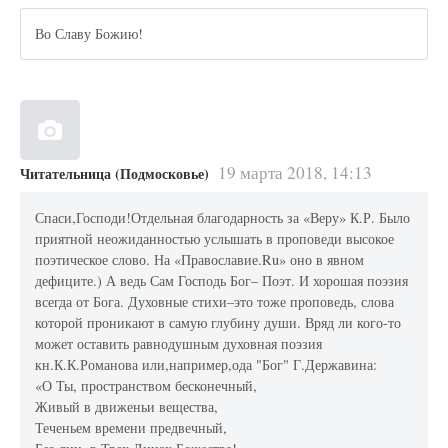
Во Славу Божию!
19 марта 2018, 14:13
Читательница (Подмосковье)
Спаси,Господи!Отдельная благодарность за «Веру» К.Р. Было
приятной неожиданностью услышать в проповеди высокое
поэтическое слово. На «Православие.Ru» оно в явном
дефиците.) А ведь Сам Господь Бог– Поэт. И хорошая поэзия
всегда от Бога. Духовные стихи–это тоже проповедь, слова
которой проникают в самую глубину души. Вряд ли кого-то
может оставить равнодушным духовная поэзия
кн.К.К.Романова или,например,ода "Бог" Г.Державина:
«О Ты, пространством бесконечный,
Живый в движеньи вещества,
Теченьем времени предвечный,