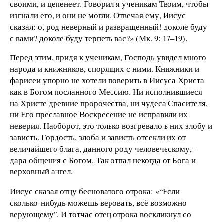
своими, и цепенеет. Говорил я ученикам Твоим, чтобы
изгнали его, и они не могли. Отвечая ему, Иисус
сказал: о, род неверный и развращенный! доколе буду
с вами? доколе буду терпеть вас?» (Мк. 9: 17–19).
Перед этим, придя к ученикам, Господь увидел много
народа и книжников, спорящих с ними. Книжники и
фарисеи упорно не хотели поверить в Иисуса Христа
как в Богом посланного Мессию. Ни исполнившиеся
на Христе древние пророчества, ни чудеса Спасителя,
ни Его преславное Воскресение не исправили их
неверия. Наоборот, это только возгревало в них злобу и
зависть. Гордость, злоба и зависть отсекли их от
величайшего блага, данного роду человеческому, –
дара общения с Богом. Так отпал некогда от Бога и
верховный ангел.
Иисус сказал отцу бесноватого отрока: «“Если
сколько-нибудь можешь веровать, всё возможно
верующему”. И тотчас отец отрока воскликнул со