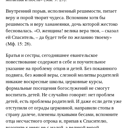
Внутренний порыв, исполненный решимости, питает
веру и порой творит чудеса. Вспомним хотя бы
решимость и веру хананеянки, дочь которой жестоко
бесновалась. «О, женщина! велика вера твоя, – сказал
ей Спаситель, – да будет тебе по желанию твоему»
(Мф. 15: 28).
Братья и сестры, сегодняшнее евангельское
повествование содержит в себе и поучительное
указание на проблему отцов и детей. Без покаянного
подвига, без живой веры, слезной молитвы родителей
никакие воскресные школы, церковные курсы,
формальные посещения богослужений не смогут
воспитать детей. Не случайно говорят: нет проблем
детей, есть проблемы родителей. И даже если дети уже
отступили от ограды церковной, направили стопы в
страну далече, пленены лукавыми бесами, вспомните
отца несчастного отрока и, припав к Спасителю,
возопите к нему не с малой, а великой верой