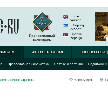
English
version
Ελληνική
έκδοση
Српска
Православный
верзиjа
календарь
СЛАВИЕМ
ИНТЕРНЕТ-ЖУРНАЛ
ВОПРОСЫ СВЯЩ
ка
|
Православная библиотека
|
Святые и святыни
|
Подвижники 
пархии «Вольный Странник»
99 просмотров
Ра