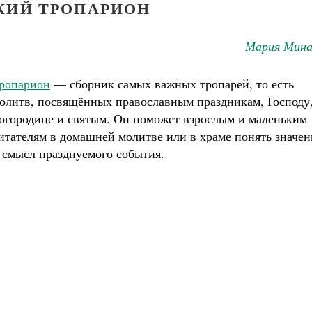
КИЙ ТРОПАРИОН
Мария Мина
ропарион
— сборник самых важных тропарей, то есть
олитв, посвящённых православным праздникам, Господу
огородице и святым. Он поможет взрослым и маленьким
итателям в домашней молитве или в храме понять значен
 смысл празднуемого события.
Великомученик Георгий Победоносец. Н
святого
Роман Котов
Как найти своё место в жизни
Кирилл Мурышев