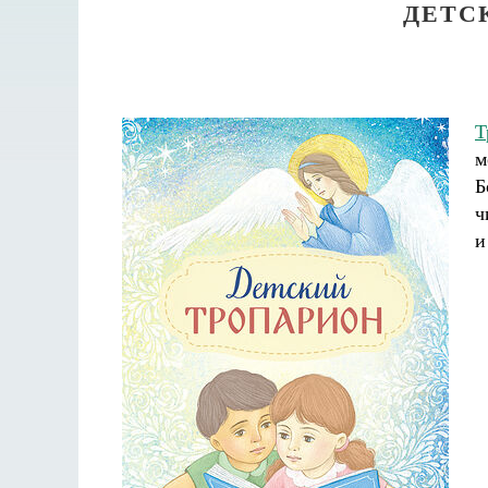
ДЕТС
Т
м
Б
ч
и