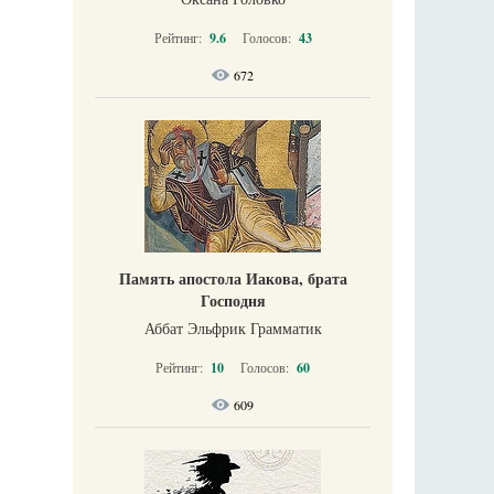
Рейтинг:
9.6
Голосов:
43
672
Память апостола Иакова, брата
Господня
Аббат Эльфрик Грамматик
Рейтинг:
10
Голосов:
60
609