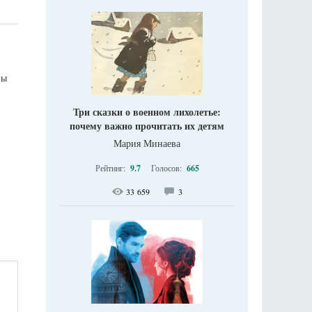
ны
Три сказки о военном лихолетье:
почему важно прочитать их детям
Мария Минаева
Рейтинг:
9.7
Голосов:
665
33 659
3