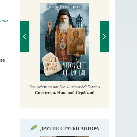
ева
,
ие
П
Е
аучись у
Чего ждет от нас Бог. 10 заповедей Божиих
Святитель Николай Сербский
ДРУГИЕ СТАТЬИ АВТОРА