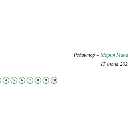
Редактор –
Мария Мина
17 июня 202
4
5
6
7
8
9
10