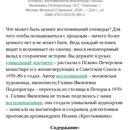
истории: воспоминания иконописца Галины
Яковлевны Подопригоры / Е.С. Платова —
Москва: Вольный Странник, 2026. — 224 с.: ил.
ISBN 978-5-00178-360-2
Что может быть ценнее воспоминаний очевидца? Для
того чтобы познакомиться с прошлым – ничего более
ценного нет и не может быть. Ведь каждый человек
видит и вспоминает по-своему, внося неповторимый
вклад в сохранение истории. Вы держите в руках
уникальный документ
– рассказы о Псково-Печерском
монастыре и о жизни верующих в Советском Союзе в
1970–80-х годах. Автор
воспоминаний
– московская
художница, иконописец Галина Яковлевна
Подопригора – переехала из столицы в Печоры в 1970-
х. Галина Яковлевна не только поделилась с нами
воспоминаниями
, она создала уникальный аудиоархив
– записала на магнитофон и сохранила для потомков
проповеди архимандрита Иоанна (Крестьянкина).
Содержание: