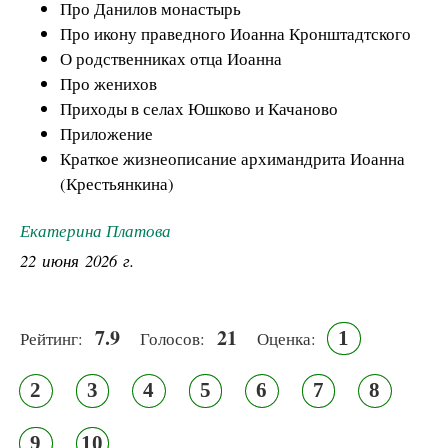
Про Данилов монастырь
Про икону праведного Иоанна Кронштадтского
О родственниках отца Иоанна
Про женихов
Приходы в селах Юшково и Качаново
Приложение
Краткое жизнеописание архимандрита Иоанна
(Крестьянкина)
Екатерина Платова
22 июня 2026 г.
7.9
21
1
Рейтинг:
Голосов:
Оценка:
2
3
4
5
6
7
8
9
10