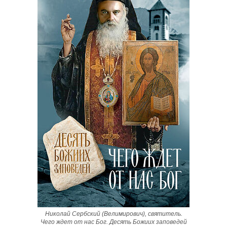
Николай Сербский (Велимирович), святитель.
Чего ждет от нас Бог. Десять Божиих заповедей