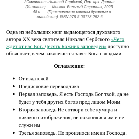
/ Святитель Николай Сербский; Пер. арх. Даниил
(Ишматов). — Москва: Вольный Странник, 2025.
— 48 с.: — (Практические советы духовные и
житейские). ISBN 978-5-00178-292-6
Одна из небольших книг выдающегося духовного
автора ΧΧ века святителя Николая Сербского
«Чего
ждет от нас Бог. Десять Божиих заповедей»
доступно
объясняет, в чем заключается завет Бога с людьми.
Оглавление:
От издателей
Предисловие переводчика
Первая заповедь. Я есть Господь Бог твой, да не
будет у тебя других богов пред лицом Моим
Вторая заповедь Не сотвори себе кумира и
никакого изображения; не поклоняйся им и не
служи им
Третья заповедь. Не произноси имени Господа,