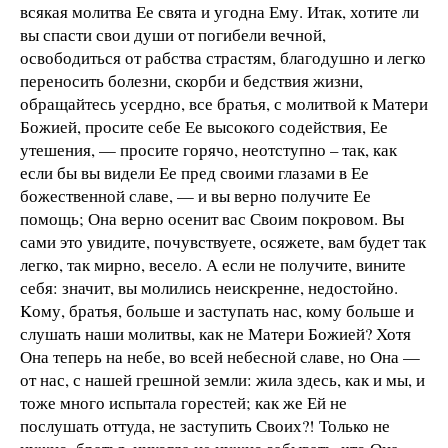
всякая молитва Ее свята и угодна Ему. Итак, хотите ли
вы спасти свои души от погибели вечной,
освободиться от рабства страстям, благодушно и легко
переносить болезни, скорби и бедствия жизни,
обращайтесь усердно, все братья, с молитвой к Матери
Божией, просите себе Ее высокого содействия, Ее
утешения, — просите горячо, неотступно – так, как
если бы вы видели Ее пред своими глазами в Ее
божественной славе, — и вы верно получите Ее
помощь; Она верно осенит вас Своим покровом. Вы
сами это увидите, почувствуете, осяжете, вам будет так
легко, так мирно, весело. А если не получите, вините
себя: значит, вы молились неискренне, недостойно.
Kому, братья, больше и заступать нас, кому больше и
слушать наши молитвы, как не Матери Божией? Хотя
Она теперь на небе, во всей небесной славе, но Она —
от нас, с нашей грешной земли: жила здесь, как и мы, и
тоже много испытала горестей; как же Ей не
послушать оттуда, не заступить Своих?! Только не