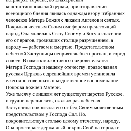
константинопольской церкви, при отправлении
всенощного бдения явилась однажды взору избранных
человеков Матерь Божия с ликами Ангелов и святых.
Покрывая честным Своим омофором предстоящий
народ, Она молилась Сыну Своему и Богу о спасении
его от врагов, грозивших столице разрушением, а
народу — рабством и смертью. Предстательством
небесной Заступницы неприятель был прогнан, и город
спасен. В память милостивого покровительства
Матери Господа и нашему отечеству, православная
русская Церковь с древнейших времен установила
ежегодно совершать празднственное воспоминание
Покрова Божией Матери.
Уже тысячу с лишком лет существует царство Русское,
и трудно перечислить, сколько раз небесная
Заступница покрывала его от бед Своим молитвенным
предстательством у Господа Сил. Но,
покровительствуя столько целому отечеству, народу,
Она простирает державный покров Свой на города и