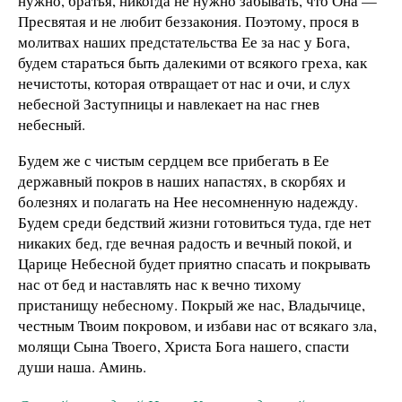
нужно, братья, никогда не нужно забывать, что Она —
Пресвятая и не любит беззакония. Поэтому, прося в
молитвах наших предстательства Ее за нас у Бога,
будем стараться быть далекими от всякого греха, как
нечистоты, которая отвращает от нас и очи, и слух
небесной Заступницы и навлекает на нас гнев
небесный.
Будем же с чистым сердцем все прибегать в Ее
державный покров в наших напастях, в скорбях и
болезнях и полагать на Нее несомненную надежду.
Будем среди бедствий жизни готовиться туда, где нет
никаких бед, где вечная радость и вечный покой, и
Царице Небесной будет приятно спасать и покрывать
нас от бед и наставлять нас к вечно тихому
пристанищу небесному. Покрый же нас, Владычице,
честным Твоим покровом, и избави нас от всякаго зла,
молящи Сына Твоего, Христа Бога нашего, спасти
души наша. Аминь.