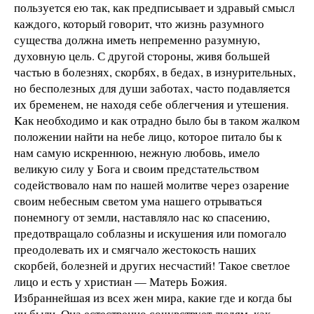
пользуется ею так, как предписывает и здравый смысл
каждого, который говорит, что жизнь разумного
существа должна иметь непременно разумную,
духовную цель. С другой стороны, живя большей
частью в болезнях, скорбях, в бедах, в изнурительных,
но бесполезных для души заботах, часто подавляется
их бременем, не находя себе облегчения и утешения.
Kак необходимо и как отрадно было бы в таком жалком
положении найти на небе лицо, которое питало бы к
нам самую искреннюю, нежную любовь, имело
великую силу у Бога и своим предстательством
содействовало нам по нашей молитве через озарение
своим небесным светом ума нашего отрываться
понемногу от земли, наставляло нас ко спасению,
предотвращало соблазны и искушения или помогало
преодолевать их и смягчало жестокость наших
скорбей, болезней и других несчастий! Такое светлое
лицо и есть у христиан — Матерь Божия.
Избраннейшая из всех жен мира, какие где и когда бы
ни были, Она естественно сочувствует людям, как