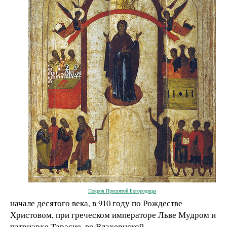
Покров Пресвятой Богородицы
начале десятого века, в 910 году по Рождестве
Христовом, при греческом императоре Льве Мудром и
патриархе Тарасие, во Влахернской