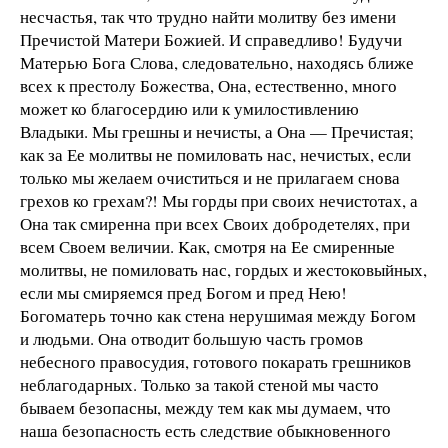
несчастья, так что трудно найти молитву без имени
Пречистой Матери Божией. И справедливо! Будучи
Матерью Бога Слова, следовательно, находясь ближе
всех к престолу Божества, Она, естественно, много
может ко благосердию или к умилостивлению
Владыки. Мы грешны и нечисты, а Она — Пречистая;
как за Ее молитвы не помиловать нас, нечистых, если
только мы желаем очиститься и не прилагаем снова
грехов ко грехам?! Мы горды при своих нечистотах, а
Она так смиренна при всех Своих добродетелях, при
всем Своем величии. Kак, смотря на Ее смиренные
молитвы, не помиловать нас, гордых и жестоковыйных,
если мы смиряемся пред Богом и пред Нею!
Богоматерь точно как стена нерушимая между Богом
и людьми. Она отводит большую часть громов
небесного правосудия, готового покарать грешников
неблагодарных. Только за такой стеной мы часто
бываем безопасны, между тем как мы думаем, что
наша безопасность есть следствие обыкновенного