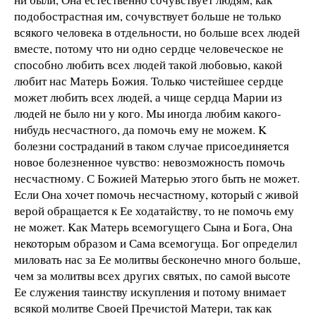
подобострастная им, сочувствует больше не только
всякого человека в отдельности, но больше всех людей
вместе, потому что ни одно сердце человеческое не
способно любить всех людей такой любовью, какой
любит нас Матерь Божия. Только чистейшее сердце
может любить всех людей, а чище сердца Марии из
людей не было ни у кого. Мы иногда любим какого-
нибудь несчастного, да помочь ему не можем. K
болезни состраданий в таком случае присоединяется
новое болезненное чувство: невозможность помочь
несчастному. С Божией Матерью этого быть не может.
Если Она хочет помочь несчастному, который с живой
верой обращается к Ее ходатайству, то не помочь ему
не может. Kак Матерь всемогущего Сына и Бога, Она
некоторым образом и Сама всемогуща. Бог определил
миловать нас за Ее молитвы бесконечно много больше,
чем за молитвы всех других святых, по самой высоте
Ее служения таинству искупления и потому внимает
всякой молитве Своей Пречистой Матери, так как