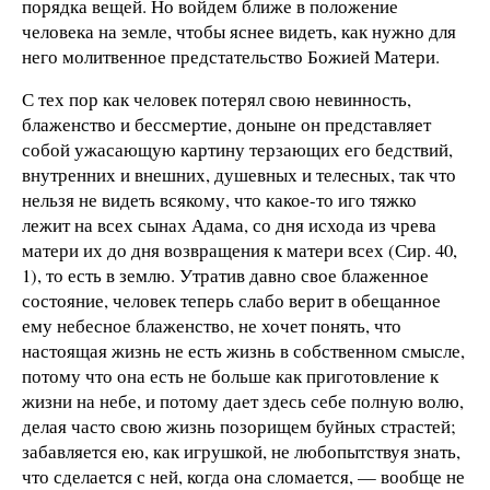
порядка вещей. Но войдем ближе в положение
человека на земле, чтобы яснее видеть, как нужно для
него молитвенное предстательство Божией Матери.
С тех пор как человек потерял свою невинность,
блаженство и бессмертие, доныне он представляет
собой ужасающую картину терзающих его бедствий,
внутренних и внешних, душевных и телесных, так что
нельзя не видеть всякому, что какое-то иго тяжко
лежит на всех сынах Адама, со дня исхода из чрева
матери их до дня возвращения к матери всех (Сир. 40,
1), то есть в землю. Утратив давно свое блаженное
состояние, человек теперь слабо верит в обещанное
ему небесное блаженство, не хочет понять, что
настоящая жизнь не есть жизнь в собственном смысле,
потому что она есть не больше как приготовление к
жизни на небе, и потому дает здесь себе полную волю,
делая часто свою жизнь позорищем буйных страстей;
забавляется ею, как игрушкой, не любопытствуя знать,
что сделается с ней, когда она сломается, — вообще не