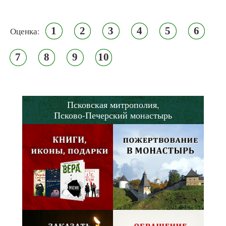
1
2
3
4
5
6
Оценка:
7
8
9
10
Псковская митрополия,
Псково-Печерский монастырь