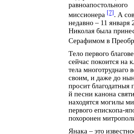
равноапостольного
[7]
миссионера
. А со
недавно – 11 января 
Николая была прине
Серафимом в Преобр
Тело первого благов
сейчас покоится на 
тела многотруднаго в
своим, и даже до ны
просит благодатныя 
й песни канона свят
находятся могилы ми
первого епископа-яп
похоронен митрополи
Янака – это известно