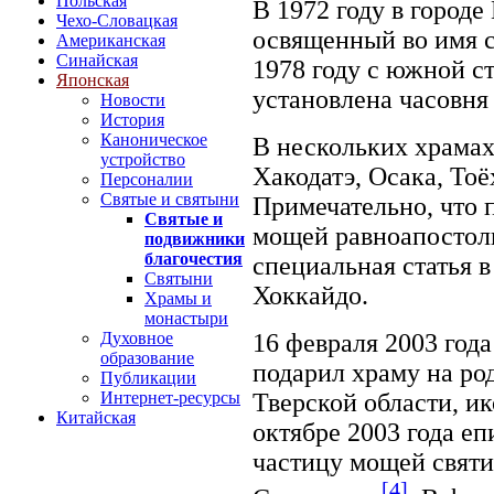
Польская
В 1972 году в город
Чехо-Словацкая
освященный во имя с
Американская
Синайская
1978 году с южной с
Японская
установлена часовня
Новости
История
Каноническое
В нескольких храмах
устройство
Хакодатэ, Осака, Тоё
Персоналии
Святые и святыни
Примечательно, что 
Святые и
мощей равноапостол
подвижники
благочестия
специальная статья в
Святыни
Хоккайдо.
Храмы и
монастыри
16 февраля 2003 год
Духовное
образование
подарил храму на род
Публикации
Тверской области, ик
Интернет-ресурсы
Китайская
октябре 2003 года е
частицу мощей свят
[4]