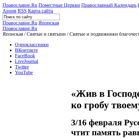
Православие.Ru
Поместные Церкви
Православный Календарь
Архив
RSS
Карта сайта
Православие.Ru
Японская
Православие.Ru
Японская / Святые и святыни / Святые и подвижники благочес
Одноклассники
ВКонтакте
FaceBook
LiveJournal
Twitter
YouTube
«Жив в Господ
ко гробу твое
3/16 февраля Ру
чтит память рав