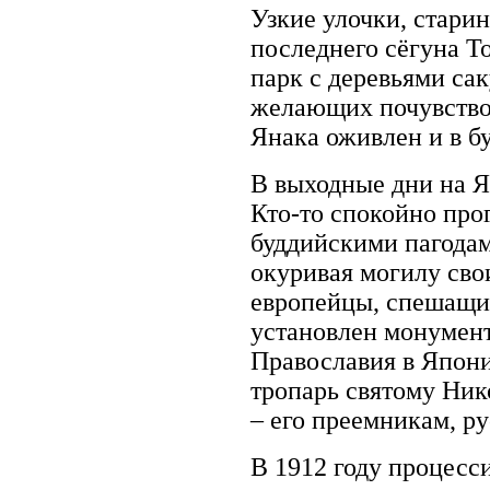
Узкие улочки, стари
последнего сёгуна Т
парк с деревьями сак
желающих почувствов
Янака оживлен и в бу
В выходные дни на Я
Кто-то спокойно прог
буддийскими пагодам
окуривая могилу сво
европейцы, спешащие
установлен монумент
Православия в Япони
тропарь святому Ни
– его преемникам, р
В 1912 году процесси