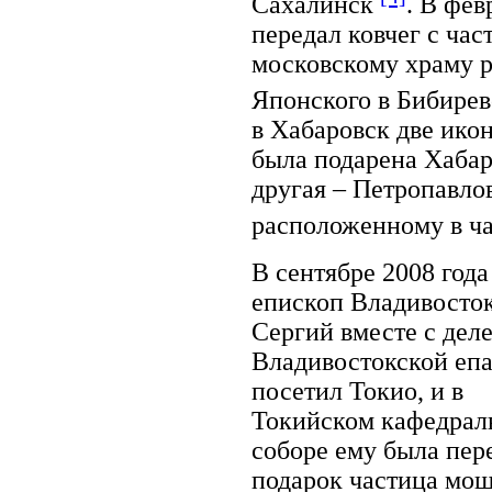
Сахалинск
. В фев
передал ковчег с ча
московскому храму 
Японского в Бибире
в Хабаровск две ико
была подарена Хабар
другая – Петропавл
расположенному в ча
В сентябре 2008 года
епископ Владивосто
Сергий вместе с дел
Владивостокской еп
посетил Токио, и в
Токийском кафедрал
соборе ему была пер
подарок частица мо