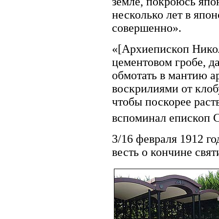
земле, покроюсь япо
несколько лет в япо
совершенно».
«[Архиепископ Никол
цементовом гробе, да
обмотать в мантию а
воскрилиями от клобу
чтобы поскорее раст
вспоминал епископ 
3/16 февраля 1912 г
весть о кончине свят