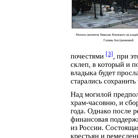
Могила святителя Николая Японского на кладб
Галины Бесстремянной
[3]
почестями
, при э
склеп, в который и п
владыка будет просла
старались сохранить
Над могилой предпо
храм-часовню, и сбор
года. Однако после 
финансовая поддерж
из России. Состояща
крестьян и ремеслен