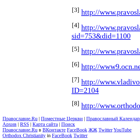
[3]
http://www.pravos
[4]
http://www.pravosla
sid=753&did=1100
[5]
http://www.pravosl
[6]
http://www9.ocn.ne
[7]
http://www.vladivo
ID=2104
[8]
http://www.orthodo
Православие.Ru
|
Поместные Церкви
|
Православный Календар
Архив
|
RSS
|
Карта сайта
|
Поиск
Православие.Ru
в
ВКонтакте
FaceBook
ЖЖ
Twitter
YouTube
Orthodox Christianity
in
FaceBook
Twitter