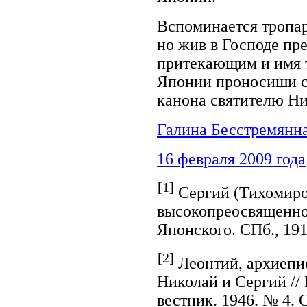
Вспоминается тропар
но жив в Господе пр
притекающим и имя 
Японии проносиши сл
канона святителю Н
Галина Бесстремянн
16 февраля 2009 года
[1]
Сергий (Тихомиро
высокопреосвященно
Японского. СПб., 1913
[2]
Леонтий, архиепис
Николай и Сергий //
вестник. 1946. № 4. С