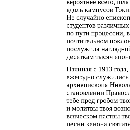
вероятнее всего, шл
вдоль кампусов Токи
Не случайно епископ
студентов различных
по пути процессии, 
почтительном поклон
послужила наглядно
десяткам тысяч япон
Начиная с 1913 года,
ежегодно служились 
архиепископа Никола
становлении Правос
тебе пред гробом тво
и молитвы твоя возн
всяческом паствы тв
песни канона святи