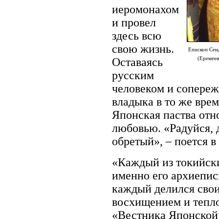
иеромонахом
и провел
здесь всю
свою жизнь.
Епископ Сен
(Еремеев
Оставаясь
русским
человеком и сопереж
владыка в то же вре
Японская паства отн
любовью. «Радуйся, 
обретый», – поется в
«Каждый из токийски
именно его архиепис
каждый делился сво
восхищением и тепло
«Вестника Японской