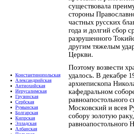
существовала преим
стороны Православно
частных русских бла
года и долгий сбор с
разрушенного Токийс
другим тяжелым уда
Церкви.
Поэтому возвести хр
удалось. В декабре 1
Константинопольская
Александрийская
архиепископа Никола
Антиохийская
кафедральном соборе
Иерусалимская
Грузинская
равноапостольного с
Сербская
Московский и всея Р
Румынская
Болгарская
собору золотую раку
Кипрская
равноапостольного Н
Элладская
Албанская