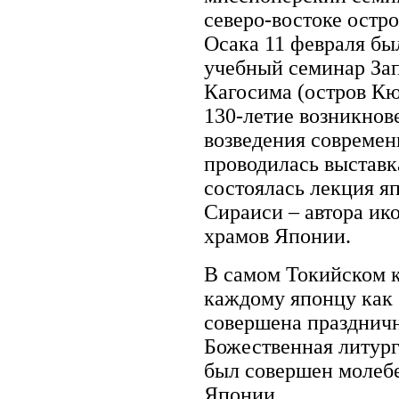
северо-востоке остр
Осака 11 февраля бы
учебный семинар Зап
Кагосима (остров Кю
130-летие возникнове
возведения современ
проводилась выставк
состоялась лекция 
Сираиси – автора ик
храмов Японии.
В самом Токийском 
каждому японцу как 
совершена праздничн
Божественная литург
был совершен молебе
Японии.