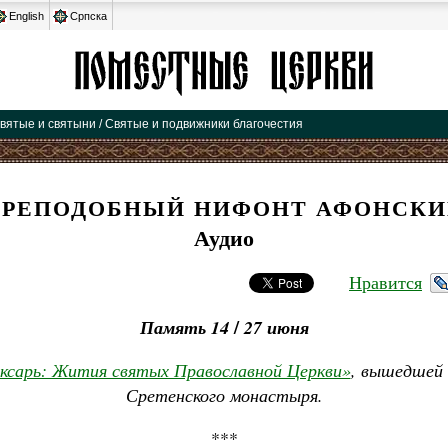
English
Српска
вятые и святыни / Святые и подвижники благочестия
ПРЕПОДОБНЫЙ НИФОНТ АФОНСКИ
Аудио
Нравится
/
Память 14
27
июня
ксарь: Жития святых Православной Церкви»
, вышедшей 
Сретенского монастыря.
***