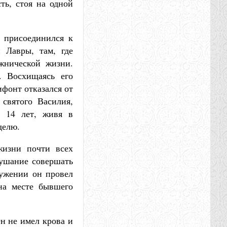
ть, стоя на одной
 присоединился к
 Лавры, там, где
жнической жизни.
. Восхищаясь его
ифонт отказался от
святого Василия,
я 14 лет, живя в
делю.
жизни почти всех
лушание совершать
ужении он провел
 на месте бывшего
н не имел крова и