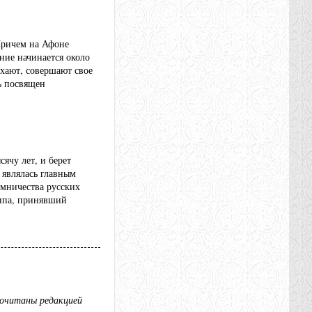
Причем на Афоне
ние начинается около
ыхают, совершают свое
нь посвящен
ячу лет, и берет
 являлась главным
омничества русских
ипа, принявший
рочитаны редакцией