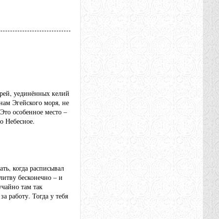
ырей, уединённых келий
нам Эгейского моря, не
Это особенное место –
о Небесное.
ать, когда расписывал
итву бесконечно – и
учайно там так
за работу. Тогда у тебя