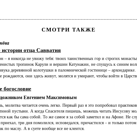
СМОТРИ ТАКЖЕ
нёва
 истории отца Савватия
н – я никогда не увижу тебя: твоих таинственных гор и строгих монаст
менистых тропинок Карули и вершин Катунакии, не спущусь к синим вол
 звука деревянной колотушки в паломнической гостинице – архондарике. 
е рождаются, они здесь живут, молятся и умирают, чтобы войти в Царств
е богословие
художником Евгением Максимовым
, молитва читается очень легко. Первый раз я это попробовал практиков
тиной пустыни. А когда Спасителя пишешь, можешь читать Иисусову мол
ся как бы сама собой. То же самое я за собой заметил и на Афоне. Не сл
 приехал, три дня помолился, исповедался, причастился – и только потом 
ак по маслу. А в суете вообще все не клеится.