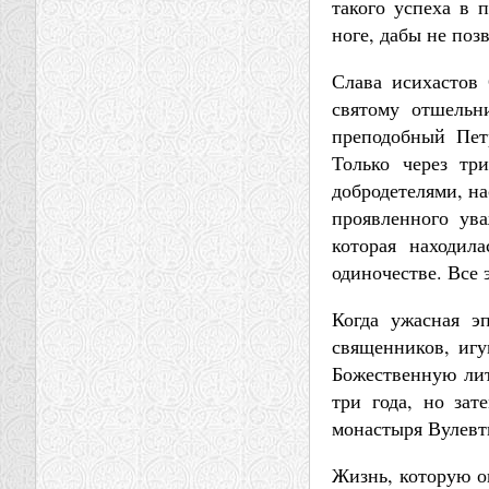
такого успеха в 
ноге, дабы не позв
Слава исихастов
святому отшельн
преподобный Пет
Только через тр
добродетелями, на
проявленного ув
которая находил
одиночестве. Все 
Когда ужасная э
священников, игу
Божественную ли
три года, но зат
монастыря Вулевт
Жизнь, которую о