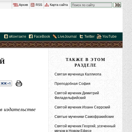
Архив
RSS
Карта сайта
вКонтакте
FaceBook
LiveJournal
Twitter
YouTube
Й
ТАКЖЕ В ЭТОМ
РАЗДЕЛЕ
Святая мученица Каллиопа
Преподобная София
Святой мученик Димитрий
Филадельфийский
Святой мученик Иоанн Серрский
в издательстве
Святые мученики Самофракийские
Святой мученик Георгий, усеченный
мечом в Новом Ефесе