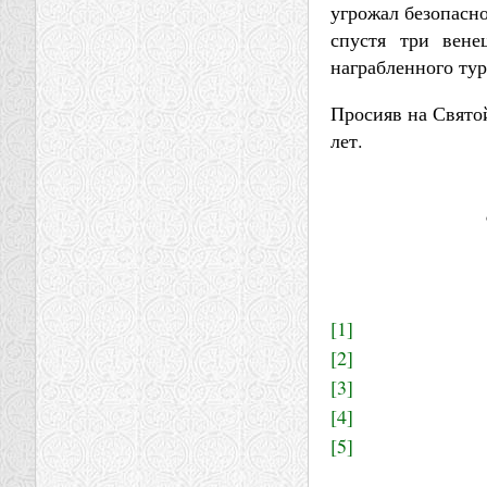
угрожал безопасн
спустя три вене
награбленного ту
Просияв на Святой
лет.
[1]
[2]
[3]
[4]
[5]