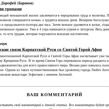
 Дорофей (Баранов)
ми тропами
оведей монашеской жизни заключается в чередовании труда и молитвы. 
сновном совершается ночью, а трудятся монахи днем. Вечернее богослуже
 и продолжается полтора-два часа. Затем монахи удаляются в кельи, отд
итвенное правило. Уже в 4 утра начинается утреня и литургия. Весь де
, то есть трудам, которые поручаются монахам настоятелем.
мчук
ские связи Карпатской Руси со Святой Горой Афон
имоотношений Карпатской Руси и Святой Горы Афон насчитывает уже тыс
ху Крещения Руси. В то время Святая Гора переживала период расцвета и
движничества для всего православного мира. Весьма рано начались пал
он. Одним из таких путешественников был уроженец города Любеч Ант
фонском монастыре Эсфигмен с именем Антоний.
ВАШ КОММЕНТАРИЙ
ставить свой комментарий к данной статье. Все комментарии будут п