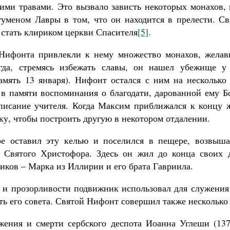
ими травами. Это вызвало зависть некоторых монахов,
уменом Лавры в том, что он находится в прелести. С
 стать клириком церкви Спасителя
[5]
.
 Нифонта привлекли к нему множество монахов, желав
огда, стремясь избежать славы, он нашел убежище у
амять 13 января). Нифонт остался с ним на несколько 
 в памяти воспоминания о благодати, дарованной ему Б
писание учителя. Когда Максим приближался к концу 
ку, чтобы построить другую в некотором отдалении.
е оставил эту келью и поселился в пещере, возвыша
 Святого Христофора. Здесь он жил до конца своих 
иков – Марка из Иллирии и его брата Гавриила.
 и прозорливости подвижник использовал для служения
ть его совета. Святой Нифонт совершил также несколько
жения и смерти сербского деспота Иоанна Углеши (13