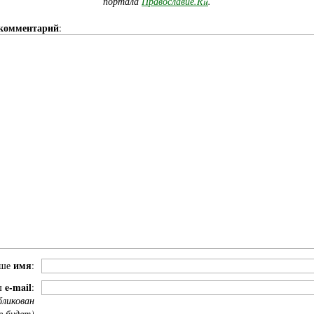
портала
Православие.Ru
.
комментарий
:
имя
аше
:
e-mail
ш
:
бликован
е будет)