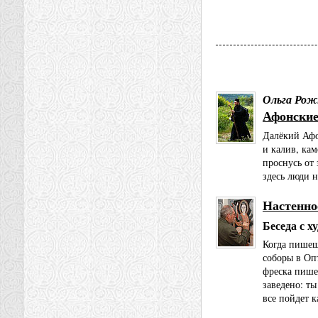
Ольга Рож
Афонские
Далёкий Афо
и калив, ка
проснусь от
здесь люди н
Настенно
Беседа с 
Когда пишешь
соборы в Оп
фреска пишет
заведено: ты
все пойдет к