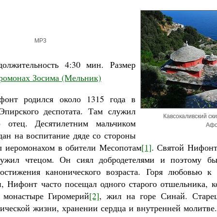
MP3
должительность
4:30 мин.
Размер
ромонах Зосима (Мельник)
фонт родился около 1315 года в
Эпирского деспотата. Там служил
Кавсокаливский ски
о отец. Десятилетним мальчиком
Аф
ан на воспитание дяде со стороны
л иеромонахом в обители Месопотам
[1]
. Святой Нифонт
ужил чтецом. Он сиял добродетелями и поэтому б
остижения канонического возраста. Горя любовью к
, Нифонт часто посещал одного старого отшельника, к
в монастыре Гиромерий
[2]
, жил на горе Синай. Старе
ической жизни, хранении сердца и внутренней молитве