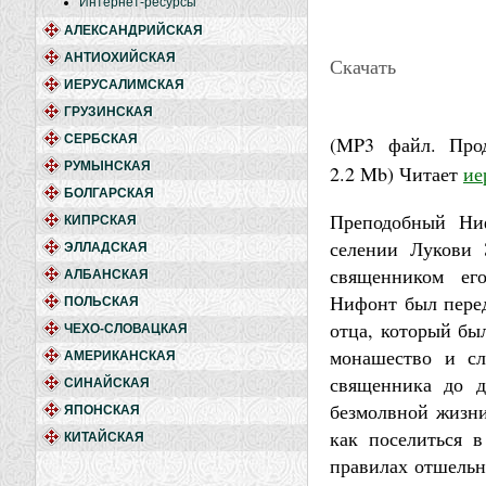
Интернет-ресурсы
АЛЕКСАНДРИЙСКАЯ
АНТИОХИЙСКАЯ
Скачать
ИЕРУСАЛИМСКАЯ
ГРУЗИНСКАЯ
СЕРБСКАЯ
(MP3 файл. Про
РУМЫНСКАЯ
2.2 Mb
)
Читает
ие
БОЛГАРСКАЯ
Преподобный Ни
КИПРСКАЯ
селении Лукови 
ЭЛЛАДСКАЯ
священником ег
АЛБАНСКАЯ
Нифонт был перед
ПОЛЬСКАЯ
отца, который бы
ЧЕХО-СЛОВАЦКАЯ
монашество и сл
АМЕРИКАНСКАЯ
священника до д
СИНАЙСКАЯ
безмолвной жизни
ЯПОНСКАЯ
как поселиться 
КИТАЙСКАЯ
правилах отшельн