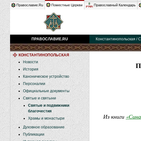
8
Православие.Ru
Поместные Церкви
Православный Календарь
Р°РІРі
ПРАВОСЛАВИЕ.RU
Константинопольская / С
КОНСТАНТИНОПОЛЬСКАЯ
Новости
История
Каноническое устройство
Персоналии
Официальные документы
Святые и святыни
Святые и подвижники
благочестия
Из книги
«Сина
Храмы и монастыри
Духовное образование
Публикации