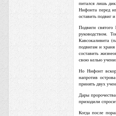
питался лишь дик
Нифонта перед иг
оставить подвиг и
Подвиги святого
руководством. Т
Кавсокаливита (п
подвигам и храня
составить жизнео
свою келью учени
Но Нифонт вскор
напротив острова
принять двух учен
Дары пророчества
приходили спроси
Когда после пора