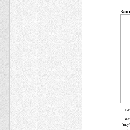
Ваш
В
Ва
(опу
н