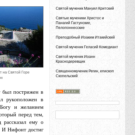
Святой мученик Мануил Критский
Святые мученики Христос и
Панагий Гастунские,
Пелопоннесские
Преподобный Иоаким Итакийский
Святой мученик Геласий Комедиант
Святой мученик Иоанн
Краснодеревщик
Священномученик Регин, епископ
т на Святой Горе
Скопельский
он
 был пострижен в
ыл рукоположен в
 Богу и желанием
оторый перед тем,
ц рассказал ему о
. И Нифонт достиг