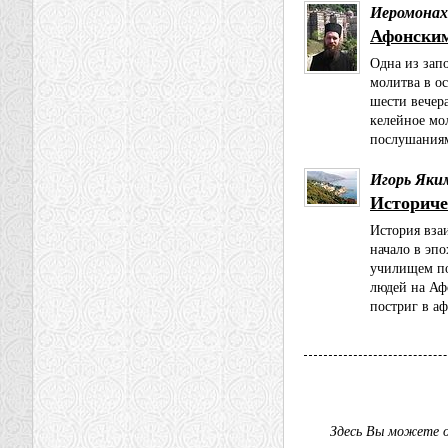
Иеромонах
Афонски
Одна из зап
молитва в о
шести вечера
келейное мол
послушаниям
Игорь Яки
Историче
История вза
начало в эпо
училищем по
людей на Аф
постриг в а
Здесь Вы можете о