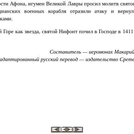
ости Афона, игумен Великой Лавры просил молитв святог
цианских военных корабля отразили атаку и верну
рками.
 Горе как звезда, святой Нифонт почил в Господе в 1411 
Составитель — иеромонах Макарий
адаптированный русский перевод — издательство Срет