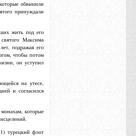
 которые обвинили
вятого принуждали
ших жить под его
 святого Максима
лет, подражая его
огом, чтобы потом
жизни, он уступил
ющейся на утесе,
дней и согласился
 монахам, которые
 исцелений.
71) турецкий флот