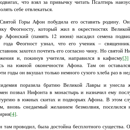
подвигах, что взял за привычку читать Псалтирь наизус
олять себе отвлекаться.
 Святой Горы Афон побудила его оставить родину. Он
ику Феогносту, который жил в окрестностях Великой
р Афонский (память 12 июня) насадил семена подви
и года Феогност узнал, что его ученик – священник
ставник захотел почтить его согласно чину. Но святой Н
ажения и, покинув учителя, направился в кафисму
[3]
ась на южной оконечности Афона. Там он оставалс
эти годы он вкушал только немного сухого хлеба раз в не
пидемия поразила братию Великой Лавры и унесла 
мен позвал Нифонта в монастырь и назначил ему пос
тургию в южных скитах и подворьях Афона. В этом сл
ем, вновь снедаемый желанием безмолвия, поселился
ирия
[4]
.
н там проводил, была достойна бесплотного существа. О