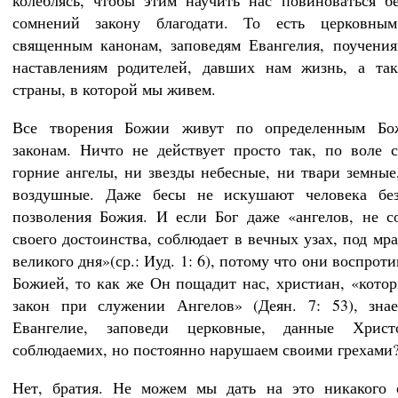
колеблясь, чтобы этим научить нас повиноваться б
сомнений закону благодати. То есть церковным
священным канонам, заповедям Евангелия, поучени
наставлениям родителей, давших нам жизнь, а так
страны, в которой мы живем.
Все творения Божии живут по определенным Бо
законам. Ничто не действует просто так, по воле 
горние ангелы, ни звезды небесные, ни твари земные
воздушные. Даже бесы не искушают человека бе
позволения Божия. И если Бог даже «ангелов, не 
своего достоинства, соблюдает в вечных узах, под мр
великого дня»(ср.: Иуд. 1: 6), потому что они воспрот
Божией, то как же Он пощадит нас, христиан, «кото
закон при служении Ангелов» (Деян. 7: 53), знае
Евангелие, заповеди церковные, данные Хрис
соблюдаемих, но постоянно нарушаем своими грехами
Нет, братия. Не можем мы дать на это никакого 