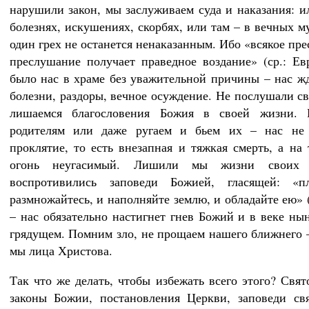
нарушили закон, мы заслуживаем суда и наказания: ил
болезнях, искушениях, скорбях, или там – в вечных м
один грех не останется ненаказанным. Ибо «всякое пр
преслушание получает праведное воздание» (ср.: Евр
было нас в храме без уважительной причины – нас ж
болезни, раздоры, вечное осуждение. Не послушали с
лишаемся благословения Божия в своей жизни. 
родителям или даже ругаем и бьем их – нас не
проклятие, то есть внезапная и тяжкая смерть, а на 
огонь неугасимый. Лишили мы жизни своих м
воспротивились заповеди Божией, гласящей: «п
размножайтесь, и наполняйте землю, и обладайте ею» (
– нас обязательно настигнет гнев Божий и в веке ны
грядущем. Помним зло, не прощаем нашего ближнего 
мы лица Христова.
Так что же делать, чтобы избежать всего этого? Свят
законы Божии, постановления Церкви, заповеди св