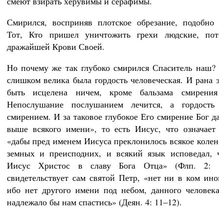
смеют взирать херувимы и серафимы.
Смирился, восприняв плотское обрезание, подобно
Тот, Кто пришел уничтожить грехи людские, по
дражайшей Крови Своей.
Но почему же так глубоко смирился Спаситель наш?
слишком велика была гордость человеческая. И рана э
быть исцелена ничем, кроме бальзама смирения
Непослушание послушанием лечится, а гордость 
смирением. И за таковое глубокое Его смирение Бог д
выше всякого имени», то есть Иисус, что означае
«дабы пред именем Иисуса преклонилось всякое колен
земных и преисподних, и всякий язык исповедал, 
Иисус Христос в славу Бога Отца» (Флп. 2: 
свидетельствует сам святой Петр, «нет ни в ком ино
ибо нет другого имени под небом, данного человек
надлежало бы нам спастись» (Деян. 4: 11–12).