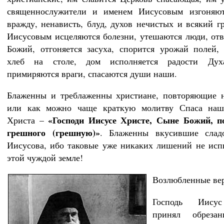
священнослужители и именем Иисусовым изгоняю
вражду, ненависть, блуд, духов нечистых и всякий г
Иисусовым исцеляются болезни, утешаются люди, отв
Божий, отгоняется засуха, спорится урожай полей,
хлеб на столе, дом исполняется радости Дух
примиряются враги, спасаются души наши.
Блаженны и треблаженны христиане, повторяющие н
или как можно чаще краткую молитву Спаса наш
«Господи Иисусе Христе, Сыне Божий, п
Христа –
грешного (грешную)»
. Блаженны вкусившие слад
Иисусова, ибо таковые уже никаких лишений не ис
этой чуждой земле!
Возлюбленные ве
Господь Иису
принял обреза