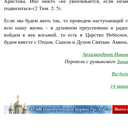
Христова. Ибо никто «не увенчивается, если неза
подвизаться»(2 Тим. 2: 5).
Если мы будем жить так, то проведем наступающий г
всю нашу жизнь – в духовном преуспеянии и радос
войдем в век восьмой, то есть в Царство Небесное,
будем вместе с Отцом, Сыном и Духом Святым. Аминь
Архимандрит Иакин
Перевела с румынского
Зина
Razboin
14 янва