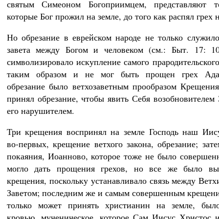
святым Симеоном Богоприимцем, представляют т
которые Бог прожил на земле, до того как распял грех 
Но обрезание в еврейском народе не только служил
завета между Богом и человеком (см.: Быт. 17: 1
символизировало искупление самого прародительского 
таким образом и не мог быть прощен грех Ада
обрезание было ветхозаветным прообразом Крещения
принял обрезание, чтобы явить Себя возобновителем З
его нарушителем.
Три крещения воспринял на земле Господь наш Иис
во-первых, крещение ветхого закона, обрезание; зат
покаяния, Иоанново, которое тоже не было совершен
могло дать прощения грехов, но все же было вы
крещения, поскольку устанавливало связь между Вет
Заветом; последним же и самым совершенным крещени
только может принять христианин на земле, был
кровью, мученическое, которое Сам Иисус Христос 