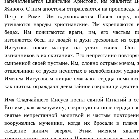
запечатлевается Евангелие Христово, им хвалится Ц
Живого. С ним апостолы отправляются на проповедь. 
Петр в Риме. Им вдохновляется Павел перед к
утешаются народы христианские. Им укрепляются 
бедах. Им пожигаются враги, им, его частым по
изгоняются бесы из людей и духи греховные из сер
Иисусово носят матери на устах своих. Оно 
изгнанников в их скитаниях. Его непрестанно повторя
смиренной своей пустыне. Им, словно острым мечом,
отшельники от духов нечистых в излюбленном уедин
Именем Иисусовым нищие смягчают сердца немилосе
как щитом, ограждают девы тайное сокровище девства 
Имя Сладчайшего Иисуса носил святой Игнатий в се
Его имя, как жемчужину, сокрытую на поле сердца сво
святые непрестанной молитвой и частым повторени
вооружались мученики, когда их бросали в пламя
съедение диким зверям. Этим именем хвалят
христианские, им славится Церковь спасающая, им 