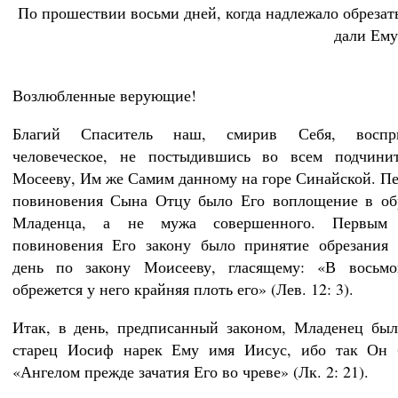
По прошествии восьми дней, когда надлежало обрезат
дали Ему
Возлюбленные верующие!
Благий Спаситель наш, смирив Себя, воспр
человеческое, не постыдившись во всем подчинит
Мосееву, Им же Самим данному на горе Синайской. П
повиновения Сына Отцу было Его воплощение в обр
Младенца, а не мужа совершенного. Первым
повиновения Его закону было принятие обрезания 
день по закону Моисееву, гласящему: «В восьм
обрежется у него крайняя плоть его» (Лев. 12: 3).
Итак, в день, предписанный законом, Младенец был
старец Иосиф нарек Ему имя Иисус, ибо так Он 
«Ангелом прежде зачатия Его во чреве» (Лк. 2: 21).