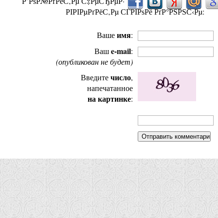
Р’РѕР№РґРёС‚Рµ С‡РµСЂРµР·
РІРІРµРґРёС‚Рµ СЃРІРѕРё РґР°РЅРЅС‹Рµ:
имя
Ваше
:
e-mail
Ваш
:
(опубликован не будет)
число
Введите
,
напечатанное
на картинке
: