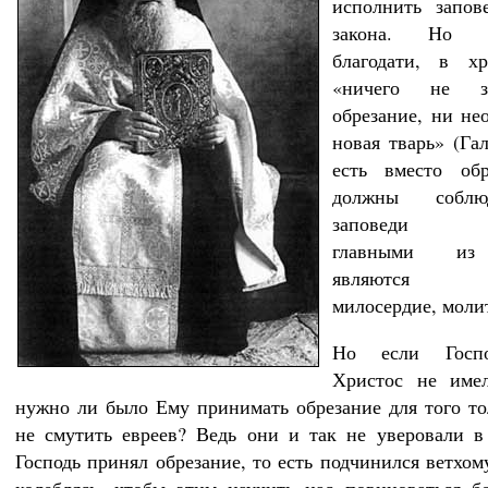
исполнить запов
закона. Но 
благодати, в хр
«ничего не з
обрезание, ни нео
новая тварь» (Гал
есть вместо об
должны соблю
заповеди Ев
главными из
являются 
милосердие, молит
Но если Госп
Христос не имел
нужно ли было Ему принимать обрезание для того то
не смутить евреев? Ведь они и так не уверовали в
Господь принял обрезание, то есть подчинился ветхом