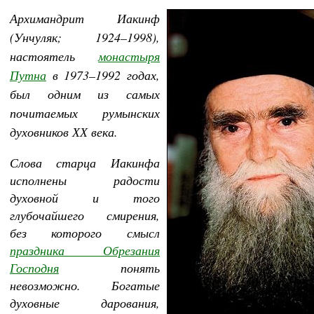
Архимандрит Иакинф
(Унчуляк; 1924–1998),
настоятель
монастыря
Путна
в 1973–1992 годах,
был одним из самых
почитаемых румынских
духовников ХХ века.
Слова старца Иакинфа
исполнены радости
духовной и того
глубочайшего смирения,
без которого смысл
праздника Обрезания
Господня
понять
невозможно. Богатые
духовные дарования,