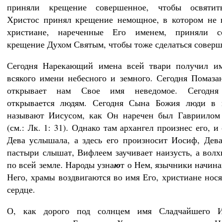
приняли крещение совершенное, чтобы освятит
Христос принял крещение немощное, в котором не 
христиане, нареченные Его именем, приняли с
крещение Духом Святым, чтобы тоже сделаться совер
Сегодня Нарекающий имена всей твари получил и
всякого имени небесного и земного. Сегодня Помаз
открывает нам Свое имя неведомое. Сегодня
открывается людям. Сегодня Сына Божия люди в 
называют Иисусом, как Он наречен был Гавриилом 
(см.: Лк. 1: 31). Однако там архангел произнес его, и
Дева услышала, а здесь его произносит Иосиф, Дева
пастыри слышат, Вифлеем заучивает наизусть, а волх
по всей земле. Народы узна
ю
т о Нем, язычники начина
Него, храмы воздвигаются во имя Его, христиане нося
сердце.
О, как дорого под солнцем имя Сладчайшего 