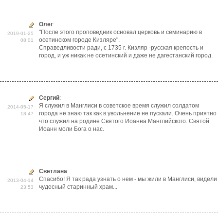
Олег
:
"После этого проповедник основал церковь и семинарию в
2019-01-25
осетинском городе Кизляре".
08:01
Справедливости ради, с 1735 г. Кизляр -русская крепость и
город, и уж никак не осетинский и даже не дагестанский город.
Сергий
:
Я служил в Манглиси в советское время служил солдатом
2014-05-17
города не знаю так как в увольнение не пускали. Очень приятно
18:47
что служил на родине Святого Иоанна Манглийского. Святой
Иоанн моли Бога о нас.
Светлана
:
Спасибо! Я так рада узнать о нем - мы жили в Манглиси, видели
2013-04-14
чудесный старинный храм...
23:53