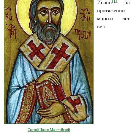
[1]
Иоанн
на
протяжении
многих лет
вел
Святой Иоанн Манглийский