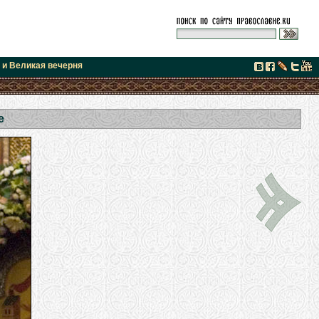
я и Великая вечерня
е