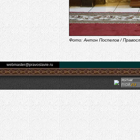
Фото: Антон Поспелов / Правос
webmaster@pravoslavie.ru