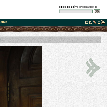
дение
е