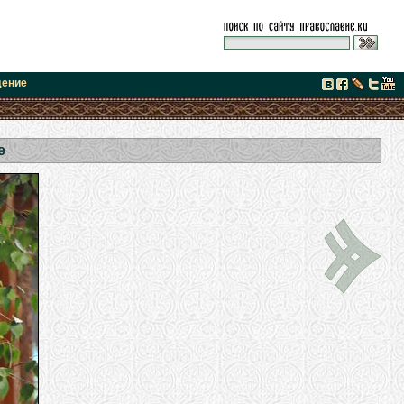
дение
е