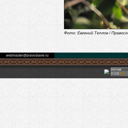
Фото: Евгений Теплов / Правосл
webmaster@pravoslavie.ru