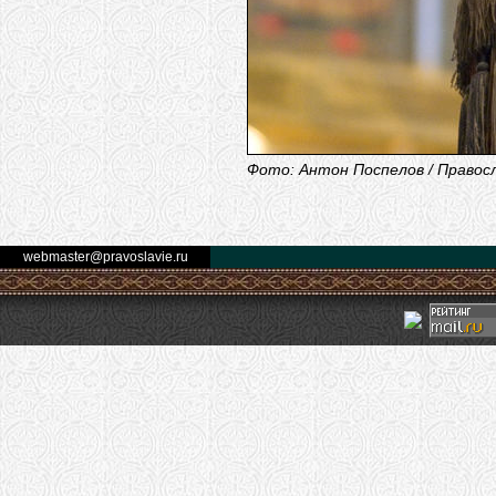
Фото: Антон Поспелов / Правос
webmaster@pravoslavie.ru