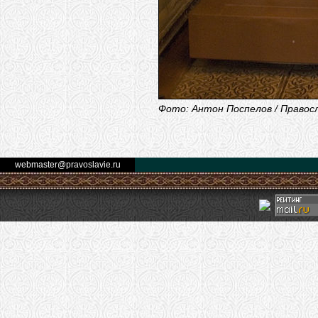
Фото: Антон Поспелов / Правос
webmaster@pravoslavie.ru