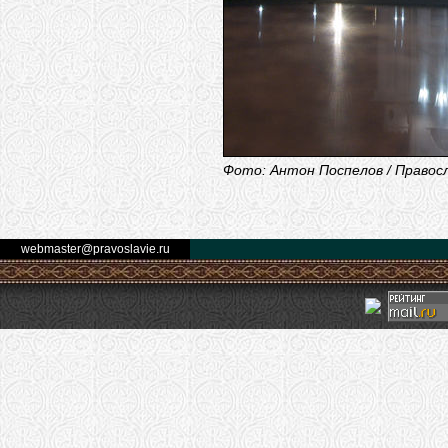
Фото: Антон Поспелов / Правос
webmaster@pravoslavie.ru