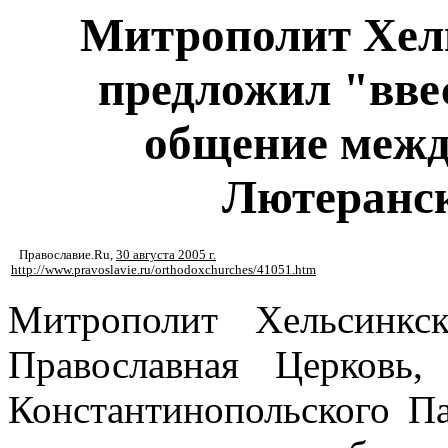
Митрополит Хел
предложил "вве
общение межд
Лютеранс
Православие.Ru
,
30 августа 2005 г.
http://www.pravoslavie.ru/orthodoxchurches/41051.htm
Митрополит Хельсинкс
Православная Церковь
Константинопольского Па