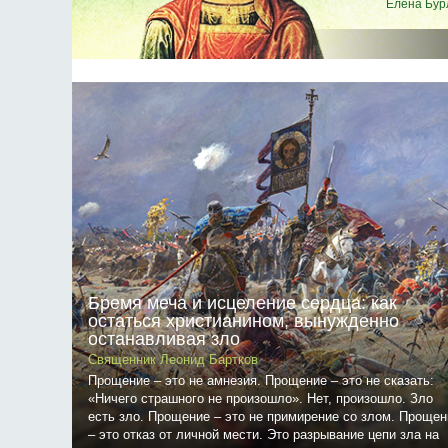
Елена Бур
Бремя меча и исцеление сердца: как
остаться христианином, вынужденно
останавливая зло
Священник Леонид Бартков
Прощение – это не амнезия. Прощение – это не сказать:
«Ничего страшного не произошло». Нет, произошло. Зло
есть зло. Прощение – это не примирение со злом. Прощен
– это отказ от личной мести. Это разрывание цепи зла на