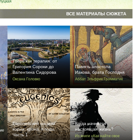
луцкая
ВСЕ МАТЕРИАЛЫ CЮЖЕТА
Тверь как терапия: от
Григория Сороки до
Память апостола
Валентина Сидорова
Иакова, брата Господня
Оксана Головко
Аббат Эльфрик Грамматик
Европейский нацизм:
Когда начнется
корни, крона, плоды.
настоящая жизнь?
ие
Часть 1
Из книги «Как найти свое