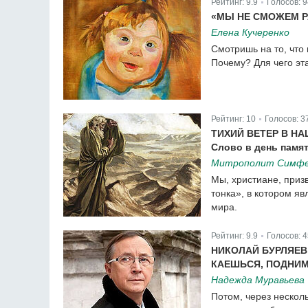
Рейтинг:
9.9
Голосов:
9
|
«МЫ НЕ СМОЖЕМ Р
Елена Кучеренко
Смотришь на то, что
Почему? Для чего эта
Рейтинг:
9.9
Голосов:
940
|
Рейтинг:
10
Голосов:
3
|
ТИХИЙ ВЕТЕР В Н
Слово в день памя
Митрополит Симфер
Мы, христиане, приз
тонка», в котором яв
мира.
Рейтинг:
10
Голосов:
375
|
Рейтинг:
9.9
Голосов:
4
|
НИКОЛАЙ БУРЛЯЕВ:
КАЕШЬСЯ, ПОДНИ
Надежда Муравьева
Потом, через несколь