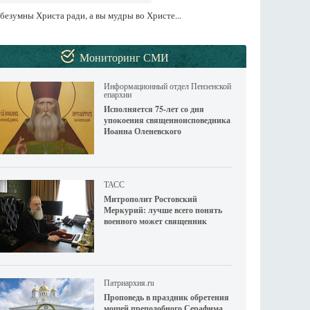
безумны Христа ради, а вы мудры во Христе...
Мониторинг СМИ
Информационный отдел Пензенской
епархии
Исполняется 75-лет со дня
упокоения священноисповедника
Иоанна Оленевского
ТАСС
Митрополит Ростовский
Меркурий: лучше всего понять
военного может священник
Патриархия.ru
Проповедь в праздник обретения
мощей преподобного Серафима