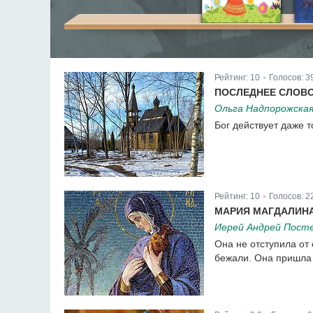
Рейтинг:
10
Голосов:
3
|
ПОСЛЕДНЕЕ СЛОВО
Ольга Надпорожска
Бог действует даже т
Рейтинг:
10
Голосов:
398
|
Рейтинг:
10
Голосов:
2
|
МАРИЯ МАГДАЛИНА
Иерей Андрей Пост
Она не отступила от 
бежали. Она пришла к
Рейтинг:
10
Голосов:
229
|