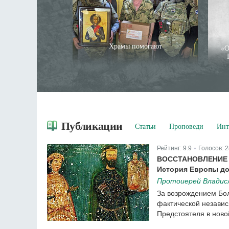
Храмы помогают
«О
Публикации
Статьи
Проповеди
Инт
Рейтинг:
9.9
Голосов:
2
|
ВОССТАНОВЛЕНИЕ 
История Европы до
Протоиерей Владис
За возрождением Бол
фактической независ
Предстоятеля в ново
Рейтинг:
9.9
Голосов:
28