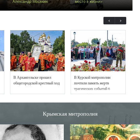
Александр Мосякин
место в жизни​»
‹
›
В Архангельске прошел
В Курской митрополии
Мо
общегородской крестный ход
почтили память жертв
ад
трагических событий 6
августа 2024 года
Крымская митрополия