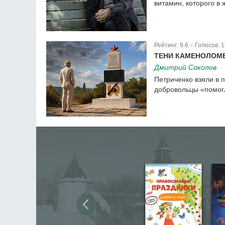
витамин, которого в ж
Рейтинг:
9.6
Голосов:
83
|
Рейтинг:
9.6
Голосов:
1
|
ТЕНИ КАМЕНОЛОМ
Дмитрий Соколов
Петриченко взяли в п
добровольцы «помогл
Рейтинг:
9.6
Голосов:
181
|