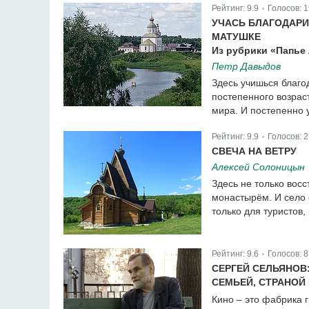
|
Рейтинг:
9.9
Голосов:
1
|
УЧАСЬ БЛАГОДАРИ
МАТУШКЕ
Из рубрики «Папье
Петр Давыдов
Здесь учишься благо
постепенного возрас
мира. И постепенно 
Рейтинг:
9.9
Голосов:
196
|
Рейтинг:
9.9
Голосов:
2
|
СВЕЧА НА ВЕТРУ
Алексей Солоницын
Здесь не только восс
монастырём. И село 
только для туристов,
Рейтинг:
9.9
Голосов:
212
|
Рейтинг:
9.6
Голосов:
8
|
СЕРГЕЙ СЕЛЬЯНОВ
СЕМЬЕЙ, СТРАНОЙ
Кино – это фабрика гр