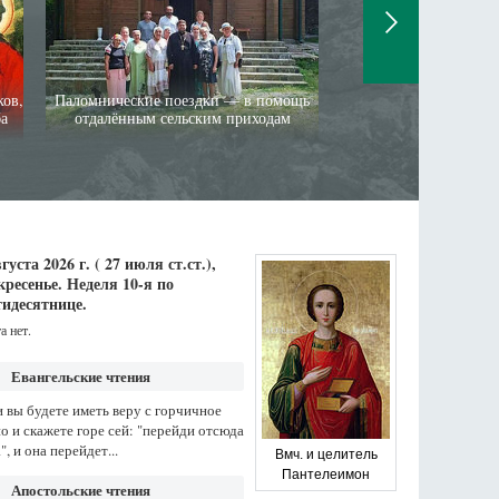
«Пока здесь звучат г
ков,
Паломнические поездки — в помощь
продолжае
ба
отдалённым сельским приходам
вгуста 2026 г. ( 27 июля ст.ст.),
кресенье.
Неделя 10-я по
идесятнице.
а нет.
Евангельские чтения
и вы будете иметь веру с горчичное
о и скажете горе сей: "перейди отсюда
", и она перейдет...
Вмч. и целитель
Пантелеимон
Апостольские чтения