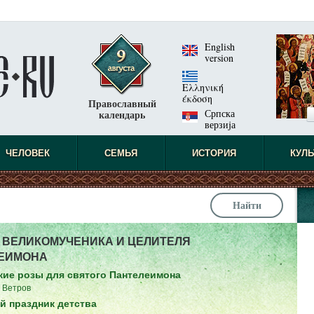
English
version
Ελληνική
έκδοση
Православный
Српска
календарь
верзиjа
ЧЕЛОВЕК
СЕМЬЯ
ИСТОРИЯ
КУЛЬ
 ВЕЛИКОМУЧЕНИКА И ЦЕЛИТЕЛЯ
ЕИМОНА
кие розы для святого Пантелеимона
 Ветров
 праздник детства