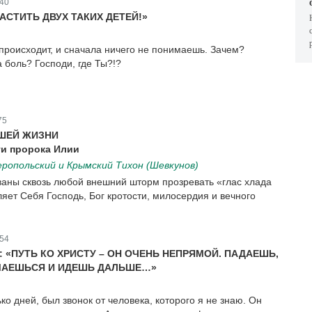
40
АСТИТЬ ДВУХ ТАКИХ ДЕТЕЙ!»
 происходит, и сначала ничего не понимаешь. Зачем?
 боль? Господи, где Ты?!?
75
АШЕЙ ЖИЗНИ
ти пророка Илии
опольский и Крымский Тихон (Шевкунов)
ваны сквозь любой внешний шторм прозревать «глас хлада
ляет Себя Господь, Бог кротости, милосердия и вечного
54
 «ПУТЬ КО ХРИСТУ – ОН ОЧЕНЬ НЕПРЯМОЙ. ПАДАЕШЬ,
МАЕШЬСЯ И ИДЕШЬ ДАЛЬШЕ…»
ко дней, был звонок от человека, которого я не знаю. Он