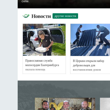
себе.
Новости
другие новости
Православная служба
В Церкви открыли набор
милосердия Екатеринбурга
добровольцев для
оказала помощь
восстановления домов
пострадавшим от наводнения
пострадавших мирных
в Свердловской области
жителей Донецка и Горловки