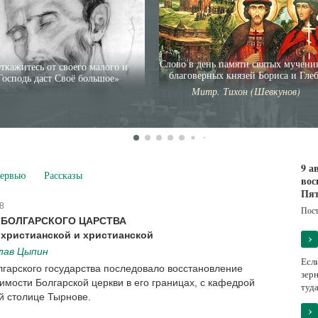
Слово в день памяти святых мучени
ткажитесь от своего малого и
благоверных князей Бориса и Гле
Господь даст Своё большое»
Митр. Тихон (Шевкунов)
9 а
ервью
Рассказы
вос
Пят
8
Пост
БОЛГАРСКОГО ЦАРСТВА
›
христианской и христианской
лав Цыпин
Есл
гарского государства последовало восстановление
зерн
имости Болгарской церкви в его границах, с кафедрой
туда
й столице Тырнове.
›