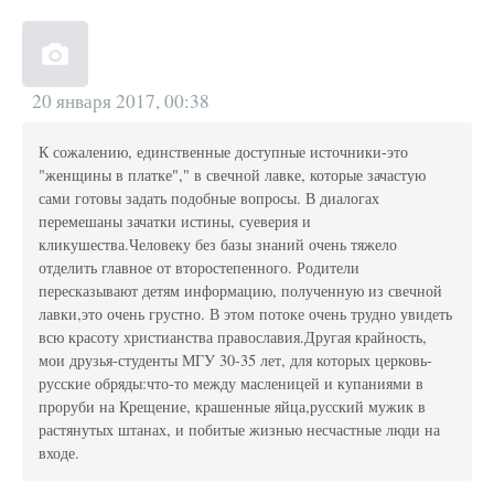
20 января 2017, 00:38
К сожалению, единственные доступные источники-это
"женщины в платке"," в свечной лавке, которые зачастую
сами готовы задать подобные вопросы. В диалогах
перемешаны зачатки истины, суеверия и
кликушества.Человеку без базы знаний очень тяжело
отделить главное от второстепенного. Родители
пересказывают детям информацию, полученную из свечной
лавки,это очень грустно. В этом потоке очень трудно увидеть
всю красоту христианства православия.Другая крайность,
мои друзья-студенты МГУ 30-35 лет, для которых церковь-
русские обряды:что-то между масленицей и купаниями в
проруби на Крещение, крашенные яйца,русский мужик в
растянутых штанах, и побитые жизнью несчастные люди на
входе.