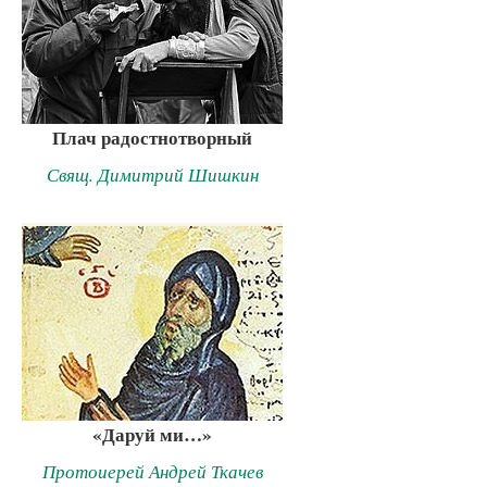
Плач радостнотворный
Свящ. Димитрий Шишкин
«Даруй ми…»
Протоиерей Андрей Ткачев