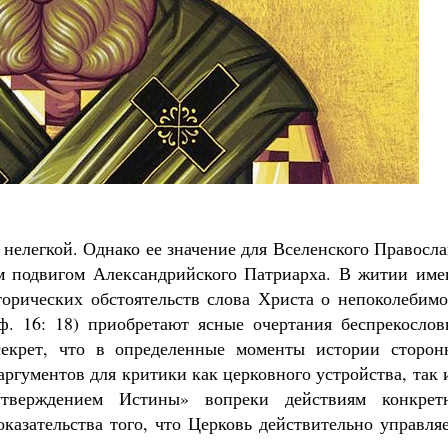
Великомученик Георгий Победоносец. Н
святого
Роман Котов
Как найти своё место в жизни
Кирилл Мурышев
нелегкой. Однако ее значение для Вселенского Правосл
м подвигом Александрийского Патриарха. В житии име
торических обстоятельств слова Христа о непоколебимо
ф. 16: 18) приобретают ясные очертания беспрекослов
екрет, что в определенные моменты истории сторон
ргументов для критики как церковного устройства, так 
утверждением Истины» вопреки действиям конкрет
оказательства того, что Церковь действительно управля