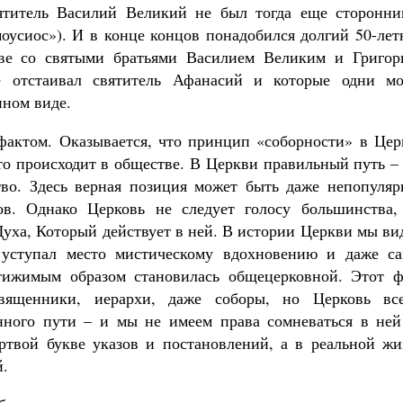
титель Василий Великий не был тогда еще сторонни
оусиос»). И в конце концов понадобился долгий 50-лет
аве со святыми братьями Василием Великим и Григор
е отстаивал святитель Афанасий и которые одни мо
нном виде.
фактом. Оказывается, что принцип «соборности» в Цер
это происходит в обществе. В Церкви правильный путь –
тво. Здесь верная позиция может быть даже непопуляр
ов. Однако Церковь не следует голосу большинства,
Духа, Который действует в ней. В истории Церкви мы в
 уступал место мистическому вдохновению и даже са
стижимым образом становилась общецерковной. Этот ф
вященники, иерархи, даже соборы, но Церковь все
нного пути – и мы не имеем права сомневаться в ней
ртвой букве указов и постановлений, а в реальной жи
й.