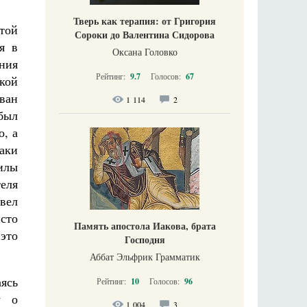
Тверь как терапия: от Григория
ятой
Сороки до Валентина Сидорова
я в
Оксана Головко
ения
Рейтинг:
9.7
Голосов:
67
кой
ван
1 114
2
 был
о, а
аки
илы
еля
овел
сто
Память апостола Иакова, брата
 это
Господня
Аббат Эльфрик Грамматик
аясь
Рейтинг:
10
Голосов:
96
у о
1 004
3