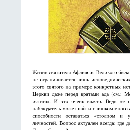
Разлуки не будет
Фредерика де Грааф
Жизнь святителя Афанасия Великого была 
не ограничивается лишь исповеднически
этого святого на примере конкретных ис
Церкви даже перед вратами ада (см.: М
истины. И это очень важно. Ведь не с
наблюдатель может найти слишком много а
способности оставаться «столпом и 
личностей. Вопрос актуален всегда: где д