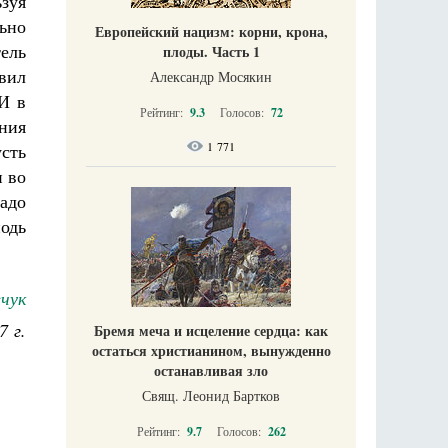
зуя
ьно
Европейский нацизм: корни, крона,
ель
плоды. Часть 1
авил
Александр Мосякин
И в
Рейтинг:
9.3
Голосов:
72
ния
1 771
усть
и во
тадо
подь
чук
7 г.
Бремя меча и исцеление сердца: как
остаться христианином, вынужденно
останавливая зло
Свящ. Леонид Бартков
Рейтинг:
9.7
Голосов:
262