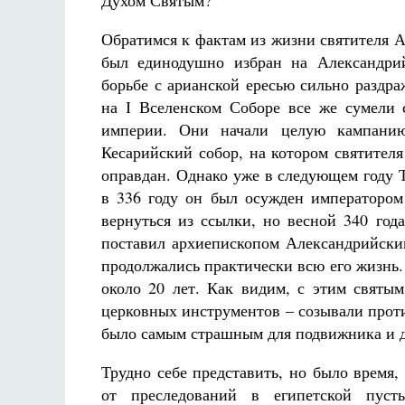
Духом Святым?
Обратимся к фактам из жизни святителя Аф
был единодушно избран на Александрий
борьбе с арианской ересью сильно раздр
на І Вселенском Соборе все же сумели 
империи. Они начали целую кампанию
Кесарийский собор, на котором святителя
оправдан. Однако уже в следующем году 
в 336 году он был осужден императором 
вернуться из ссылки, но весной 340 го
поставил архиепископом Александрийским
продолжались практически всю его жизнь. 
около 20 лет. Как видим, с этим свят
церковных инструментов – созывали проти
было самым страшным для подвижника и д
Трудно себе представить, но было время,
от преследований в египетской пуст