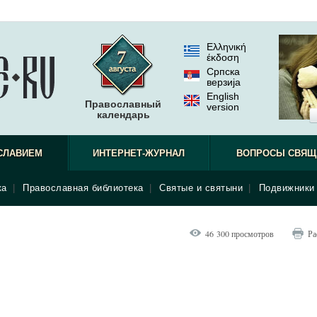
Ελληνική
έκδοση
Српска
верзиjа
English
Православный
version
календарь
СЛАВИЕМ
ИНТЕРНЕТ-ЖУРНАЛ
ВОПРОСЫ СВЯЩ
ка
|
Православная библиотека
|
Святые и святыни
|
Подвижники 
46 300 просмотров
Ра