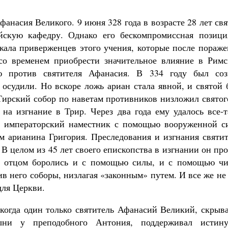
анасия Великого. 9 июня 328 года в возрасте 28 лет св
скую кафедру. Однако его бескомпромиссная позици
ажала приверженцев этого учения, которые после пораж
со временем приобрести значительное влияние в Римс
 против святителя Афанасия. В 334 году был соз
 осудили. Но вскоре ложь ариан стала явной, и святой
Тирский собор по наветам противников низложил святог
на изгнание в Трир. Через два года ему удалось все-т
да императорский наместник с помощью вооруженной с
 арианина Григория. Преследования и изгнания святит
В целом из 45 лет своего епископства в изгнании он пр
ым отцом боролись и с помощью силы, и с помощью чи
в него соборы, низлагая «законным» путем. И все же не
ля Церкви.
 когда один только святитель Афанасий Великий, скрыв
ыни у преподобного Антония, поддерживал истин