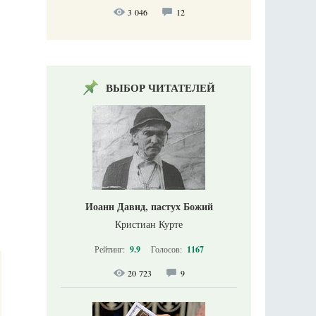
3 046
12
ВЫБОР ЧИТАТЕЛЕЙ
Иоанн Давид, пастух Божий
Кристиан Курте
Рейтинг:
9.9
Голосов:
1167
20 723
9