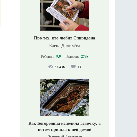
Про тех, кто любит Спиридона
Елена Долгачёва
Рейтинг:
9.9
Голосов:
2798
37 436
13
Как Богородица исцелила девочку, а
потом пришла к ней домой
Дмитрий Злодорев