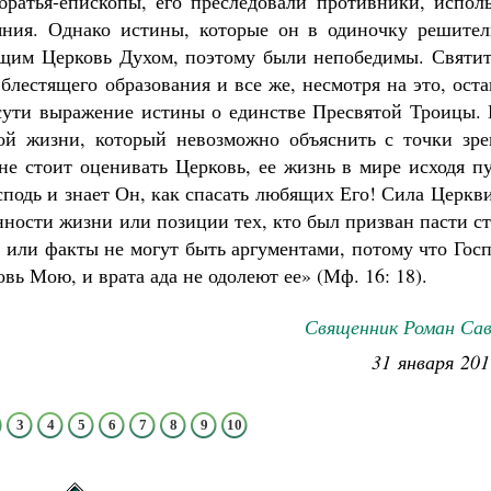
ратья-епископы, его преследовали противники, исполь
яния. Однако истины, которые он в одиночку решител
ющим Церковь Духом, поэтому были непобедимы. Святит
лестящего образования и все же, несмотря на это, ост
 сути выражение истины о единстве Пресвятой Троицы. 
ной жизни, который невозможно объяснить с точки зре
не стоит оценивать Церковь, ее жизнь в мире исходя п
подь и знает Он, как спасать любящих Его! Сила Церкв
нности жизни или позиции тех, кто был призван пасти с
а или факты не могут быть аргументами, потому что Гос
вь Мою, и врата ада не одолеют ее» (Мф. 16: 18).
Священник Роман Сав
31 января 201
3
4
5
6
7
8
9
10