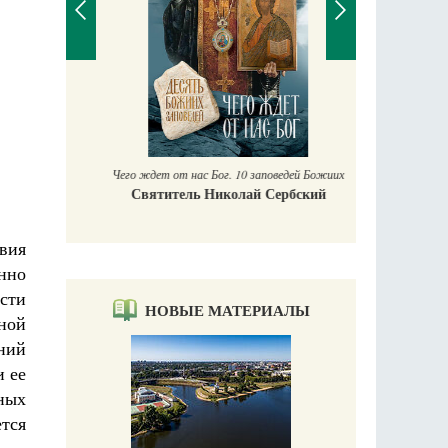
П
Е
аучись у
Чего ждет от нас Бог. 10 заповедей Божиих
Святитель Николай Сербский
авия
нно
сти
НОВЫЕ МАТЕРИАЛЫ
ной
ний
и ее
ных
ется