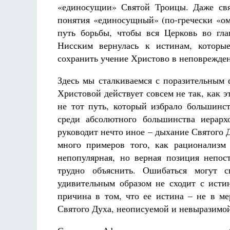
«единосущии» Святой Троицы. Даже свя
понятия «единосущный» (по-гречески «ом
путь борьбы, чтобы вся Церковь во гл
Нисским вернулась к истинам, которы
сохранить учение Христово в неповрежде
Здесь мы сталкиваемся с поразительным 
Христовой действует совсем не так, как 
не тот путь, который избрало большинс
среди абсолютного большинства иерарх
руководит нечто иное – дыхание Святого 
много примеров того, как рационализм
непопулярная, но верная позиция непо
трудно объяснить. Ошибаться могут с
удивительным образом не сходит с исти
причина в том, что ее истина – не в ме
Святого Духа, неописуемой и невыразимо