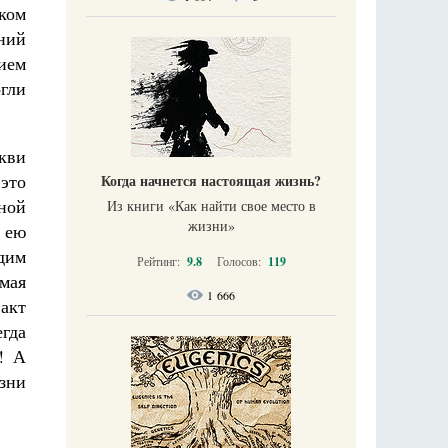
ком
ний
ием
гли
кви
 это
Когда начнется настоящая жизнь?
ной
Из книги «Как найти свое место в
жизни​»
 ею
идим
Рейтинг:
9.8
Голосов:
119
мая
1 666
акт
гда
! А
зни