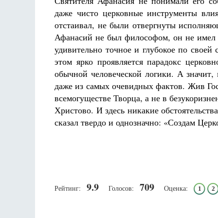
Святителя Афанасия не понимали его соб
даже чисто церковные инструменты вли
отстаивал, не были отвергнуты исполня
Афанасий не был философом, он не имел б
удивительно точное и глубокое по своей
этом ярко проявляется парадокс церков
обычной человеческой логики. А значит, 
даже из самых очевидных фактов. Жив Гос
всемогуществе Творца, а не в безукоризне
Христово. И здесь никакие обстоятельств
сказал твердо и однозначно: «Создам Церко
9.9
709
Рейтинг:
Голосов:
Оценка:
1
2