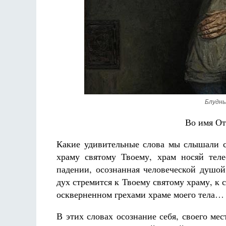
Блудны
Во имя От
Какие удивительные слова мы слышали с
храму святому Твоему, храм носяй тел
падении, осознанная человеческой душой
дух стремится к Твоему святому храму, к 
оскверненном грехами храме моего тела…
В этих словах осознание себя, своего мес