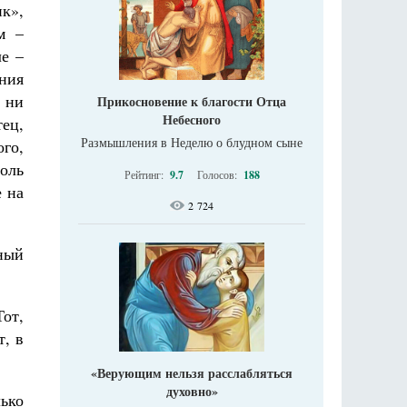
к»,
м –
ле –
ния
й ни
Прикосновение к благости Отца
Небесного
тец,
Размышления в Неделю о блудном сыне
ого,
воль
Рейтинг:
9.7
Голосов:
188
е на
2 724
ный
Тот,
т, в
«Верующим нельзя расслабляться
духовно»
ько