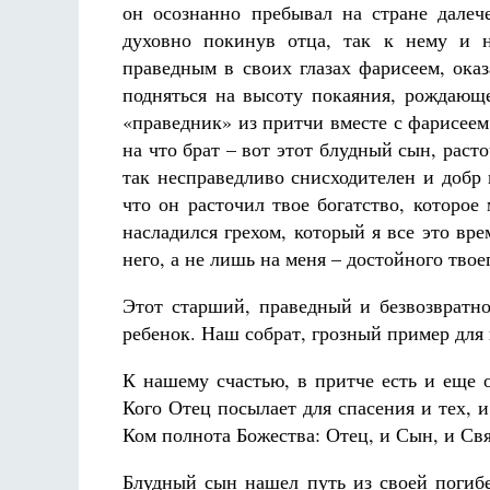
он осознанно пребывал на стране далече
духовно покинув отца, так к нему и 
праведным в своих глазах фарисеем, оказ
подняться на высоту покаяния, рождающ
«праведник» из притчи вместе с фарисеем 
на что брат – вот этот блудный сын, рас
так несправедливо снисходителен и добр
что он расточил твое богатство, которое
насладился грехом, который я все это в
него, а не лишь на меня – достойного тво
Этот старший, праведный и безвозвратн
ребенок. Наш собрат, грозный пример для 
К нашему счастью, в притче есть и еще 
Кого Отец посылает для спасения и тех, и
Ком полнота Божества: Отец, и Сын, и Свя
Блудный сын нашел путь из своей погибе