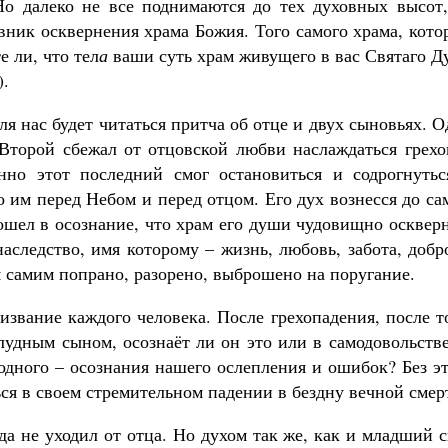
Но далеко не все поднимаются до тех духовных высот,
вник осквернения храма Божия. Того самого храма, кот
е ли, что тел
а
ваши суть храм живущего в вас Святаго Д
).
я нас будет читаться притча об отце и двух сыновьях. 
Второй сбежал от отцовской любви наслаждаться грехо
нно этот последний смог остановиться и содрогнутьс
 им перед Небом и перед отцом. Его дух вознесся до с
вошел в осознание, что храм его души чудовищно осквер
аследство, имя которому – жизнь, любовь, забота, добр
м самим попрано, разорено, выброшено на поругание.
извание каждого человека. После грехопадения, после т
лудным сыном, осознаёт ли он это или в самодовольств
 одного – осознания нашего ослепления и ошибок? Без э
ся в своем стремительном падении в бездну вечной смер
а не уходил от отца. Но духом так же, как и младший 