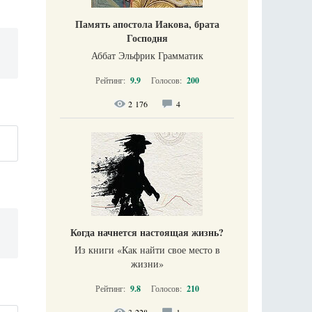
Память апостола Иакова, брата
Господня
Аббат Эльфрик Грамматик
Рейтинг:
9.9
Голосов:
200
2 176
4
Когда начнется настоящая жизнь?
Из книги «Как найти свое место в
жизни​»
Рейтинг:
9.8
Голосов:
210