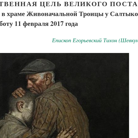
ТВЕННАЯ ЦЕЛЬ ВЕЛИКОГО ПОСТ
и в храме Живоначальной Троицы у Салтыко
боту 11 февраля 2017 года
Епископ Егорьевский Тихон (Шевку
Великомученик Георгий Победоносец. Н
святого
Роман Котов
Как найти своё место в жизни
Кирилл Мурышев