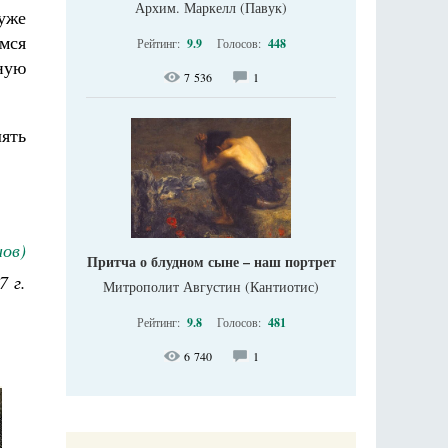
Архим. Маркелл (Павук)
хуже
емся
Рейтинг:
9.9
Голосов:
448
ную
7 536
1
лять
нов)
Притча о блудном сыне – наш портрет
7 г.
Митрополит Августин (Кантиотис)
Рейтинг:
9.8
Голосов:
481
6 740
1