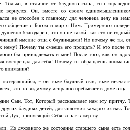
. Только, в отличие от блудного сына, сын-«праведни
не вернулся. Он, вместе со своим единомышленнико
ался не способен к главному для человека делу на зем
его общение с Богом и мир с Ним. Примерного поведе
душевно благодарен, что он не такой, как его не годны
точивший имение отца с блудницами! Но почему же ты, о
 к нему? Почему ты смеешь его прощать? И это после т
 могло бы принадлежать и мне! После того, как он вдо
ремя воспрещал для себя! Почему ты обращаешь внимани
его внимания?
о потерявшийся, – он тоже блудный сын, тоже несчаст
всех, кто по видимому исправно пребывает в доме отца.
один Сын. Тот, Который рассказывает нам эту притчу. 
 других блудных детей, для спасения каждого из нас. То
той Дух, приносящий Себя за нас в жертву.
ли. Из духовного же состояния старшего сына есть тол