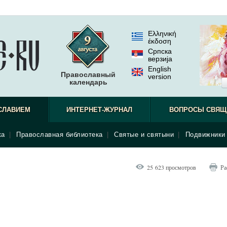
Ελληνική
έκδοση
Српска
верзиjа
English
Православный
version
календарь
СЛАВИЕМ
ИНТЕРНЕТ-ЖУРНАЛ
ВОПРОСЫ СВЯЩ
ка
|
Православная библиотека
|
Святые и святыни
|
Подвижники 
25 623 просмотров
Ра