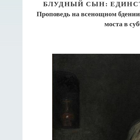
БЛУДНЫЙ СЫН: ЕДИНС
Проповедь на всенощном бдени
моста в суб
Разлуки не будет
Фредерика де Грааф