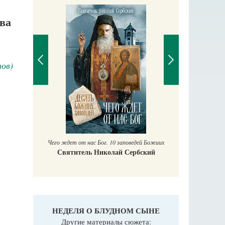
А
ва
нов)
П
Е
аучись у
Чего ждет от нас Бог. 10 заповедей Божиих
Святитель Николай Сербский
НЕДЕЛЯ О БЛУДНОМ СЫНЕ
Другие материалы сюжета: