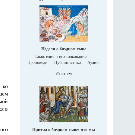
Неделя о блудном сыне
Евангелие и его толкование —
Проповеди — Публицистика — Аудио.
83 129
 ко
шем
мой
ся в
дого
Притча о блудном сыне: что мы