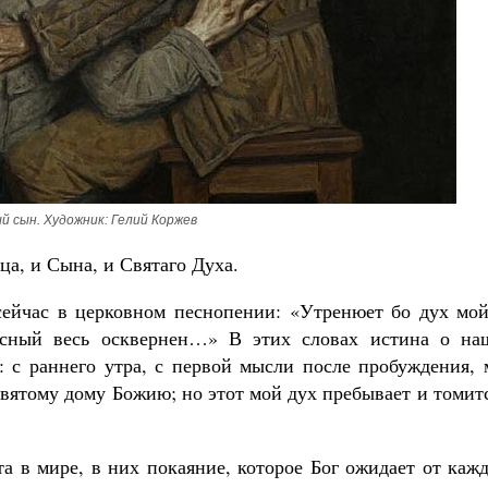
й сын. Художник: Гелий Коржев
ца, и Сына, и Святаго Духа.
ейчас в церковном песнопении: «Утренюет бо дух мой
есный весь осквернен…» В этих словах истина о на
: с раннего утра, с первой мысли после пробуждения, 
святому дому Божию; но этот мой дух пребывает и томит
та в мире, в них покаяние, которое Бог ожидает от каж