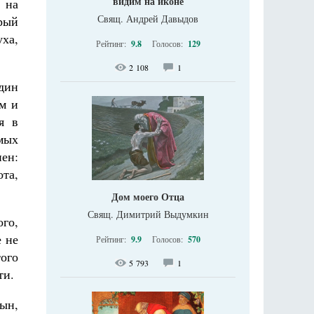
видим на иконе
 на
Свящ. Андрей Давыдов
орый
уха,
Рейтинг:
9.8
Голосов:
129
2 108
1
Один
м и
я в
амых
нен:
ота,
Дом моего Отца
Свящ. Димитрий Выдумкин
ого,
е не
Рейтинг:
9.9
Голосов:
570
того
5 793
1
ти.
сын,