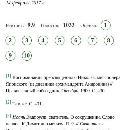
14 февраля 2017 г.
9.9
1033
1
Рейтинг:
Голосов:
Оценка:
2
3
4
5
6
7
8
9
10
[1]
Воспоминания преосвященного Николая, миссионера
Японского (из дневника архимандрита Андроника) //
Православный собеседник. Октябрь, 1900. С. 430.
[2]
Там же. С. 431.
[3]
Иоанн Златоуст
, святитель. О сокрушении. Слово
первое. К Димитрию монаху. П. 9. //
Святитель