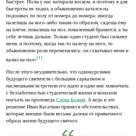
быстрее. Полы у нас натирали воском, и поэтому я для
быстроты не ходил, а обыкновенно катался на
подошвах по полу от номера до номера; иногда
налетишь на кого-либо таким-то образом, сядешь ему
на плечи, повалишь на пол, поваленный бранится, а ты
себе летишь дальше. Только один студент был сильнее
меня, и поэтому, когда так-то налечу на него, то
обыкновенно роли переменялись: он схватывал меня и
[1]
валил на пол»
.
После этого неудивительно, что однокурсники
будущего святителя с большим сарказмом и
насмешками встретили его идею в один миг покончить
с беззаботностью студенческой жизни и монахом
поехать на проповедь
Слова Божия
. А ведь и это
решение Иван Касаткин принял в обстоятельствах,
которые внешне были весьма далеки от привычного
образа жизни будущего святого.