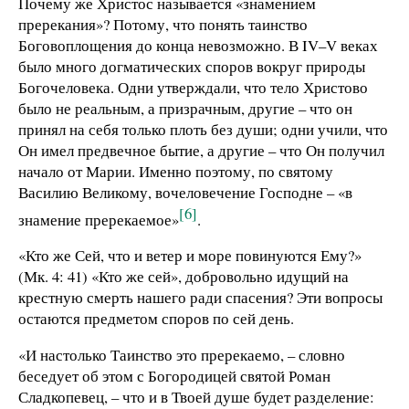
Почему же Христос называется «знамением
пререкания»? Потому, что понять таинство
Боговоплощения до конца невозможно. В IV–V веках
было много догматических споров вокруг природы
Богочеловека. Одни утверждали, что тело Христово
было не реальным, а призрачным, другие – что он
принял на себя только плоть без души; одни учили, что
Он имел предвечное бытие, а другие – что Он получил
начало от Марии. Именно поэтому, по святому
Василию Великому, вочеловечение Господне – «в
[6]
знамение пререкаемое»
.
«Кто же Сей, что и ветер и море повинуются Ему?»
(Мк. 4: 41) «Кто же сей», добровольно идущий на
крестную смерть нашего ради спасения? Эти вопросы
остаются предметом споров по сей день.
«И настолько Таинство это пререкаемо, – словно
беседует об этом с Богородицей святой Роман
Сладкопевец, – что и в Твоей душе будет разделение: