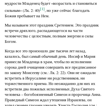
мудрости Младенец будет «возрастать и становиться
[1]
сильным» (Лк. 2: 40)
, но уже сейчас благодать
Божия пребывает на Нем.
Мы называем этот праздник Сретением. Это праздник
встречи дряхлого, распадающегося на части
человечества с целостным, полным энергии и силы
Богом.
Когда все это произошло две тысячи лет назад,
казалось, был самый обычный день. Иосиф и Мария
принесли Младенца в храм, чтобы по исполнении
сорока дней очищения совершить все предписанное
по закону Моисееву (см.: Лк. 2: 22). Они не ожидали
встретить в Иерусалиме ни родственников, ни
торжественного приема. Но неожиданно для них их
встретили два пожилых исполненных Духа Святого
человека – богобоязненный Симеон и пророчица Анна.
Праведный Симеон ждал утешения Израилева, он
хотел своими глазами увидеть Христа Господня (см.: