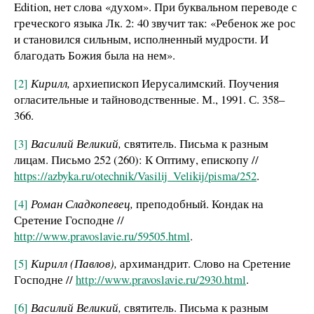
Edition, нет слова «духом». При буквальном переводе с
греческого языка Лк. 2: 40 звучит так: «Ребенок же рос
и становился сильным, исполненный мудрости. И
благодать Божия была на нем».
[2]
Кирилл,
архиепископ Иерусалимский. Поучения
огласительные и тайноводственные. М., 1991. С. 358–
366.
[3]
Василий Великий,
святитель. Письма к разным
лицам. Письмо 252 (260): К Оптиму, епископу //
https://azbyka.ru/otechnik/Vasilij_Velikij/pisma/252
.
[4]
Роман Сладкопевец,
преподобный. Кондак на
Сретение Господне //
http://www.pravoslavie.ru/59505.html
.
[5]
Кирилл (Павлов),
архимандрит. Слово на Сретение
Господне //
http://www.pravoslavie.ru/2930.html
.
[6]
Василий Великий,
святитель. Письма к разным