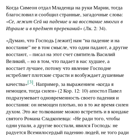
Когда Симеон отдал Младенца на руки Марии, тогда
благословил и сообщил странные, загадочные слова:
«
Се, лежит Сей на падение и на восстание многих в
Израиле и в предмет пререканий
» (Лк. 2: 34).
«Думаю, что Господь [лежит] нам “на падение и на
восстание” не в том смысле, что одни падают, а другие
восстают, – писал на этот счет святитель Василий
Великий, – но в том, что падает в нас худшее, а
восстает лучшее, потому что явление Господне
истребляет плотские страсти и возбуждает душевные
[3]
качества»
. Например, за выражением «когда я
немощен, тогда силен» (2 Кор. 12: 10) апостол Павел
подразумевает одновременность своего падения и
восстания: он немощен плотью, но в то же время силен
духом. Это же толкование можно встретить и в кондаке
святого Романа Сладкопевца: «Не ради того, чтобы
одни упали, а другие восстали, явился Господь: не
радуется Всемилосердый падению людей, не того ради