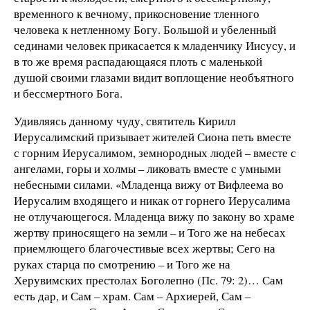
временного к вечному, прикосновение тленного
человека к нетленному Богу. Большой и убеленный
сединами человек прикасается к младенчику Иисусу, и
в то же время распадающаяся плоть с маленькой
душой своими глазами видит воплощение необъятного
и бессмертного Бога.
Удивляясь данному чуду, святитель Кирилл
Иерусалимский призывает жителей Сиона петь вместе
с горним Иерусалимом, земнородных людей – вместе с
ангелами, горы и холмы – ликовать вместе с умными
небесными силами. «Младенца вижу от Вифлеема во
Иерусалим входящего и никак от горнего Иерусалима
не отлучающегося. Младенца вижу по закону во храме
жертву приносящего на земли – и Того же на небесах
приемлющего благочестивые всех жертвы; Сего на
руках старца по смотрению – и Того же на
Херувимских престолах Боголепно (Пс. 79: 2)… Сам
есть дар, и Сам – храм. Сам – Архиерей, Сам –