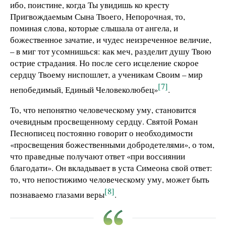
ибо, поистине, когда Ты увидишь ко кресту
Пригвождаемым Сына Твоего, Непорочная, то,
поминая слова, которые слышала от ангела, и
божественное зачатие, и чудес неизреченное величие,
– в миг тот усомнишься: как меч, разделит душу Твою
острие страдания. Но после сего исцеление скорое
сердцу Твоему ниспошлет, а ученикам Своим – мир
[7]
непобедимый, Единый Человеколюбец»
.
То, что непонятно человеческому уму, становится
очевидным просвещенному сердцу. Святой Роман
Песнописец постоянно говорит о необходимости
«просвещения божественными добродетелями», о том,
что праведные получают ответ «при воссиянии
благодати». Он вкладывает в уста Симеона свой ответ:
то, что непостижимо человеческому уму, может быть
[8]
познаваемо глазами веры
.