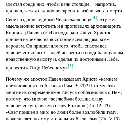
Он стал среди них, чтобы пали стоящие, – напротив,
пришел, желая падших воскресить, избавляя от смерти
[4]
Свое создание, единый Человеколюбец»
. Эту же
мысль можно встретить и в проповедях архимандрита
Кирилла (Павлова): «Господь наш Иисус Христос…
пришел на землю на восстание всем людям, всем
народам. Он пришел для того, чтобы спасти все
человечество, всех людей возвести на подобающую им
нравственную высоту и, сделав их достойными Неба,
[5]
привести к Отцу Небесному»
.
Почему же апостол Павел называет Христа «камнем
преткновения и соблазна» (Рим. 9: 33)? Потому, что
многие из современников Иисуса соблазнились о Нем;
потому, что многие «возлюбили больше славу
человеческую, нежели славу Божию» (Ин. 12: 43).
«Свет пришел в мир; но люди более возлюбили тьму,
нежели свет, потому что дела их были злы» (Ин. 3: 19).